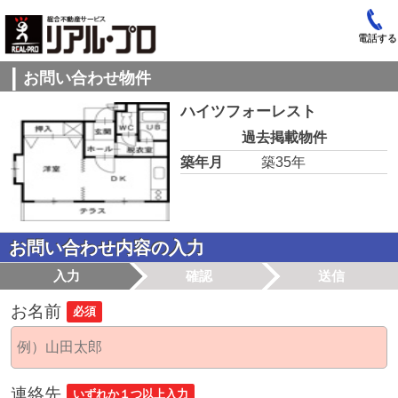
電話する
お問い合わせ物件
ハイツフォーレスト
過去掲載物件
築年月
築35年
お問い合わせ内容の入力
入力
確認
送信
お名前
必須
連絡先
いずれか１つ以上入力