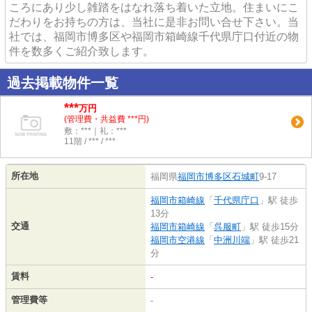
ころにあり少し雑踏をはなれ落ち着いた立地。住まいにこ
だわりをお持ちの方は、当社に是非お問い合せ下さい。当
社では、福岡市博多区や福岡市箱崎線千代県庁口付近の物
件を数多くご紹介致します。
過去掲載物件一覧
***
万円
(管理費・共益費 ***円)
敷：***｜礼：***
11階 / *** / ***
所在地
福岡県
福岡市博多区
石城町
9-17
福岡市箱崎線
「
千代県庁口
」駅 徒歩
13分
交通
福岡市箱崎線
「
呉服町
」駅 徒歩15分
福岡市空港線
「
中洲川端
」駅 徒歩21
分
賃料
-
管理費等
-