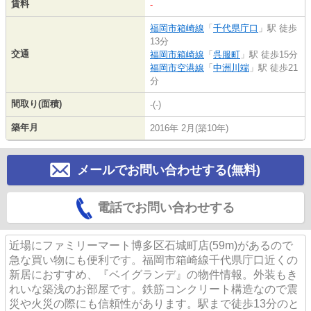
賃料
-
福岡市箱崎線
「
千代県庁口
」駅 徒歩
13分
交通
福岡市箱崎線
「
呉服町
」駅 徒歩15分
福岡市空港線
「
中洲川端
」駅 徒歩21
分
間取り(面積)
-(-)
築年月
2016年 2月(築10年)
メールでお問い合わせする(無料)
電話でお問い合わせする
近場にファミリーマート博多区石城町店(59m)があるので
急な買い物にも便利です。福岡市箱崎線千代県庁口近くの
新居におすすめ、『ベイグランデ』の物件情報。外装もき
れいな築浅のお部屋です。鉄筋コンクリート構造なので震
災や火災の際にも信頼性があります。駅まで徒歩13分のと