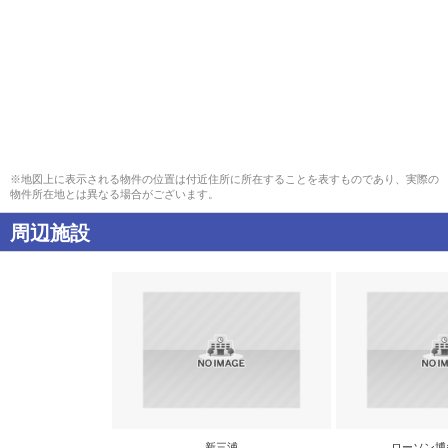
※地図上に表示される物件の位置は付近住所に所在することを表すものであり、実際の
物件所在地とは異なる場合がございます。
周辺施設
新三浦
ローソン博