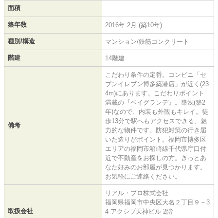
面積
-
築年数
2016年 2月 (築10年)
種別/構造
マンション/鉄筋コンクリート
階建
14階建
こだわり条件の定番。コンビニ「セ
ブンイレブン博多築港店」が近く(23
4m)にあります。こだわりポイント
満載の『ベイグランデ』。築浅(築2
年)なので、内装も外観もキレイ。徒
歩13分で駅へもアクセスできる、魅
備考
力的な物件です。防犯対策の行き届
いた造りがポイント。福岡市博多区
エリアの福岡市箱崎線千代県庁口付
近で不動産をお探しの方。きっとあ
なた好みのお部屋が見つかります。
お気軽にご連絡ください。
リアル・プロ株式会社
福岡県福岡市中央区大名２丁目９－3
取扱会社
4 アクシブ天神ビル 2階