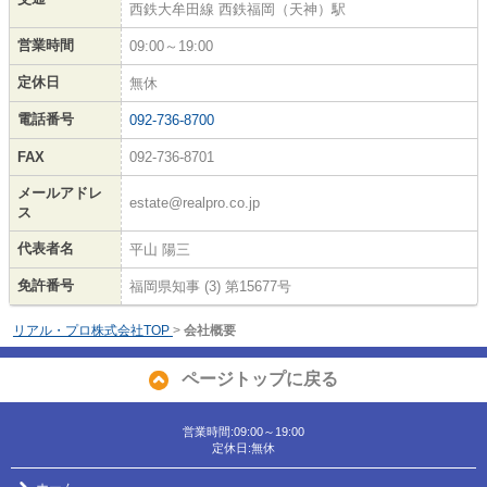
西鉄大牟田線 西鉄福岡（天神）駅
営業時間
09:00～19:00
定休日
無休
電話番号
092-736-8700
FAX
092-736-8701
メールアドレ
estate@realpro.co.jp
ス
代表者名
平山 陽三
免許番号
福岡県知事 (3) 第15677号
リアル・プロ株式会社TOP
>
会社概要
ページトップに戻る
営業時間:09:00～19:00
定休日:無休