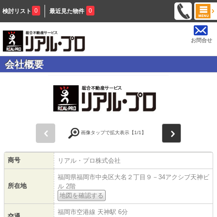
0
0
検討リスト
最近見た物件
お問合せ
会社概要
前
次
画像タップで拡大表示【
1
/1】
商号
リアル・プロ株式会社
福岡県福岡市中央区大名２丁目９－34アクシブ天神ビ
所在地
ル 2階
地図を確認する
福岡市空港線 天神駅 6分
交通