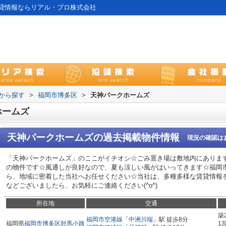
貸情報ならリアル・プロ株式会社
域から探す
>
福岡市博多区
>
天神パークホームズ
ホームズ
天神パークホームズ
の過去掲載物件情報
現況の確認は
「天神パークホームズ」のここがイチオシ☆ごみ置き場は敷地内にありま
の物件です☆風通しが良好なので、夏も涼しい風がはいってきます☆福岡
ら、地域に密着した当社へお任せください☆当社は、多種多様な賃貸情報
などございましたら、お気軽にご連絡ください(^o^)
所在地
交通
築
福岡市空港線
「
中洲川端
」駅 徒歩8分
福岡県
福岡市博多区
対馬小路
1