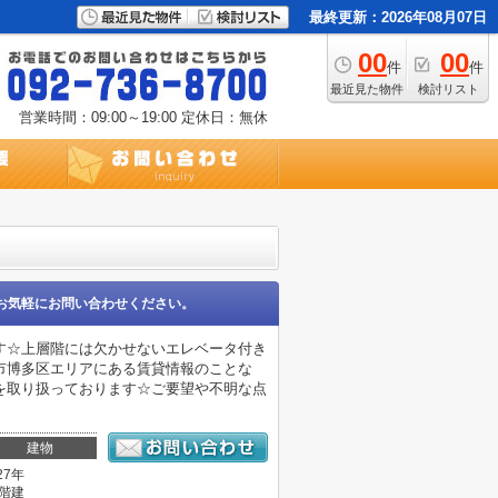
最終更新：2026年08月07日
00
00
件
件
最近見た物件
検討リスト
営業時間：09:00～19:00
定休日：無休
お気軽にお問い合わせください。
す☆上層階には欠かせないエレベータ付き
市博多区エリアにある賃貸情報のことな
を取り扱っております☆ご要望や不明な点
建物
27年
3階建