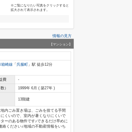
※ご覧になりたい写真をクリックすると
拡大されて表示されます。
情報の見方
【マンション】
市箱崎線
「
呉服町
」駅 徒歩12分
益費
-
年数）
1999年 6月 ( 築27年 )
13階建
敷地内ごみ置き場は、ごみを捨てる手間
りにくいので、室内が暑くなりにくいで
ーターのある物件です♪できるだけ早めに
連絡ください♪地域の不動産情報をいち