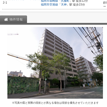
福岡市箱崎線
「
呉服町
」駅 徒歩12分
2-1
鉄
福岡市空港線
「
天神
」駅 徒歩15分
ー
物件情報
※写真や図と実際の現状とが異なる場合は現状を優先させていただきます