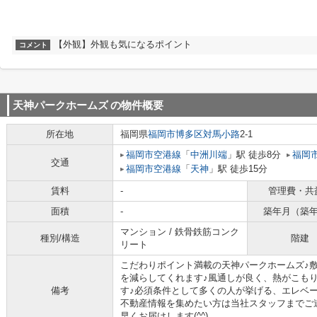
【外観】外観も気になるポイント
コメント
天神パークホームズ
の物件概要
所在地
福岡県
福岡市博多区
対馬小路
2-1
福岡市空港線
「
中洲川端
」駅 徒歩8分
福岡
交通
福岡市空港線
「
天神
」駅 徒歩15分
賃料
-
管理費・共
面積
-
築年月（築
マンション / 鉄骨鉄筋コンク
種別/構造
階建
リート
こだわりポイント満載の天神パークホームズ♪
を減らしてくれます♪風通しが良く、熱がこも
備考
す♪必須条件として多くの人が挙げる、エレベ
不動産情報を集めたい方は当社スタッフまでご
早くお届けします(^^)