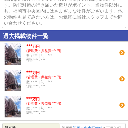
す。防犯対策の行き届いた造りがポイント。当物件以外に
も、福岡市中央区内にはさまざまな物件がございます。他
の物件も見てみたい方は、お気軽に当社スタッフまでお問
い合わせください。
過去掲載物件一覧
***
万円
(管理費・共益費 ***円)
敷：***｜礼：***
5階 / *** / ***
***
万円
(管理費・共益費 ***円)
敷：***｜礼：***
5階 / *** / ***
***
万円
(管理費・共益費 ***円)
敷：***｜礼：***
5階 / *** / ***
所在地