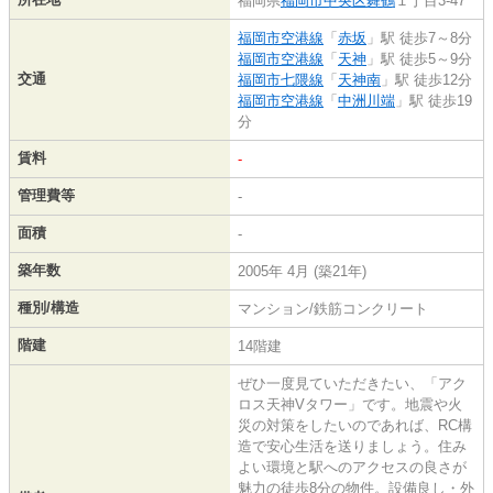
福岡県
福岡市中央区
舞鶴
１丁目3-47
福岡市空港線
「
赤坂
」駅 徒歩7～8分
福岡市空港線
「
天神
」駅 徒歩5～9分
交通
福岡市七隈線
「
天神南
」駅 徒歩12分
福岡市空港線
「
中洲川端
」駅 徒歩19
分
賃料
-
管理費等
-
面積
-
築年数
2005年 4月 (築21年)
種別/構造
マンション/鉄筋コンクリート
階建
14階建
ぜひ一度見ていただきたい、「アク
ロス天神Vタワー」です。地震や火
災の対策をしたいのであれば、RC構
造で安心生活を送りましょう。住み
よい環境と駅へのアクセスの良さが
魅力の徒歩8分の物件。設備良し・外