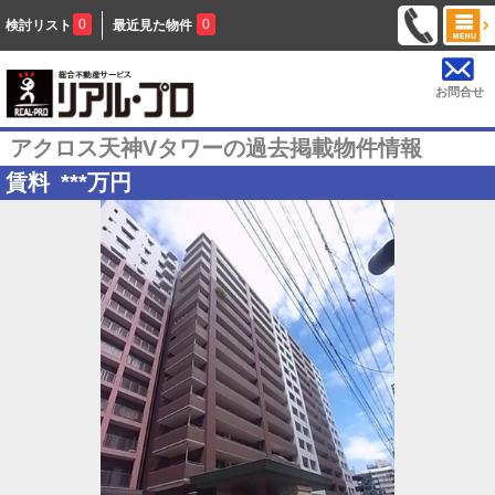
0
0
検討リスト
最近見た物件
お問合せ
アクロス天神Vタワーの過去掲載物件情報
賃料
***
万円