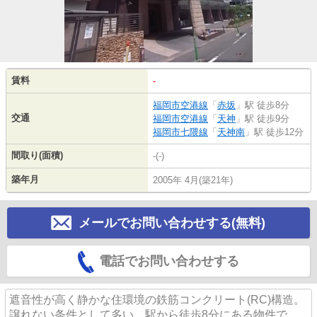
賃料
-
福岡市空港線
「
赤坂
」駅 徒歩8分
交通
福岡市空港線
「
天神
」駅 徒歩9分
福岡市七隈線
「
天神南
」駅 徒歩12分
間取り(面積)
-(-)
築年月
2005年 4月(築21年)
メールでお問い合わせする(無料)
電話でお問い合わせする
遮音性が高く静かな住環境の鉄筋コンクリート(RC)構造。
譲れない条件として多い、駅から徒歩8分にある物件で