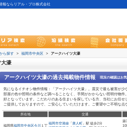
情報ならリアル・プロ株式会社
域から探す
>
福岡市中央区
>
アークハイツ大濠
ツ大濠
アークハイツ大濠
の過去掲載物件情報
現況の確認はお気
気になるイチオシ物件情報：「アークハイツ大濠」。震災で最も被害が少
部屋の色や照明の条件など調べることなく、手間がかからない照明付物件
好となっています。こだわりのある住まいを探している方、当社にお任せ
ご提供しておりますので、ご安心していただけます。ご要望やご不明な点
所在地
交通
築
福岡市空港線
「
唐人町
」駅 徒歩2分
福岡県
福岡市中央区
今川
１丁
1