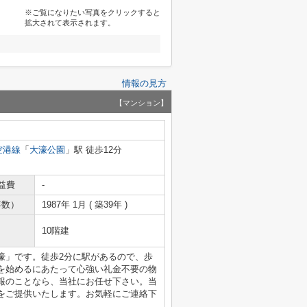
※ご覧になりたい写真をクリックすると
拡大されて表示されます。
情報の見方
【マンション】
空港線
「
大濠公園
」駅 徒歩12分
益費
-
年数）
1987年 1月 ( 築39年 )
10階建
濠」です。徒歩2分に駅があるので、歩
を始めるにあたって心強い礼金不要の物
報のことなら、当社にお任せ下さい。当
をご提供いたします。お気軽にご連絡下