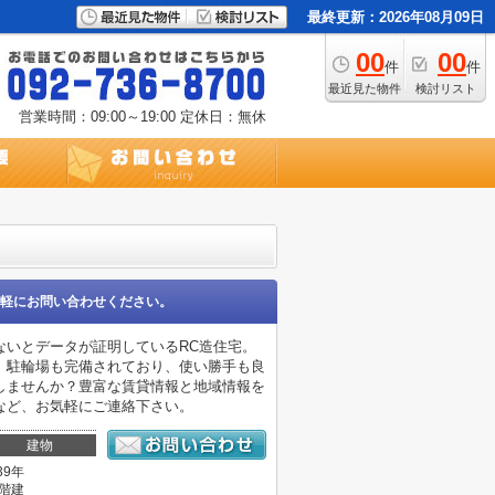
最終更新：2026年08月09日
00
00
件
件
最近見た物件
検討リスト
営業時間：09:00～19:00
定休日：無休
軽にお問い合わせください。
ないとデータが証明しているRC造住宅。
。駐輪場も完備されており、使い勝手も良
しませんか？豊富な賃貸情報と地域情報を
など、お気軽にご連絡下さい。
建物
39年
0階建