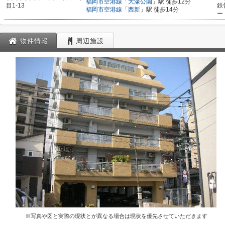
福岡市空港線
「
大濠公園
」駅 徒歩12分
目1-13
鉄
福岡市空港線
「
西新
」駅 徒歩14分
ー
物件情報
周辺施設
※写真や図と実際の現状とが異なる場合は現状を優先させていただきます