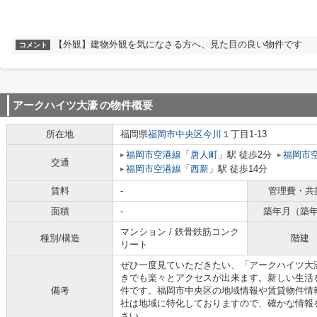
【外観】建物外観を気になさる方へ、見た目の良い物件です
コメント
アークハイツ大濠
の物件概要
所在地
福岡県
福岡市中央区
今川
１丁目1-13
福岡市空港線
「
唐人町
」駅 徒歩2分
福岡市
交通
福岡市空港線
「
西新
」駅 徒歩14分
賃料
-
管理費・共
面積
-
築年月（築
マンション / 鉄骨鉄筋コンク
種別/構造
階建
リート
ぜひ一度見ていただきたい、「アークハイツ大
きでも楽々とアクセスが出来ます。新しい生活
備考
件です。福岡市中央区の地域情報や賃貸物件情
社は地域に特化しておりますので、確かな情報
さい。