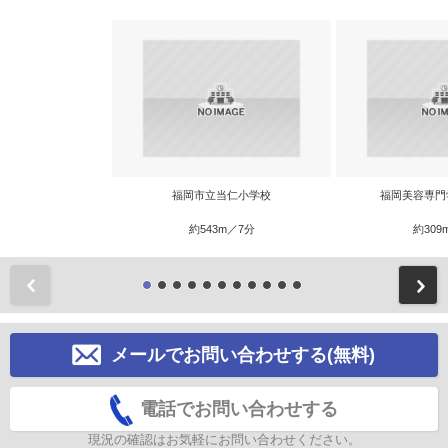
福岡市立当仁小学校
福岡美容専門
約543m／7分
約309
前
メールでお問い合わせする(無料)
電話でお問い合わせする
現況の確認はお気軽にお問い合わせください。