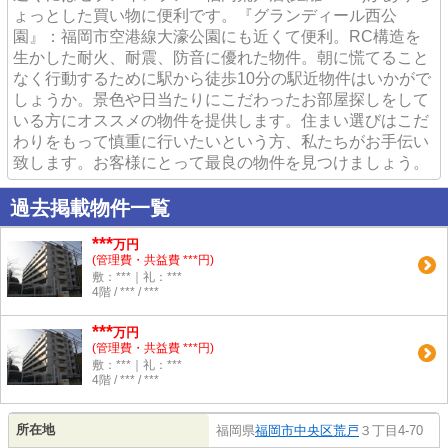
ょっとした買い物に便利です。『グランディール西公
園』：福岡市空港線大濠公園にも近くて便利。RC構造を
生かした耐火、耐震、防音に優れた物件。朝に慌てること
なく行動するために駅から徒歩10分の駅近物件はいかがで
しょうか。景色や日当たりにこだわったお部屋探しをして
いる方にオススメの物件を提供します。住まい選びはこだ
わりをもって慎重に行いたいという方、私たちがお手伝い
致します。お客様にとって最良の物件を見つけましょう。
過去掲載物件一覧
***
万円
(管理費・共益費 ***円)
敷：***｜礼：***
4階 / *** / ***
***
万円
(管理費・共益費 ***円)
敷：***｜礼：***
4階 / *** / ***
所在地
福岡県
福岡市中央区
荒戸
３丁目4-70