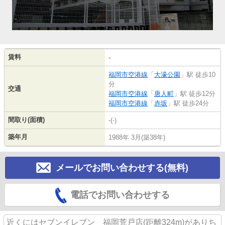
賃料
-
福岡市空港線
「
大濠公園
」駅 徒歩10
分
交通
福岡市空港線
「
唐人町
」駅 徒歩12分
福岡市空港線
「
赤坂
」駅 徒歩24分
間取り(面積)
-(-)
築年月
1988年 3月(築38年)
メールでお問い合わせする(無料)
電話でお問い合わせする
近くにはセブンイレブン 福岡荒戸店(距離324m)がありち