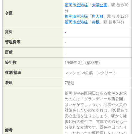
福岡市空港線
「
大濠公園
」駅 徒歩10
分
交通
福岡市空港線
「
唐人町
」駅 徒歩12分
福岡市空港線
「
赤坂
」駅 徒歩24分
賃料
-
管理費等
-
面積
-
築年数
1988年 3月 (築38年)
種別/構造
マンション/鉄筋コンクリート
階建
7階建
福岡市中央区周辺にある物件をお求
めの方は「グランディール西公園」
はいかがでしょうか。地震や火災の
対策をしたいのであれば、RC構造で
安心生活を送りましょう。駅から徒
歩10分の物件で、電車での通勤も十
分便利な立地です。景色や日当たり
備考
にこだわったお部屋探しをしている