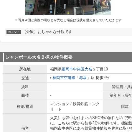
※写真や図と実際の現状とが異なる場合は現状を優先させていただきます
【外観】おしゃれな外観です
コメント
シャンボール大名Ｂ棟
の物件概要
所在地
福岡県
福岡市中央区
大名
２丁目10
福岡市空港線
「
赤坂
」駅 徒歩2分
交通
賃料
-
管理費・共
面積
-
築年月（築
マンション / 鉄骨鉄筋コンク
種別/構造
階建
リート
火災にも強いお住まいのSRC造の物件なので
に、こちらは駅から徒歩2分の物件です。機能
備考
福岡市中央区にある賃貸物件情報を豊富に取り