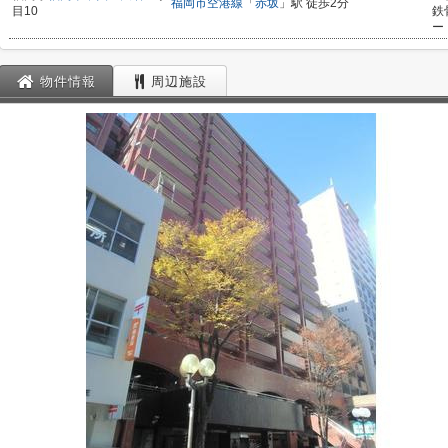
福岡市空港線
「
赤坂
」駅 徒歩2分
目10
鉄
ー
物件情報
周辺施設