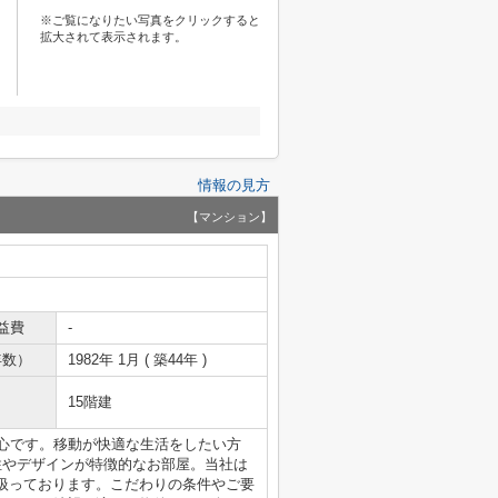
※ご覧になりたい写真をクリックすると
拡大されて表示されます。
情報の見方
【マンション】
益費
-
年数）
1982年 1月 ( 築44年 )
15階建
安心です。移動が快適な生活をしたい方
性やデザインが特徴的なお部屋。当社は
扱っております。こだわりの条件やご要