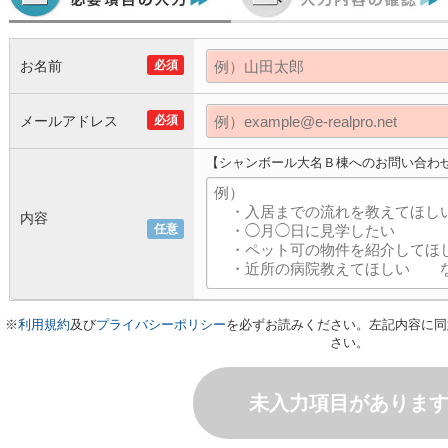
お名前
必須
メールアドレス
必須
【シャンボール大名Ｂ棟へのお問い合わ
内容
任意
※
利用規約
及び
プライバシーポリシー
を必ずお読みください。左記内容に同
さい。
未入力項目がありま