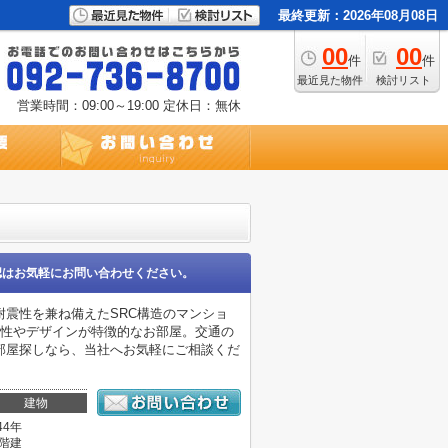
最終更新：2026年08月08日
00
00
件
件
最近見た物件
検討リスト
営業時間：09:00～19:00
定休日：無休
認はお気軽にお問い合わせください。
震性を兼ね備えたSRC構造のマンショ
能性やデザインが特徴的なお部屋。交通の
部屋探しなら、当社へお気軽にご相談くだ
建物
44年
5階建