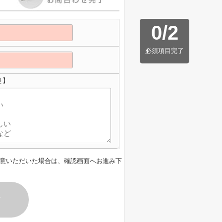
0
/
2
必須項目完了
せ】
意いただいた場合は、確認画面へお進み下
す