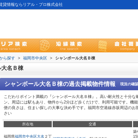
賃貸情報ならリアル・プロ株式会社
域から探す
>
福岡市中央区
>
シャンボール大名Ｂ棟
ル大名Ｂ棟
シャンボール大名Ｂ棟
の過去掲載物件情報
現況の確
こだわりポイント満載の『シャンボール大名Ｂ棟』。高い耐火性と十分な耐
ン。周辺には駅もあり、物件から2分ほど歩くだけで、利用可能です。機
便の良さは、住まい探しの大事な決め手です。福岡市空港線赤坂周辺のお
さい
所在地
交通
築
福岡県
福岡市中央区
大名
２丁
1