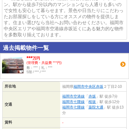
ン。駅から徒歩7分以内のマンションなら人通りも多いの
で女性も安心して暮らせます。景色や日当たりにこだわっ
たお部屋探しをしている方にオススメの物件を提供しま
す。住まい選びなら当社へお問い合わせください。福岡市
中央区エリアや福岡市空港線赤坂近くにある魅力的な物件
を多数取り揃えております。
過去掲載物件一覧
***
万円
(管理費・共益費 ***円)
敷：***｜礼：***
5階 / *** / ***
所在地
福岡県
福岡市中央区
赤坂
２丁目2-10
福岡市空港線
「
赤坂
」駅 徒歩7分
福岡市七隈線
「
桜坂
」駅 徒歩12分
交通
福岡市七隈線
「
薬院大通
」駅 徒歩13
分
賃料
-