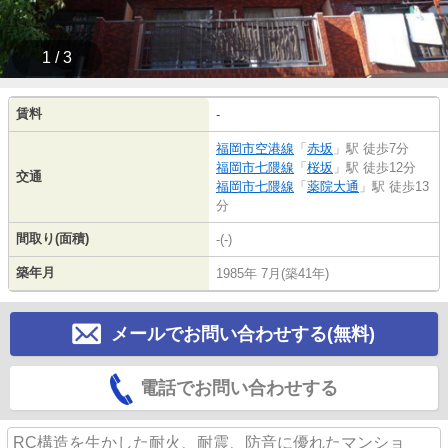
1 / 3
賃料
-
福岡市空港線
「
赤坂
」駅 徒歩7分
福岡市七隈線
「
桜坂
」駅 徒歩12分
交通
福岡市七隈線
「
薬院大通
」駅 徒歩13
分
間取り(面積)
-(-)
築年月
1985年 7月(築41年)
メールでお問い合わせする(無料)
電話でお問い合わせする
RC構造を生かした耐火、耐震、防音に優れたマンショ