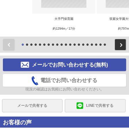
大手門保育園
筑紫女学園大
約1294m／17分
約797
前
メールでお問い合わせする(無料)
電話でお問い合わせする
現況の確認はお気軽にお問い合わせください。
メールで共有する
LINEで共有する
お客様の声