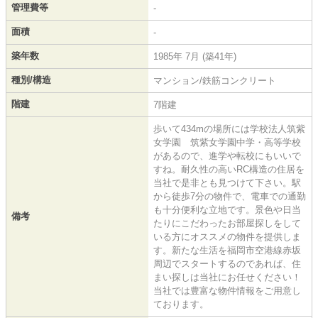
管理費等
-
面積
-
築年数
1985年 7月 (築41年)
種別/構造
マンション/鉄筋コンクリート
階建
7階建
歩いて434mの場所には学校法人筑紫
女学園 筑紫女学園中学・高等学校
があるので、進学や転校にもいいで
すね。耐久性の高いRC構造の住居を
当社で是非とも見つけて下さい。駅
から徒歩7分の物件で、電車での通勤
も十分便利な立地です。景色や日当
備考
たりにこだわったお部屋探しをして
いる方にオススメの物件を提供しま
す。新たな生活を福岡市空港線赤坂
周辺でスタートするのであれば、住
まい探しは当社にお任せください！
当社では豊富な物件情報をご用意し
ております。