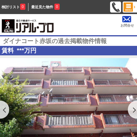
0
0
検討リスト
最近見た物件
お問合せ
ダイナコート赤坂の過去掲載物件情報
賃料
***
万円