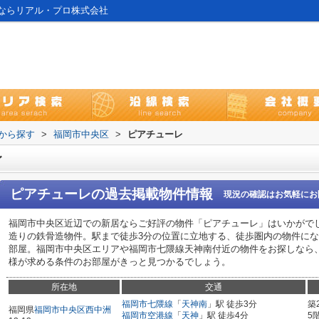
ならリアル・プロ株式会社
域から探す
>
福岡市中央区
>
ピアチューレ
レ
ピアチューレ
の過去掲載物件情報
現況の確認はお気軽にお
福岡市中央区近辺での新居ならご好評の物件「ピアチューレ」はいかがで
造りの鉄骨造物件。駅まで徒歩3分の位置に立地する、徒歩圏内の物件に
部屋。福岡市中央区エリアや福岡市七隈線天神南付近の物件をお探しなら
様が求める条件のお部屋がきっと見つかるでしょう。
所在地
交通
福岡市七隈線
「
天神南
」駅 徒歩3分
築
福岡県
福岡市中央区
西中洲
福岡市空港線
「
天神
」駅 徒歩4分
5