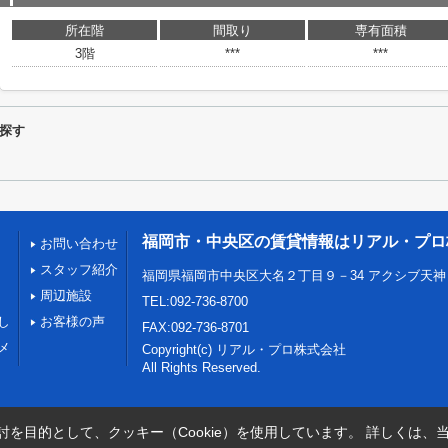
所在階
間取り
専有面積
3階
***
***
探す
福岡市・中央区の賃貸情報はリアル・プロ
お問い合わせ
スタッフ紹介
福岡県福岡市中央区大名２丁目９－34 アクシブ天神
周辺施設
TEL:092-736-8700
し
お客様の声
FAX:092-736-8701
メ
Copyright(c) リアル・プロ株式会社
All Rights Reserved.
を目的として、クッキー（Cookie）を使用しています。
詳しくは、