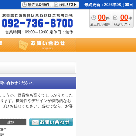
最終更新：2026年08月08日
00
00
件
件
最近見た物件
検討リスト
営業時間：09:00～19:00
定休日：無休
問い合わせください。
しょうか。遮音性も高くてしっかりとした
なります。機能性やデザインが特徴的なお
、ぜひお任せください。当社でなら、お客
建物
26年
階建