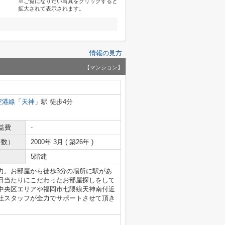
※ご覧になりたい写真をクリックすると
拡大されて表示されます。
情報の見方
【マンション】
空港線
「
天神
」駅 徒歩4分
益費
-
年数）
2000年 3月 ( 築26年 )
5階建
力。お部屋から徒歩3分の場所に駅があ
日当たりにこだわったお部屋探しをして
中央区エリアや福岡市七隈線天神南付近
社スタッフが全力でサポートさせて頂き