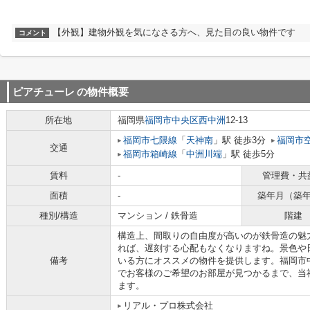
【外観】建物外観を気になさる方へ、見た目の良い物件です
コメント
ピアチューレ
の物件概要
所在地
福岡県
福岡市中央区
西中洲
12-13
福岡市七隈線
「
天神南
」駅 徒歩3分
福岡市
交通
福岡市箱崎線
「
中洲川端
」駅 徒歩5分
賃料
-
管理費・共
面積
-
築年月（築
種別/構造
マンション / 鉄骨造
階建
構造上、間取りの自由度が高いのが鉄骨造の魅
れば、遅刻する心配もなくなりますね。景色や
備考
いる方にオススメの物件を提供します。福岡市
でお客様のご希望のお部屋が見つかるまで、当
ます。
リアル・プロ株式会社