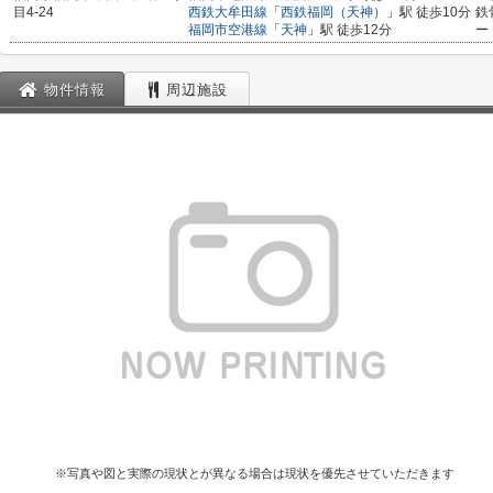
目4-24
西鉄大牟田線
「
西鉄福岡（天神）
」駅 徒歩10分
鉄
福岡市空港線
「
天神
」駅 徒歩12分
ー
物件情報
周辺施設
※写真や図と実際の現状とが異なる場合は現状を優先させていただきます