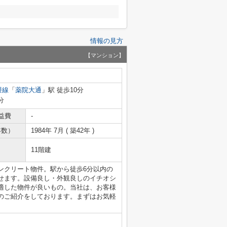
情報の見方
【マンション】
隈線
「
薬院大通
」駅 徒歩10分
分
益費
-
年数）
1984年 7月 ( 築42年 )
11階建
ンクリート物件。駅から徒歩6分以内の
せます。設備良し・外観良しのイチオシ
適した物件が良いもの。当社は、お客様
のご紹介をしております。まずはお気軽