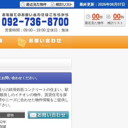
最終更新：2026年08月07日
00
00
件
件
最近見た物件
検討リスト
営業時間：09:00～19:00
定休日：無休
にお問い合わせください。
造りの鉄骨鉄筋コンクリートの住まい。駅
外観良しのイチオシの物件。賃貸住宅を探
望やニーズに合わせた物件情報をご提供し
下さい。
建物
42年
1階建