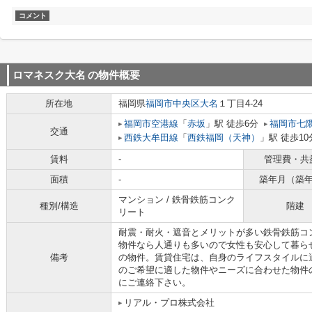
コメント
ロマネスク大名
の物件概要
所在地
福岡県
福岡市中央区
大名
１丁目4-24
福岡市空港線
「
赤坂
」駅 徒歩6分
福岡市七
交通
西鉄大牟田線
「
西鉄福岡（天神）
」駅 徒歩10
賃料
-
管理費・共
面積
-
築年月（築
マンション / 鉄骨鉄筋コンク
種別/構造
階建
リート
耐震・耐火・遮音とメリットが多い鉄骨鉄筋コ
物件なら人通りも多いので女性も安心して暮ら
備考
の物件。賃貸住宅は、自身のライフスタイルに
のご希望に適した物件やニーズに合わせた物件
にご連絡下さい。
リアル・プロ株式会社