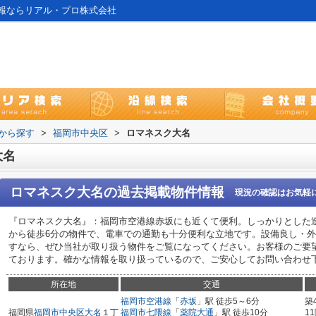
報ならリアル・プロ株式会社
域から探す
>
福岡市中央区
>
ロマネスク大名
大名
ロマネスク大名
の過去掲載物件情報
現況の確認はお気軽
『ロマネスク大名』：福岡市空港線赤坂にも近くて便利。しっかりとした
から徒歩6分の物件で、電車での通勤も十分便利な立地です。設備良し・
すなら、ぜひ当社が取り扱う物件をご覧になってください。お客様のご要
ております。確かな情報を取り扱っているので、ご安心してお問い合わせ
所在地
交通
福岡市空港線
「
赤坂
」駅 徒歩5～6分
築
福岡県
福岡市中央区
大名
１丁
福岡市七隈線
「
薬院大通
」駅 徒歩10分
1