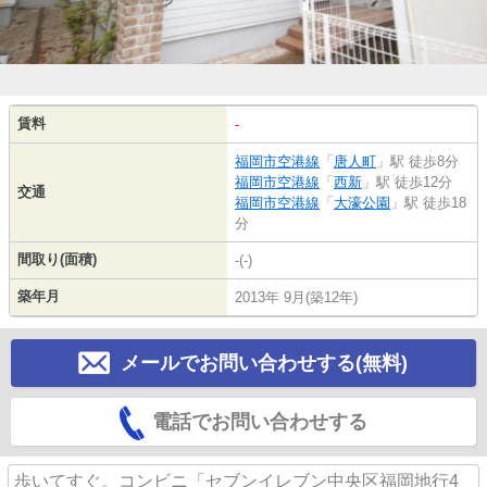
賃料
-
福岡市空港線
「
唐人町
」駅 徒歩8分
福岡市空港線
「
西新
」駅 徒歩12分
交通
福岡市空港線
「
大濠公園
」駅 徒歩18
分
間取り(面積)
-(-)
築年月
2013年 9月(築12年)
メールでお問い合わせする(無料)
電話でお問い合わせする
歩いてすぐ。コンビニ「セブンイレブン中央区福岡地行4