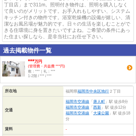
丁目店」まで311m。照明付き物件は、照明を購入しなく
て良いのがメリットです。お手入れもしやすい、システム
キッチン付きの物件です。浴室乾燥機の設備が嬉しい、清
潔なお風呂場が魅力的です。日々の生活を楽しむことがで
きる住環境に身を置きたいですよね。ご希望の条件にあっ
た住まい探しなら、是非当社にお任せ下さい。
過去掲載物件一覧
***
万円
(管理費・共益費 ***円)
敷：***｜礼：***
1-2階 / *** / ***
所在地
福岡県
福岡市中央区
地行
２丁目
福岡市空港線
「
唐人町
」駅 徒歩8分
福岡市空港線
「
西新
」駅 徒歩12分
交通
福岡市空港線
「
大濠公園
」駅 徒歩18
分
賃料
-