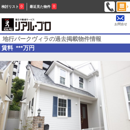
0
0
検討リスト
最近見た物件
お問合せ
地行パークヴィラの過去掲載物件情報
賃料
***
万円