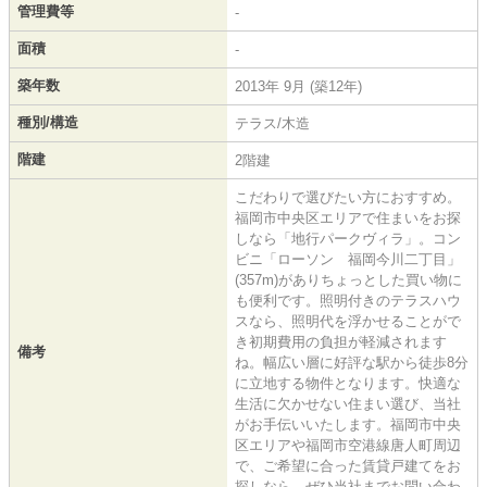
管理費等
-
面積
-
築年数
2013年 9月 (築12年)
種別/構造
テラス/木造
階建
2階建
こだわりで選びたい方におすすめ。
福岡市中央区エリアで住まいをお探
しなら「地行パークヴィラ」。コン
ビニ「ローソン 福岡今川二丁目」
(357m)がありちょっとした買い物に
も便利です。照明付きのテラスハウ
スなら、照明代を浮かせることがで
き初期費用の負担が軽減されます
備考
ね。幅広い層に好評な駅から徒歩8分
に立地する物件となります。快適な
生活に欠かせない住まい選び、当社
がお手伝いいたします。福岡市中央
区エリアや福岡市空港線唐人町周辺
で、ご希望に合った賃貸戸建てをお
探しなら、ぜひ当社までお問い合わ