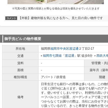
※写真や図と実際の現状とが異なる場合は現状を優先させていただきます
【外観】建物外観を気になさる方へ、見た目の良い物件です
コメント
御手洗ビル
の物件概要
所在地
福岡県
福岡市中央区
渡辺通
２丁目2-17
福岡市七隈線
「
渡辺通
」駅 徒歩6分
西鉄大
交通
賃料
-
管理費・共
面積
-
築年月（築
種別/構造
アパート / 鉄骨造
階建
日常生活でも銀行への用事は多いもの。この物
ぐ近く(387m)にあります。徒歩でも駅へのア
す。使いやすくしまいやすい、利便性の高いク
備考
ーフバルコニー設置、ガーデンチェアで過ごす
つからなくてお困りの際は、当社にお任せ下さ
り扱っているので、きっと希望する物件が見つ