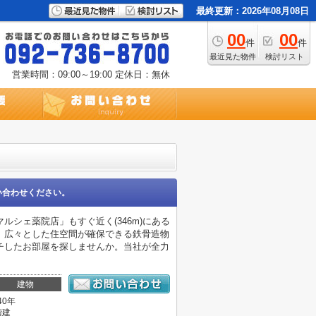
最終更新：2026年08月08日
00
00
件
件
最近見た物件
検討リスト
営業時間：09:00～19:00
定休日：無休
い合わせください。
シェ薬院店」もすぐ近く(346m)にある
、広々とした住空間が確保できる鉄骨造物
チしたお部屋を探しませんか。当社が全力
建物
40年
階建