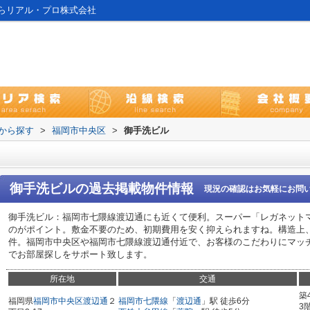
らリアル・プロ株式会社
域から探す
>
福岡市中央区
>
御手洗ビル
御手洗ビル
の過去掲載物件情報
現況の確認はお気軽にお問
御手洗ビル：福岡市七隈線渡辺通にも近くて便利。スーパー「レガネットマル
のがポイント。敷金不要のため、初期費用を安く抑えられますね。構造上
件。福岡市中央区や福岡市七隈線渡辺通付近で、お客様のこだわりにマッ
でお部屋探しをサポート致します。
所在地
交通
築
福岡県
福岡市中央区
渡辺通
２
福岡市七隈線
「
渡辺通
」駅 徒歩6分
3