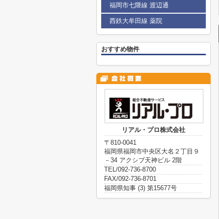
福岡市七隈線 渡辺通
西鉄大牟田線 薬院
おすすめ物件
リアル・プロ株式会社
〒810-0041
福岡県福岡市中央区大名２丁目９
－34 アクシブ天神ビル 2階
TEL/092-736-8700
FAX/092-736-8701
福岡県知事 (3) 第15677号