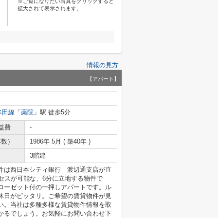
※ご覧になりたい写真をクリックすると
拡大されて表示されます。
情報の見方
【アパート】
牟田線
「
薬院
」駅 徒歩5分
益費
-
年数）
1986年 5月 ( 築40年 )
3階建
件は西日本シティ銀行 渡辺通支店が直
クセスが可能な、6分に立地する物件で
ローゼット付の一押しアパートです。ル
休日がピッタリ。ご希望の賃貸物件が見
い。当社は多種多様な賃貸物件情報を取
かるでしょう。お気軽にお問い合わせ下