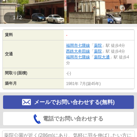
1 / 2
賃料
-
福岡市七隈線
「
薬院
」駅 徒歩4分
西鉄大牟田線
「
薬院
」駅 徒歩4分
交通
福岡市七隈線
「
薬院大通
」駅 徒歩4
分
間取り(面積)
-(-)
築年月
1981年 7月(築45年)
メールでお問い合わせする(無料)
電話でお問い合わせする
薬院公園が近く(286m)にあり、気軽に羽を伸ばしたい方に