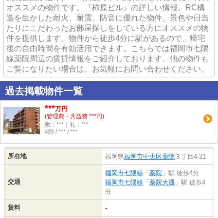
オススメの物件です。『柿原ビル』の詳しい情報。RC構
造を生かした耐火、耐震、防音に優れた物件。景色や日当
たりにこだわったお部屋探しをしている方にオススメの物
件を提供します。物件から徒歩4分に駅があるので、帰宅
後の自由時間を有効活用できます。こちらでは福岡市七隈
線薬院周辺の賃貸情報をご紹介しております。他の物件も
ご覧になりたい場合は、お気軽にお問い合わせください。
過去掲載物件一覧
***
万円
(管理費・共益費 ***円)
敷：***｜礼：***
4階 / *** / ***
所在地
福岡県
福岡市中央区
薬院
３丁目4-21
福岡市七隈線
「
薬院
」駅 徒歩4分
交通
福岡市七隈線
「
薬院大通
」駅 徒歩4
分
賃料
-