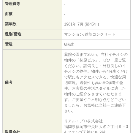
管理費等
-
面積
-
築年数
1981年 7月 (築45年)
種別/構造
マンション/鉄筋コンクリート
階建
6階建
薬院公園まで286m。当社イチオシの
物件の「柿原ビル」。ぜひ一度ご覧
ください。設備良し・外観良しのイ
チオシの物件。物件から4分歩くだけ
で駅にもアクセスできる。快適な周
備考
辺環境。遮音性も高いRC構造の物
件。お客様の生活スタイルに適した
物件のご紹介をさせていただきま
す。ご要望やご不明な点などござい
ましたら、お気軽に当社へご連絡下
さい。
リアル・プロ株式会社
福岡県福岡市中央区大名２丁目９－3
取扱会社
4 アクシブ天神ビル 2階