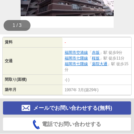
1 / 3
賃料
-
福岡市空港線
「
赤坂
」駅 徒歩9分
福岡市七隈線
「
桜坂
」駅 徒歩11分
交通
福岡市七隈線
「
薬院大通
」駅 徒歩15
分
間取り(面積)
-(-)
築年月
1997年 3月(築29年)
メールでお問い合わせする(無料)
電話でお問い合わせする