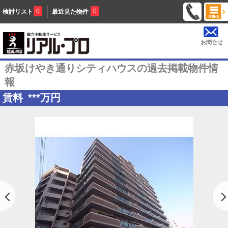
0
0
検討リスト
最近見た物件
お問合せ
赤坂けやき通りシティハウスの過去掲載物件情
報
賃料
***
万円