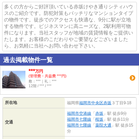
多くの方からご好評頂いている赤坂けやき通りシティハウ
スのご紹介です。防犯対策もバッチリなマンションタイプ
の物件です。徒歩でのアクセスも快適な、9分に駅が立地
する物件です。ビジネスマンに高ニーズな、2駅利用可物
件になります。当社スタッフが地域の賃貸情報をご提供い
たします。お客様のこだわりやご要望などございました
ら、お気軽に当社へお問い合わせ下さい。
過去掲載物件一覧
***
万円
(管理費・共益費 ***円)
敷：***｜礼：***
12階 / *** / ***
所在地
福岡県
福岡市中央区
赤坂
３丁目9-18
福岡市空港線
「
赤坂
」駅 徒歩9分
福岡市七隈線
「
桜坂
」駅 徒歩11分
交通
福岡市七隈線
「
薬院大通
」駅 徒歩15
分