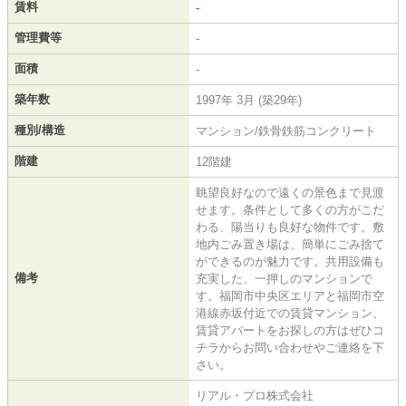
賃料
-
管理費等
-
面積
-
築年数
1997年 3月 (築29年)
種別/構造
マンション/鉄骨鉄筋コンクリート
階建
12階建
眺望良好なので遠くの景色まで見渡
せます。条件として多くの方がこだ
わる、陽当りも良好な物件です。敷
地内ごみ置き場は、簡単にごみ捨て
ができるのが魅力です。共用設備も
備考
充実した、一押しのマンションで
す。福岡市中央区エリアと福岡市空
港線赤坂付近での賃貸マンション、
賃貸アパートをお探しの方はぜひコ
チラからお問い合わせやご連絡を下
さい。
リアル・プロ株式会社