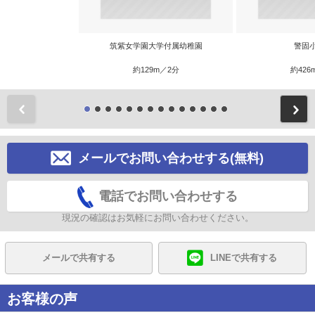
筑紫女学園大学付属幼稚園
警固
約129m／2分
約426
前
メールでお問い合わせする(無料)
電話でお問い合わせする
現況の確認はお気軽にお問い合わせください。
メールで共有する
LINEで共有する
お客様の声