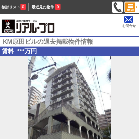
0
0
検討リスト
最近見た物件
お問合せ
KM原田ビルの過去掲載物件情報
賃料
***
万円