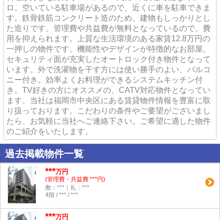
ロ。空いている駐車場があるので、近くに車を駐車できま
す。鉄骨鉄筋コンクリート造のため、建物もしっかりとし
た造りです。管理費や共益費が無料となっているので、費
用を抑えられます。上質な生活環境のある家賃12.8万円の
一押しの物件です。機能性やデザインが特徴的なお部屋。
セキュリティ面が充実したオートロック付き物件となって
います。外で洗濯物を干す方には使い勝手のよい、バルコ
ニー付き。効率よくお料理ができるシステムキッチン付
き。TV好きの方にオススメの、CATV対応物件となってい
ます。当社は福岡市中央区にある賃貸物件情報を豊富に取
り扱っております。こだわりの条件やご要望がございまし
たら、お気軽に当社へご連絡下さい。ご希望に適した物件
のご紹介をいたします。
過去掲載物件一覧
***
万円
(管理費・共益費 ***円)
敷：***｜礼：***
4階 / *** / ***
***
万円