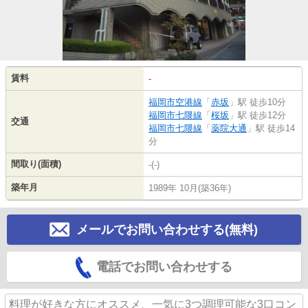
賃料
-
福岡市空港線
「
赤坂
」駅 徒歩10分
福岡市七隈線
「
桜坂
」駅 徒歩12分
交通
福岡市七隈線
「
薬院大通
」駅 徒歩14
分
間取り(面積)
-(-)
築年月
1989年 10月(築36年)
メールでお問い合わせする(無料)
電話でお問い合わせする
料理が好きな方にオススメ、一気に3つ調理可能な3口コン