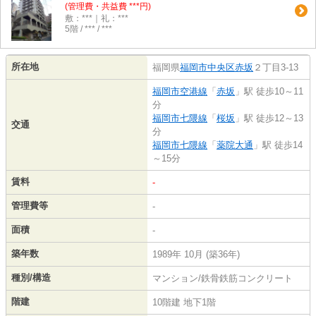
(管理費・共益費 ***円)
敷：***｜礼：***
5階 / *** / ***
所在地
福岡県
福岡市中央区
赤坂
２丁目3-13
福岡市空港線
「
赤坂
」駅 徒歩10～11
分
福岡市七隈線
「
桜坂
」駅 徒歩12～13
交通
分
福岡市七隈線
「
薬院大通
」駅 徒歩14
～15分
賃料
-
管理費等
-
面積
-
築年数
1989年 10月 (築36年)
種別/構造
マンション/鉄骨鉄筋コンクリート
階建
10階建 地下1階