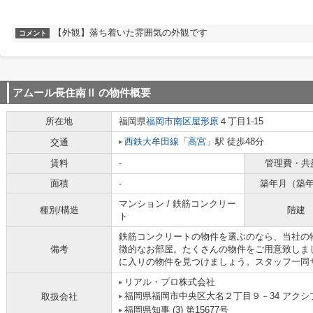
【外観】落ち着いた雰囲気の外観です
コメント
アムール長住南Ⅱ
の物件概要
所在地
福岡県
福岡市南区
屋形原
４丁目1-15
西鉄大牟田線
「
高宮
」駅 徒歩48分
交通
賃料
-
管理費・共
面積
-
築年月（築
マンション / 鉄筋コンクリー
種別/構造
階建
ト
鉄筋コンクリートの物件を選ぶのなら、当社の
備考
徴的なお部屋。たくさんの物件をご用意致しま
に入りの物件を見つけましょう。スタッフ一同
リアル・プロ株式会社
福岡県福岡市中央区大名２丁目９－34 アクシ
取扱会社
福岡県知事 (3) 第15677号