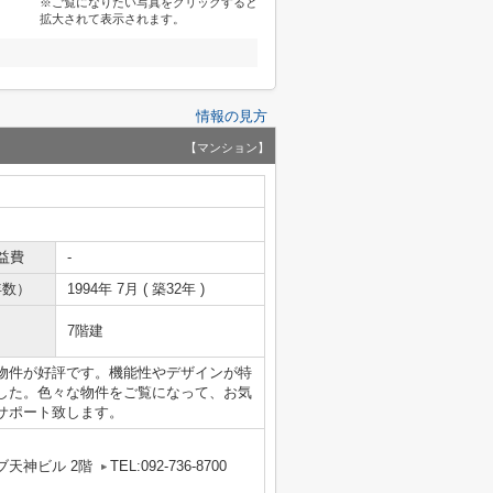
※ご覧になりたい写真をクリックすると
拡大されて表示されます。
情報の見方
【マンション】
益費
-
年数）
1994年 7月 ( 築32年 )
7階建
物件が好評です。機能性やデザインが特
した。色々な物件をご覧になって、お気
サポート致します。
ブ天神ビル 2階
TEL:092-736-8700