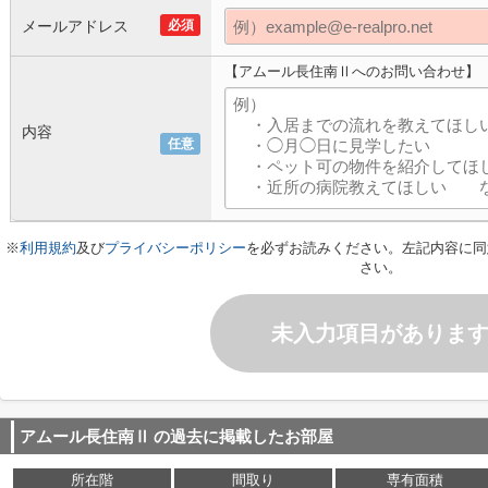
メールアドレス
必須
【アムール長住南Ⅱへのお問い合わせ】
内容
任意
※
利用規約
及び
プライバシーポリシー
を必ずお読みください。左記内容に同
さい。
未入力項目がありま
アムール長住南Ⅱ
の過去に掲載したお部屋
所在階
間取り
専有面積