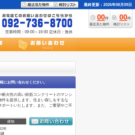
最終更新：2026年08月09日
00
00
件
件
最近見た物件
検討リスト
営業時間：09:00～19:00
定休日：無休
軽にお問い合わせください。
や耐火性の高い鉄筋コンクリートのマンシ
物件を提供します。住まい探しをするな
サポートいたします。また、ご要望やご不
建物
32年
階建