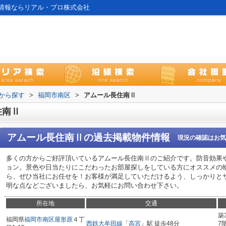
情報ならリアル・プロ株式会社
域から探す
>
福岡市南区
>
アムール長住南Ⅱ
住南Ⅱ
アムール長住南Ⅱ
の過去掲載物件情報
現況の確認はお気
多くの方からご好評頂いているアムール長住南Ⅱのご紹介です。防音効果
ョン。景色や日当たりにこだわったお部屋探しをしている方にオススメの
ら、ぜひ当社にお任せを！お客様が満足していただけるよう、しっかりと
明な点などございましたら、お気軽にお問い合わせ下さい。
所在地
交通
築
福岡県
福岡市南区
屋形原
４丁
西鉄大牟田線
「
高宮
」駅 徒歩48分
7