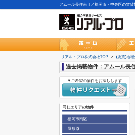
アムール長住南Ⅱ／福岡市・中央区の賃貸
リアル・プロ株式会社TOP
>
(賃貸)地
過去掲載物件：アムール長
▼ご希望の物件をお探しします
同じエリアの物件
福岡市南区
屋形原