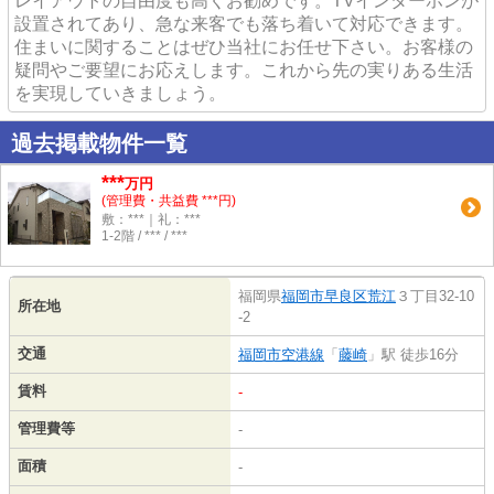
レイアウトの自由度も高くお勧めです。TVインターホンが
設置されてあり、急な来客でも落ち着いて対応できます。
住まいに関することはぜひ当社にお任せ下さい。お客様の
疑問やご要望にお応えします。これから先の実りある生活
を実現していきましょう。
過去掲載物件一覧
***
万円
(管理費・共益費 ***円)
敷：***｜礼：***
1-2階 / *** / ***
福岡県
福岡市早良区
荒江
３丁目32-10
所在地
-2
交通
福岡市空港線
「
藤崎
」駅 徒歩16分
賃料
-
管理費等
-
面積
-