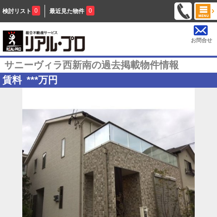
0
0
検討リスト
最近見た物件
お問合せ
サニーヴィラ西新南の過去掲載物件情報
賃料
***
万円