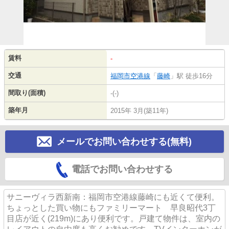
賃料
-
交通
福岡市空港線
「
藤崎
」駅 徒歩16分
間取り(面積)
-(-)
築年月
2015年 3月(築11年)
メールでお問い合わせする(無料)
電話でお問い合わせする
サニーヴィラ西新南：福岡市空港線藤崎にも近くて便利。
ちょっとした買い物にもファミリーマート 早良昭代3丁
目店が近く(219m)にあり便利です。戸建て物件は、室内の