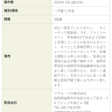
築年数
2015年 3月 (築11年)
種別/構造
一戸建て/木造
階建
2階建
ぜひ一度見ていただきたい、「サニ
ーヴィラ西新南」です。ファミリー
マート 早良昭代3丁目店まで219m
と近場にコンビニがあるのもポイン
ト。広々とした収納空間といえばウ
ォークインクローゼットです。設備
備考
も間取りも申し分の無い、快適な住
環境のある戸建て物件です。福岡市
早良区や福岡市空港線藤崎付近の住
まい探しでお困りなら、当社へご連
絡下さい。生活スタイルに合った素
敵な賃貸戸建て探しをサポート致し
ます。
リアル・プロ株式会社
福岡県福岡市中央区大名２丁目９－3
取扱会社
4 アクシブ天神ビル 2階
TEL:092-736-8700