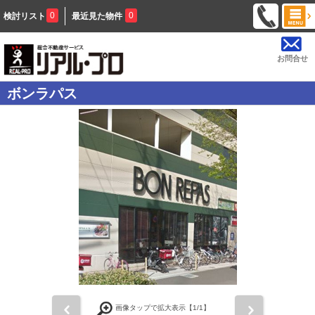
0
0
検討リスト
最近見た物件
お問合せ
ボンラパス
前
次
画像タップで拡大表示【
1
/1】