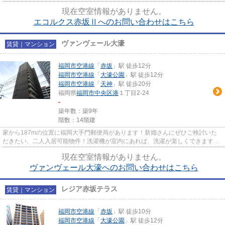
れます！ぜひ何でもご相談くだ...
現在空室情報がありません。
エコルクス赤坂Ⅱへのお問い合わせはこちら
ヴァンヴェール大濠
賃貸｜マンション
福岡市空港線
「
赤坂
」駅 徒歩12分
福岡市空港線
「
大濠公園
」駅 徒歩12分
福岡市空港線
「
天神
」駅 徒歩20分
福岡県
福岡市中央区
港
１丁目2-24
-
築年数：築9年
階数：14階建
家から187mの位置に福岡大手門郵便局があります！新婚さんにぜひご検討いた
だきたい、二人入居可能物件！洗濯機が室内にあれば、洗濯が楽しくできますよ♪
インターネット有りのお住まい...
現在空室情報がありません。
ヴァンヴェール大濠へのお問い合わせはこちら
レジア赤坂テラス
賃貸｜マンション
福岡市空港線
「
赤坂
」駅 徒歩10分
福岡市空港線
「
大濠公園
」駅 徒歩12分