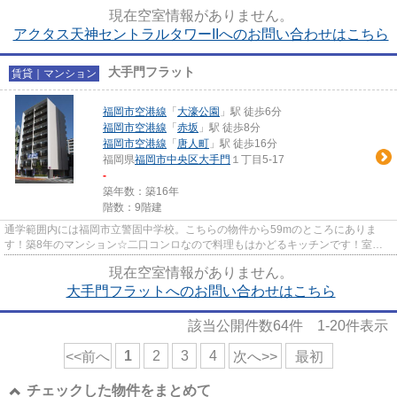
はいかがでしょうか！料...
現在空室情報がありません。
アクタス天神セントラルタワーIIへのお問い合わせはこちら
大手門フラット
賃貸｜マンション
福岡市空港線
「
大濠公園
」駅 徒歩6分
福岡市空港線
「
赤坂
」駅 徒歩8分
福岡市空港線
「
唐人町
」駅 徒歩16分
福岡県
福岡市中央区
大手門
１丁目5-17
-
築年数：築16年
階数：9階建
通学範囲内には福岡市立警固中学校。こちらの物件から59mのところにありま
す！築8年のマンション☆二口コンロなので料理もはかどるキッチンです！室内
に洗濯機置場も整っています◎こち...
現在空室情報がありません。
大手門フラットへのお問い合わせはこちら
該当公開件数
64
件
1-20
件表示
1
2
3
4
<<前へ
次へ>>
最初
チェックした物件をまとめて