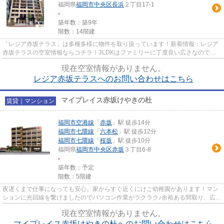
福岡県
福岡市中央区
長浜
２丁目17-1
-
築年数：築9年
階数：14階建
「レジア赤坂テラス」は多種多様に物件を取り扱っています！新着情報：レジア
赤坂テラスの空室情報ならコチラ！3LDKはファミリーに丁度良い広さなのでご
検討ください！遮音性が高く静...
現在空室情報がありません。
レジア赤坂テラスへのお問い合わせはこちら
マイプレイス赤坂けやきの杜
賃貸｜マンション
福岡市空港線
「
赤坂
」駅 徒歩14分
福岡市七隈線
「
六本松
」駅 徒歩12分
福岡市七隈線
「
桜坂
」駅 徒歩10分
福岡県
福岡市中央区
赤坂
３丁目6-8
-
築年数：予定
階数：5階建
夜遅くまで仕事になっても安心。家からすぐ近くにけご幼稚園があります！マン
ションに光回線を繋げましたのでパソコン作業がラクラク♪余裕ある間取り、広さ
も62.96㎡とゆったりとして...
現在空室情報がありません。
マイプレイス赤坂けやきの杜へのお問い合わせはこちら