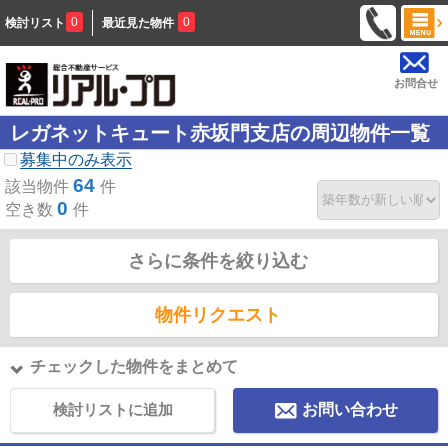
0
0
検討リスト
最近見た物件
お問合せ
レガネットキュート赤坂門支店の周辺物件一覧
募集中のみ表示
64
該当物件
件
0
空き数
件
さらに条件を絞り込む
物件リクエスト
チェックした物件をまとめて
検討リストに追加
お問い合わせ