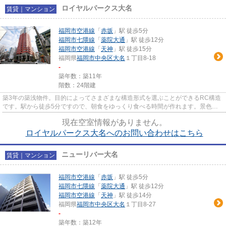
ロイヤルパークス大名
賃貸｜マンション
福岡市空港線
「
赤坂
」駅 徒歩5分
福岡市七隈線
「
薬院大通
」駅 徒歩12分
福岡市空港線
「
天神
」駅 徒歩15分
福岡県
福岡市中央区
大名
１丁目8-18
-
築年数：築11年
階数：24階建
築3年の築浅物件。目的によってさまざまな構造形式を選ぶことができるRC構造
です。駅から徒歩5分ですので、朝食をゆっくり食べる時間が作れます。景色や
日当たりにこだわったお部屋探...
現在空室情報がありません。
ロイヤルパークス大名へのお問い合わせはこちら
ニューリバー大名
賃貸｜マンション
福岡市空港線
「
赤坂
」駅 徒歩5分
福岡市七隈線
「
薬院大通
」駅 徒歩12分
福岡市空港線
「
天神
」駅 徒歩14分
福岡県
福岡市中央区
大名
１丁目8-27
-
築年数：築12年