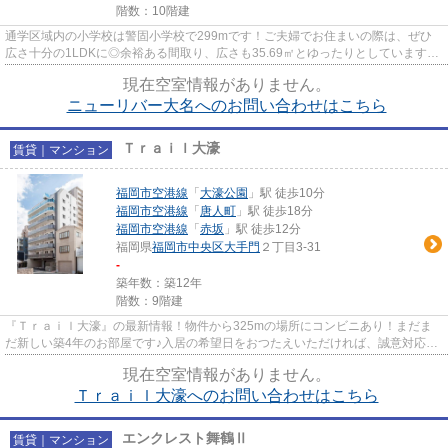
階数：10階建
通学区域内の小学校は警固小学校で299mです！ご夫婦でお住まいの際は、ぜひ
広さ十分の1LDKに◎余裕ある間取り、広さも35.69㎡とゆったりとしています！
綺麗に整備されている賃貸物件は...
現在空室情報がありません。
ニューリバー大名へのお問い合わせはこちら
Ｔｒａｉｌ大濠
賃貸｜マンション
福岡市空港線
「
大濠公園
」駅 徒歩10分
福岡市空港線
「
唐人町
」駅 徒歩18分
福岡市空港線
「
赤坂
」駅 徒歩12分
福岡県
福岡市中央区
大手門
２丁目3-31
-
築年数：築12年
階数：9階建
『Ｔｒａｉｌ大濠』の最新情報！物件から325mの場所にコンビニあり！まだま
だ新しい築4年のお部屋です♪入居の希望日をおつたえいただければ、誠意対応さ
せていただきます☆リビングダイ...
現在空室情報がありません。
Ｔｒａｉｌ大濠へのお問い合わせはこちら
エンクレスト舞鶴Ⅱ
賃貸｜マンション