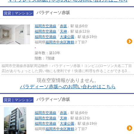
パラディーソ赤坂
賃貸｜マンション
福岡市空港線
「
赤坂
」駅 徒歩6分
福岡市空港線
「
天神
」駅 徒歩12分
福岡市空港線
「
大濠公園
」駅 徒歩19分
福岡県
福岡市中央区
舞鶴
２丁目7
-
築年数：築10年
階数：7階建
福岡市空港線赤坂駅周辺物件：パラディーソ赤坂！コンビニ(ローソン大名二丁目
店)がありちょっとした買い物にも便利です！快適に料理を作ることができる3口
コンロです！建物の敷地内に...
現在空室情報がありません。
パラディーソ赤坂へのお問い合わせはこちら
パラディーゾ赤坂
賃貸｜マンション
福岡市空港線
「
赤坂
」駅 徒歩6分
福岡市空港線
「
天神
」駅 徒歩12分
福岡市空港線
「
大濠公園
」駅 徒歩19分
福岡県
福岡市中央区
舞鶴
２丁目7