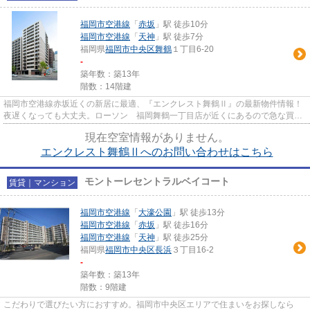
福岡市空港線
「
赤坂
」駅 徒歩10分
福岡市空港線
「
天神
」駅 徒歩7分
福岡県
福岡市中央区
舞鶴
１丁目6-20
-
築年数：築13年
階数：14階建
福岡市空港線赤坂近くの新居に最適、『エンクレスト舞鶴Ⅱ』の最新物件情報！
夜遅くなっても大丈夫。ローソン 福岡舞鶴一丁目店が近くにあるので急な買い
物に困りにくい立地です！マン...
現在空室情報がありません。
エンクレスト舞鶴Ⅱへのお問い合わせはこちら
モントーレセントラルベイコート
賃貸｜マンション
福岡市空港線
「
大濠公園
」駅 徒歩13分
福岡市空港線
「
赤坂
」駅 徒歩16分
福岡市空港線
「
天神
」駅 徒歩25分
福岡県
福岡市中央区
長浜
３丁目16-2
-
築年数：築13年
階数：9階建
こだわりで選びたい方におすすめ。福岡市中央区エリアで住まいをお探しなら