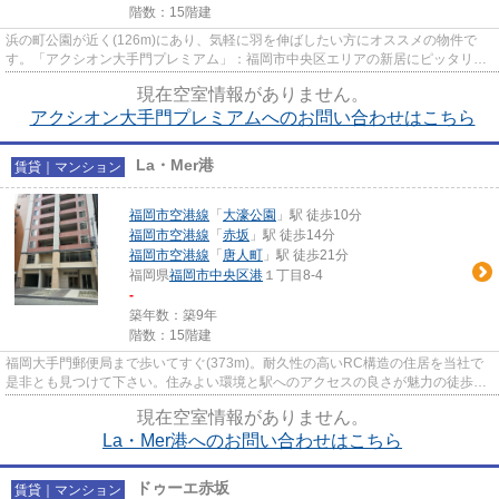
階数：15階建
浜の町公園が近く(126m)にあり、気軽に羽を伸ばしたい方にオススメの物件で
す。「アクシオン大手門プレミアム」：福岡市中央区エリアの新居にピッタリ。
見た目もキレイで機能的なお部...
現在空室情報がありません。
アクシオン大手門プレミアムへのお問い合わせはこちら
La・Mer港
賃貸｜マンション
福岡市空港線
「
大濠公園
」駅 徒歩10分
福岡市空港線
「
赤坂
」駅 徒歩14分
福岡市空港線
「
唐人町
」駅 徒歩21分
福岡県
福岡市中央区
港
１丁目8-4
-
築年数：築9年
階数：15階建
福岡大手門郵便局まで歩いてすぐ(373m)。耐久性の高いRC構造の住居を当社で
是非とも見つけて下さい。住みよい環境と駅へのアクセスの良さが魅力の徒歩10
分の物件。設備良し・外観良し...
現在空室情報がありません。
La・Mer港へのお問い合わせはこちら
ドゥーエ赤坂
賃貸｜マンション