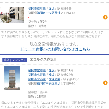
福岡市空港線
「
赤坂
」駅 徒歩9分
福岡県
福岡市中央区
長浜
２丁目3-18
-
築年数：築9年
階数：14階建
近くに浜の町公園があるので、リフレッシュするときなどにご利用いただけま
す！角部屋で日当たりが良好なので、湿気の心配も少なく快適に過ごせます！住
み心地の良い1LDKには、みんな...
現在空室情報がありません。
ドゥーエ赤坂へのお問い合わせはこちら
エコルクス赤坂Ⅱ
賃貸｜マンション
福岡市空港線
「
赤坂
」駅 徒歩11分
福岡市七隈線
「
桜坂
」駅 徒歩14分
福岡市空港線
「
大濠公園
」駅 徒歩19分
福岡県
福岡市中央区
赤坂
１丁目6-10
-
築年数：築9年
階数：13階建
気になるイチオシ物件情報：「エコルクス赤坂Ⅱ」。福岡市空港線赤坂駅周辺物
件：エコルクス赤坂Ⅱ！二人で楽しい生活が送れるお住まいで生活費もおさえら