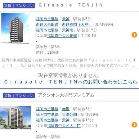
Ｇｉｒａｓｏｌｅ ＴＥＮＪＩＮ
賃貸｜マンション
福岡市空港線
「
天神
」駅 徒歩5分
西鉄大牟田線
「
西鉄福岡（天神）
」駅 徒歩9分
福岡市七隈線
「
天神南
」駅 徒歩15分
福岡県
福岡市中央区
舞鶴
１丁目9-16
-
築年数：築8年
階数：11階建
福岡市中央区近辺での物件情報：大好評のあの物件「Ｇｉｒａｓｏｌｅ ＴＥＮ
ＪＩＮ」。見た目もキレイで機能的なお部屋。自分好みの外観で選びたい方、鉄
筋コンクリート構造がベスト...
現在空室情報がありません。
Ｇｉｒａｓｏｌｅ ＴＥＮＪＩＮへのお問い合わせはこちら
アクシオン大手門プレミアム
賃貸｜マンション
福岡市空港線
「
赤坂
」駅 徒歩6分
福岡市空港線
「
大濠公園
」駅 徒歩9分
福岡市空港線
「
天神
」駅 徒歩15分
福岡県
福岡市中央区
大手門
２丁目1-1
-
築年数：築8年