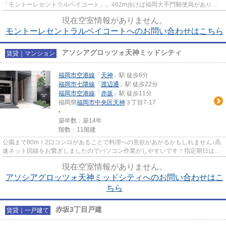
「モントーレセントラルベイコート」。462m歩けば福岡大手門郵便局がありま
す！室内に洗濯機スペースも確保...
現在空室情報がありません。
モントーレセントラルベイコートへのお問い合わせはこちら
アソシアグロッツォ天神ミッドシティ
賃貸｜マンション
福岡市空港線
「
天神
」駅 徒歩6分
福岡市七隈線
「
渡辺通
」駅 徒歩22分
福岡市空港線
「
赤坂
」駅 徒歩11分
福岡県
福岡市中央区
天神
３丁目7-17
-
築年数：築14年
階数：11階建
公園まで80m！2口コンロがあることで料理への意欲があがるかもしれません♪高
速ネット回線をお繋ぎしましたのでパソコン作業がしやすいです！指定期日は
2017年4月となっておりますので...
現在空室情報がありません。
アソシアグロッツォ天神ミッドシティへのお問い合わせはこ
ちら
赤坂3丁目戸建
賃貸｜一戸建て