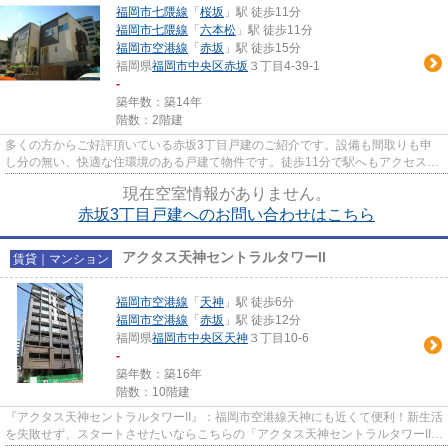
福岡市七隈線
「
桜坂
」駅 徒歩11分
福岡市七隈線
「
六本松
」駅 徒歩11分
福岡市空港線
「
赤坂
」駅 徒歩15分
福岡県
福岡市中央区
赤坂
３丁目4-39-1
-
築年数：築14年
階数：2階建
多くの方からご好評頂いている赤坂3丁目戸建のご紹介です。設備も間取りも申
し分の無い、快適な住環境のある戸建て物件です。徒歩11分で駅へもアクセスで
きる、魅力的な物件です。築7...
現在空室情報がありません。
赤坂3丁目戸建へのお問い合わせはこちら
アクタス天神セントラルタワーII
賃貸｜マンション
福岡市空港線
「
天神
」駅 徒歩6分
福岡市空港線
「
赤坂
」駅 徒歩12分
福岡県
福岡市中央区
天神
３丁目10-6
-
築年数：築16年
階数：10階建
『アクタス天神セントラルタワーII』：福岡市空港線天神にも近くて便利！新生活
を失敗せず、スタートさせたいならこちらの「アクタス天神セントラルタワーII」