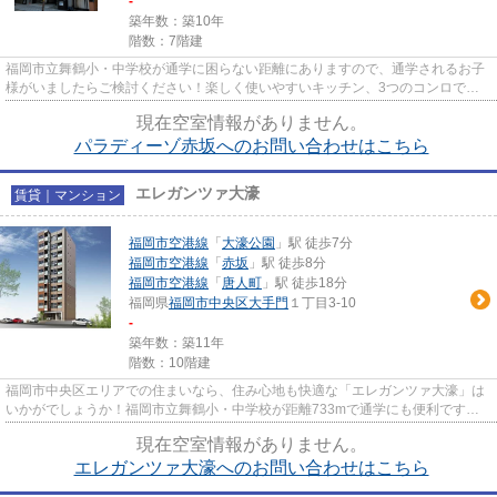
-
築年数：築10年
階数：7階建
福岡市立舞鶴小・中学校が通学に困らない距離にありますので、通学されるお子
様がいましたらご検討ください！楽しく使いやすいキッチン、3つのコンロで調
理ができます！室内に洗濯機を...
現在空室情報がありません。
パラディーゾ赤坂へのお問い合わせはこちら
エレガンツァ大濠
賃貸｜マンション
福岡市空港線
「
大濠公園
」駅 徒歩7分
福岡市空港線
「
赤坂
」駅 徒歩8分
福岡市空港線
「
唐人町
」駅 徒歩18分
福岡県
福岡市中央区
大手門
１丁目3-10
-
築年数：築11年
階数：10階建
福岡市中央区エリアでの住まいなら、住み心地も快適な「エレガンツァ大濠」は
いかがでしょうか！福岡市立舞鶴小・中学校が距離733mで通学にも便利です！
生活費は半分、楽しさは二倍の...
現在空室情報がありません。
エレガンツァ大濠へのお問い合わせはこちら