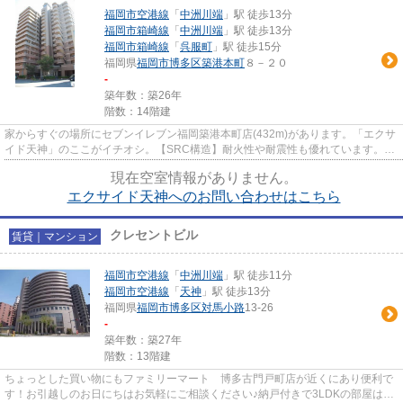
福岡市空港線
「
中洲川端
」駅 徒歩13分
福岡市箱崎線
「
中洲川端
」駅 徒歩13分
福岡市箱崎線
「
呉服町
」駅 徒歩15分
福岡県
福岡市博多区
築港本町
８－２０
-
築年数：築26年
階数：14階建
家からすぐの場所にセブンイレブン福岡築港本町店(432m)があります。「エクサ
イド天神」のここがイチオシ。【SRC構造】耐火性や耐震性も優れています。駅
まで徒歩13分の物件で雑踏から...
現在空室情報がありません。
エクサイド天神へのお問い合わせはこちら
クレセントビル
賃貸｜マンション
福岡市空港線
「
中洲川端
」駅 徒歩11分
福岡市空港線
「
天神
」駅 徒歩13分
福岡県
福岡市博多区
対馬小路
13-26
-
築年数：築27年
階数：13階建
ちょっとした買い物にもファミリーマート 博多古門戸町店が近くにあり便利で
す！お引越しのお日にちはお気軽にご相談ください♪納戸付きで3LDKの部屋はこ