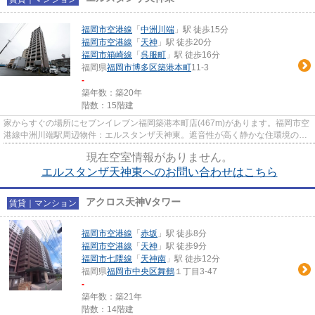
福岡市空港線
「
中洲川端
」駅 徒歩15分
福岡市空港線
「
天神
」駅 徒歩20分
福岡市箱崎線
「
呉服町
」駅 徒歩16分
福岡県
福岡市博多区
築港本町
11-3
-
築年数：築20年
階数：15階建
家からすぐの場所にセブンイレブン福岡築港本町店(467m)があります。福岡市空
港線中洲川端駅周辺物件：エルスタンザ天神東。遮音性が高く静かな住環境の鉄
筋コンクリート(RC)構造。少...
現在空室情報がありません。
エルスタンザ天神東へのお問い合わせはこちら
アクロス天神Vタワー
賃貸｜マンション
福岡市空港線
「
赤坂
」駅 徒歩8分
福岡市空港線
「
天神
」駅 徒歩9分
福岡市七隈線
「
天神南
」駅 徒歩12分
福岡県
福岡市中央区
舞鶴
１丁目3-47
-
築年数：築21年
階数：14階建