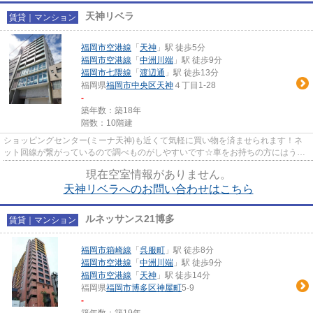
天神リベラ
賃貸｜マンション
福岡市空港線
「
天神
」駅 徒歩5分
福岡市空港線
「
中洲川端
」駅 徒歩9分
福岡市七隈線
「
渡辺通
」駅 徒歩13分
福岡県
福岡市中央区
天神
４丁目1-28
-
築年数：築18年
階数：10階建
ショッピングセンター(ミーナ天神)も近くて気軽に買い物を済ませられます！ネ
ット回線が繋がっているので調べものがしやすいです☆車をお持ちの方にはうれ
しい現在空き有りの駐車場付き...
現在空室情報がありません。
天神リベラへのお問い合わせはこちら
ルネッサンス21博多
賃貸｜マンション
福岡市箱崎線
「
呉服町
」駅 徒歩8分
福岡市空港線
「
中洲川端
」駅 徒歩9分
福岡市空港線
「
天神
」駅 徒歩14分
福岡県
福岡市博多区
神屋町
5-9
-
築年数：築19年