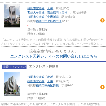
福岡市空港線
「
天神
」駅 徒歩5分
西鉄大牟田線
「
西鉄福岡（天神）
」駅 徒歩8分
福岡市空港線
「
中洲川端
」駅 徒歩7分
福岡県
福岡市中央区
西中洲
12-12
-
築年数：築12年
階数：15階建
「エンクレスト天神シティ」の物件情報をお探しならお気軽にお問い合わせくだ
さい！歩いてすぐ。コンビニまで179m！マンションに光ファイバーを導入して
いるので、ネット環境が良いで...
現在空室情報がありません。
エンクレスト天神シティへのお問い合わせはこちら
エンクレスト舞鶴Ⅱ
賃貸｜マンション
福岡市空港線
「
赤坂
」駅 徒歩10分
福岡市空港線
「
天神
」駅 徒歩7分
福岡県
福岡市中央区
舞鶴
１丁目6-20
-
築年数：築13年
階数：14階建
福岡市空港線赤坂近くの新居に最適、『エンクレスト舞鶴Ⅱ』の最新物件情報！