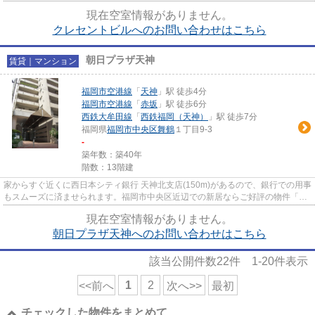
ちら☆鉄骨鉄筋コンクリートな...
現在空室情報がありません。
クレセントビルへのお問い合わせはこちら
朝日プラザ天神
賃貸｜マンション
福岡市空港線
「
天神
」駅 徒歩4分
福岡市空港線
「
赤坂
」駅 徒歩6分
西鉄大牟田線
「
西鉄福岡（天神）
」駅 徒歩7分
福岡県
福岡市中央区
舞鶴
１丁目9-3
-
築年数：築40年
階数：13階建
家からすぐ近くに西日本シティ銀行 天神北支店(150m)があるので、銀行での用事
もスムーズに済ませられます。福岡市中央区近辺での新居ならご好評の物件「朝
日プラザ天神」はいかがでし...
現在空室情報がありません。
朝日プラザ天神へのお問い合わせはこちら
該当公開件数
22
件
1-20
件表示
1
2
<<前へ
次へ>>
最初
チェックした物件をまとめて