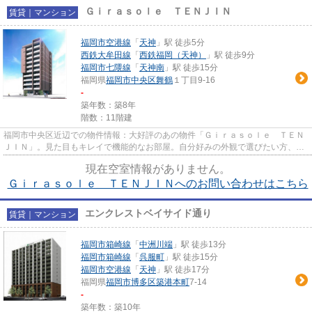
Ｇｉｒａｓｏｌｅ ＴＥＮＪＩＮ
賃貸｜マンション
福岡市空港線
「
天神
」駅 徒歩5分
西鉄大牟田線
「
西鉄福岡（天神）
」駅 徒歩9分
福岡市七隈線
「
天神南
」駅 徒歩15分
福岡県
福岡市中央区
舞鶴
１丁目9-16
-
築年数：築8年
階数：11階建
福岡市中央区近辺での物件情報：大好評のあの物件「Ｇｉｒａｓｏｌｅ ＴＥＮ
ＪＩＮ」。見た目もキレイで機能的なお部屋。自分好みの外観で選びたい方、鉄
筋コンクリート構造がベスト...
現在空室情報がありません。
Ｇｉｒａｓｏｌｅ ＴＥＮＪＩＮへのお問い合わせはこちら
エンクレストベイサイド通り
賃貸｜マンション
福岡市箱崎線
「
中洲川端
」駅 徒歩13分
福岡市箱崎線
「
呉服町
」駅 徒歩15分
福岡市空港線
「
天神
」駅 徒歩17分
福岡県
福岡市博多区
築港本町
7-14
-
築年数：築10年