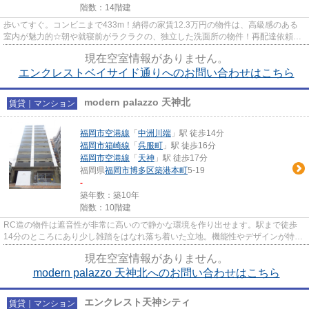
階数：14階建
歩いてすぐ。コンビニまで433m！納得の家賃12.3万円の物件は、高級感のある
室内が魅力的☆朝や就寝前がラクラクの、独立した洗面所の物件！再配達依頼の
煩わしさがなくなる宅配ボックス...
現在空室情報がありません。
エンクレストベイサイド通りへのお問い合わせはこちら
modern palazzo 天神北
賃貸｜マンション
福岡市空港線
「
中洲川端
」駅 徒歩14分
福岡市箱崎線
「
呉服町
」駅 徒歩16分
福岡市空港線
「
天神
」駅 徒歩17分
福岡県
福岡市博多区
築港本町
5-19
-
築年数：築10年
階数：10階建
RC造の物件は遮音性が非常に高いので静かな環境を作り出せます。駅まで徒歩
14分のところにあり少し雑踏をはなれ落ち着いた立地。機能性やデザインが特徴
的なお部屋。物件探しが気にな...
現在空室情報がありません。
modern palazzo 天神北へのお問い合わせはこちら
エンクレスト天神シティ
賃貸｜マンション