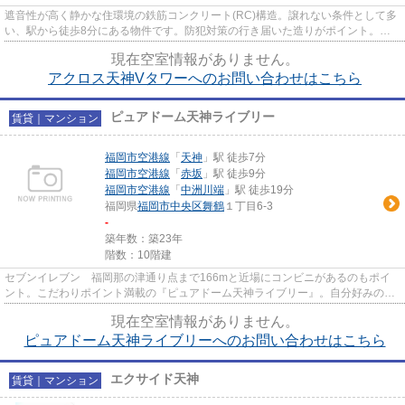
遮音性が高く静かな住環境の鉄筋コンクリート(RC)構造。譲れない条件として多
い、駅から徒歩8分にある物件です。防犯対策の行き届いた造りがポイント。当
物件以外にも、福岡市中央区内...
現在空室情報がありません。
アクロス天神Vタワーへのお問い合わせはこちら
ピュアドーム天神ライブリー
賃貸｜マンション
福岡市空港線
「
天神
」駅 徒歩7分
福岡市空港線
「
赤坂
」駅 徒歩9分
福岡市空港線
「
中洲川端
」駅 徒歩19分
福岡県
福岡市中央区
舞鶴
１丁目6-3
-
築年数：築23年
階数：10階建
セブンイレブン 福岡那の津通り点まで166mと近場にコンビニがあるのもポイ
ント。こだわりポイント満載の『ピュアドーム天神ライブリー』。自分好みの外
観で選びたい方、鉄筋コンクリ...
現在空室情報がありません。
ピュアドーム天神ライブリーへのお問い合わせはこちら
エクサイド天神
賃貸｜マンション