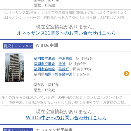
階数：15階建
『ルネッサンス21博多』：福岡市空港線呉服町(削除予定)にも近くて便利！近く
にはイオンショッパーズ 福岡店があるので安心！お引っ越しの時期はご相談し
ていただければ対応いたしま...
現在空室情報がありません。
ルネッサンス21博多へのお問い合わせはこちら
Will Do中洲
賃貸｜マンション
福岡市空港線
「
中洲川端
」駅 徒歩2分
福岡市空港線
「
天神
」駅 徒歩6分
福岡市箱崎線
「
呉服町
」駅 徒歩99分
福岡県
福岡市博多区
中洲
５丁目5-16
-
築年数：築19年
階数：15階建
多くの方からご好評頂いているWill Do中洲のご紹介！コンビニ(セブンイレブ
ン 博多中洲5丁目店)がありちょっとした買い物にも便利です！お客様のご都合
のいい引っ越し日時をご相談く...
現在空室情報がありません。
Will Do中洲へのお問い合わせはこちら
エルスタンザ天神東
賃貸｜マンション