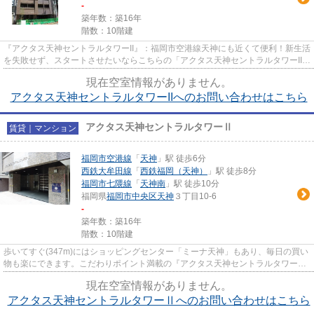
-
築年数：築16年
階数：10階建
『アクタス天神セントラルタワーII』：福岡市空港線天神にも近くて便利！新生活
を失敗せず、スタートさせたいならこちらの「アクタス天神セントラルタワーII」
はいかがでしょうか！料...
現在空室情報がありません。
アクタス天神セントラルタワーIIへのお問い合わせはこちら
アクタス天神セントラルタワーⅡ
賃貸｜マンション
福岡市空港線
「
天神
」駅 徒歩6分
西鉄大牟田線
「
西鉄福岡（天神）
」駅 徒歩8分
福岡市七隈線
「
天神南
」駅 徒歩10分
福岡県
福岡市中央区
天神
３丁目10-6
-
築年数：築16年
階数：10階建
歩いてすぐ(347m)にはショッピングセンター「ミーナ天神」もあり、毎日の買い
物も楽にできます。こだわりポイント満載の『アクタス天神セントラルタワー
Ⅱ』。地震や火災の対策をしたい...
現在空室情報がありません。
アクタス天神セントラルタワーⅡへのお問い合わせはこちら