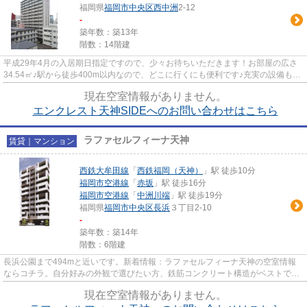
福岡県
福岡市中央区
西中洲
2-12
-
築年数：築13年
階数：14階建
平成29年4月の入居期日指定ですので、少々お待ちいただきます！お部屋の広さ
34.54㎡♪駅から徒歩400m以内なので、どこに行くにも便利です♪充実の設備もあ
りながら、家賃は8.2万円です☆...
現在空室情報がありません。
エンクレスト天神SIDEへのお問い合わせはこちら
ラファセルフィーナ天神
賃貸｜マンション
西鉄大牟田線
「
西鉄福岡（天神）
」駅 徒歩10分
福岡市空港線
「
赤坂
」駅 徒歩16分
福岡市空港線
「
中洲川端
」駅 徒歩19分
福岡県
福岡市中央区
長浜
３丁目2-10
-
築年数：築14年
階数：6階建
長浜公園まで494mと近いです。新着情報：ラファセルフィーナ天神の空室情報
ならコチラ。自分好みの外観で選びたい方、鉄筋コンクリート構造がベストで
す。幅広い層に好評な駅から徒歩1...
現在空室情報がありません。