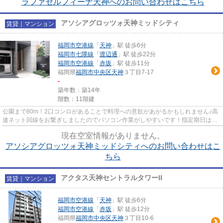
ラファセルフィーナ天神へのお問い合わせはこちら
アソシアグロッツォ天神ミッドシティ
賃貸｜マンション
福岡市空港線
「
天神
」駅 徒歩6分
福岡市七隈線
「
渡辺通
」駅 徒歩22分
福岡市空港線
「
赤坂
」駅 徒歩11分
福岡県
福岡市中央区
天神
３丁目7-17
-
築年数：築14年
階数：11階建
公園まで80m！2口コンロがあることで料理への意欲があがるかもしれません♪高
速ネット回線をお繋ぎしましたのでパソコン作業がしやすいです！指定期日は
2017年4月となっておりますので...
現在空室情報がありません。
アソシアグロッツォ天神ミッドシティへのお問い合わせはこ
ちら
アクタス天神セントラルタワーII
賃貸｜マンション
福岡市空港線
「
天神
」駅 徒歩6分
福岡市空港線
「
赤坂
」駅 徒歩12分
福岡県
福岡市中央区
天神
３丁目10-6