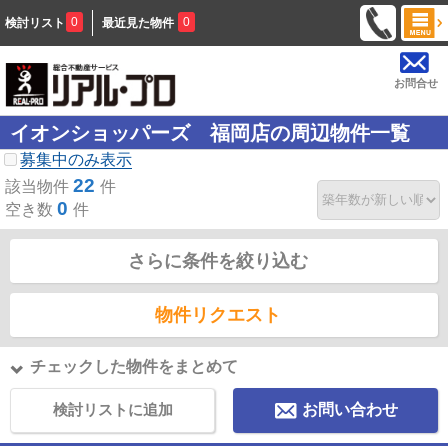
0
0
検討リスト
最近見た物件
お問合せ
イオンショッパーズ 福岡店の周辺物件一覧
募集中のみ表示
22
該当物件
件
0
空き数
件
さらに条件を絞り込む
物件リクエスト
チェックした物件をまとめて
検討リストに追加
お問い合わせ