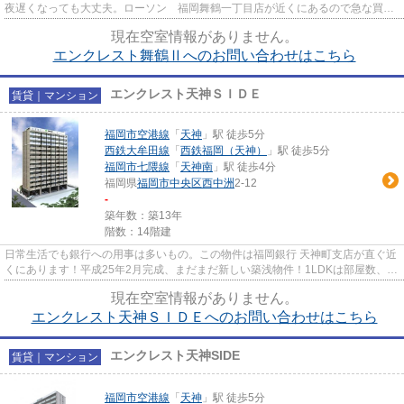
夜遅くなっても大丈夫。ローソン 福岡舞鶴一丁目店が近くにあるので急な買い
物に困りにくい立地です！マン...
現在空室情報がありません。
エンクレスト舞鶴Ⅱへのお問い合わせはこちら
エンクレスト天神ＳＩＤＥ
賃貸｜マンション
福岡市空港線
「
天神
」駅 徒歩5分
西鉄大牟田線
「
西鉄福岡（天神）
」駅 徒歩5分
福岡市七隈線
「
天神南
」駅 徒歩4分
福岡県
福岡市中央区
西中洲
2-12
-
築年数：築13年
階数：14階建
日常生活でも銀行への用事は多いもの。この物件は福岡銀行 天神町支店が直ぐ近
くにあります！平成25年2月完成、まだまだ新しい築浅物件！1LDKは部屋数、広
さともに満足度の高い間取り...
現在空室情報がありません。
エンクレスト天神ＳＩＤＥへのお問い合わせはこちら
エンクレスト天神SIDE
賃貸｜マンション
福岡市空港線
「
天神
」駅 徒歩5分