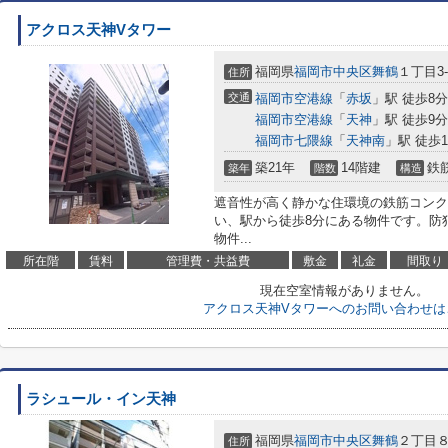
アクロス天神Vタワー
福岡県
福岡市中央区
舞鶴
１丁目3-
住所
交通
福岡市空港線
「
赤坂
」駅 徒歩8分
福岡市空港線
「
天神
」駅 徒歩9分
福岡市七隈線
「
天神南
」駅 徒歩1
築21年
14階建
鉄
築年
階数
構造
遮音性が高く静かな住環境の鉄筋コンクリ
い、駅から徒歩8分にある物件です。防
物件...
所在階
賃料
管理費・共益費
敷金
礼金
間取り
現在空室情報がありません。
アクロス天神Vタワーへのお問い合わせは
ラシュール・イン天神
福岡県
福岡市中央区
舞鶴
２丁目
住所