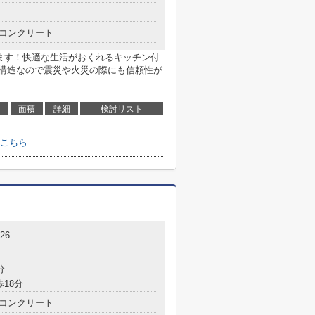
コンクリート
ります！快適な生活がおくれるキッチン付
ト構造なので震災や火災の際にも信頼性が
面積
詳細
検討リスト
こちら
26
分
歩18分
コンクリート