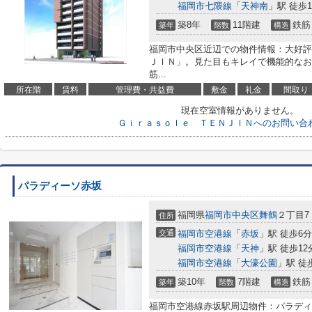
福岡市七隈線
「
天神南
」駅 徒歩1
築8年
11階建
鉄筋
築年
階数
構造
福岡市中央区近辺での物件情報：大好評
ＪＩＮ」。見た目もキレイで機能的なお
筋...
所在階
賃料
管理費・共益費
敷金
礼金
間取り
現在空室情報がありません。
Ｇｉｒａｓｏｌｅ ＴＥＮＪＩＮへのお問い合
パラディーソ赤坂
福岡県
福岡市中央区
舞鶴
２丁目7
住所
交通
福岡市空港線
「
赤坂
」駅 徒歩6分
福岡市空港線
「
天神
」駅 徒歩12
福岡市空港線
「
大濠公園
」駅 徒
築10年
7階建
鉄筋
築年
階数
構造
福岡市空港線赤坂駅周辺物件：パラディ