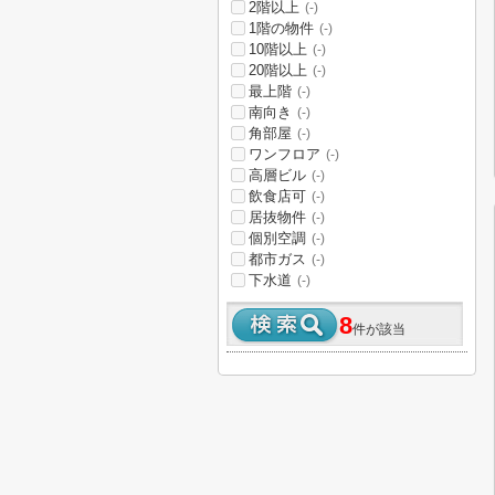
2階以上
(-)
1階の物件
(-)
10階以上
(-)
20階以上
(-)
最上階
(-)
南向き
(-)
角部屋
(-)
ワンフロア
(-)
高層ビル
(-)
飲食店可
(-)
居抜物件
(-)
個別空調
(-)
都市ガス
(-)
下水道
(-)
8
件が該当