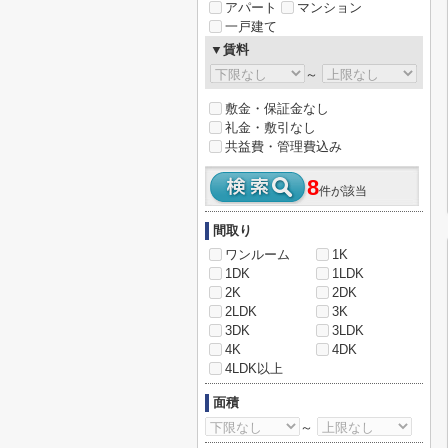
アパート
マンション
一戸建て
▼賃料
～
敷金・保証金なし
礼金・敷引なし
共益費・管理費込み
8
件が該当
間取り
ワンルーム
1K
1DK
1LDK
2K
2DK
2LDK
3K
3DK
3LDK
4K
4DK
4LDK以上
面積
～