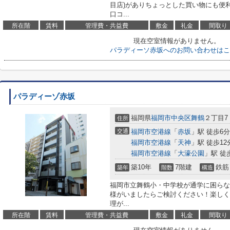
目店)がありちょっとした買い物にも便
口コ...
所在階
賃料
管理費・共益費
敷金
礼金
間取り
現在空室情報がありません。
パラディーソ赤坂へのお問い合わせはこ
パラディーゾ赤坂
福岡県
福岡市中央区
舞鶴
２丁目7
住所
交通
福岡市空港線
「
赤坂
」駅 徒歩6分
福岡市空港線
「
天神
」駅 徒歩12
福岡市空港線
「
大濠公園
」駅 徒
築10年
7階建
鉄筋
築年
階数
構造
福岡市立舞鶴小・中学校が通学に困らな
様がいましたらご検討ください！楽しく
理が...
所在階
賃料
管理費・共益費
敷金
礼金
間取り