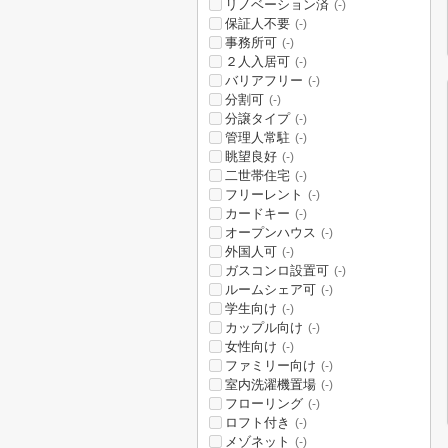
リノベーション済
(-)
保証人不要
(-)
事務所可
(-)
２人入居可
(-)
バリアフリー
(-)
分割可
(-)
分譲タイプ
(-)
管理人常駐
(-)
眺望良好
(-)
二世帯住宅
(-)
フリーレント
(-)
カードキー
(-)
オープンハウス
(-)
外国人可
(-)
ガスコンロ設置可
(-)
ルームシェア可
(-)
学生向け
(-)
カップル向け
(-)
女性向け
(-)
ファミリー向け
(-)
室内洗濯機置場
(-)
フローリング
(-)
ロフト付き
(-)
メゾネット
(-)