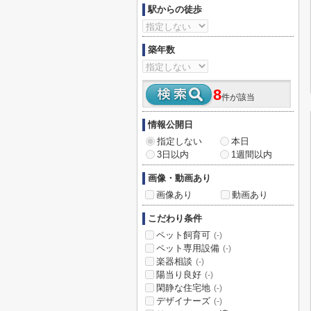
駅からの徒歩
築年数
8
件が該当
情報公開日
指定しない
本日
3日以内
1週間以内
画像・動画あり
画像あり
動画あり
こだわり条件
ペット飼育可
(-)
ペット専用設備
(-)
楽器相談
(-)
陽当り良好
(-)
閑静な住宅地
(-)
デザイナーズ
(-)