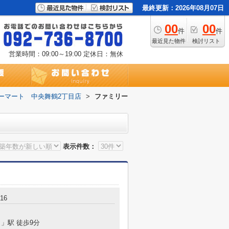
最終更新：2026年08月07日
00
00
件
件
最近見た物件
検討リスト
営業時間：09:00～19:00
定休日：無休
ーマート 中央舞鶴2丁目店
>
ファミリー
表示件数：
16
）
」駅 徒歩9分