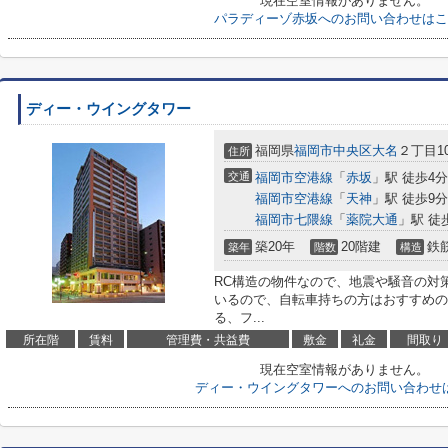
現在空室情報がありません。
パラディーゾ赤坂へのお問い合わせはこ
ディー・ウイングタワー
福岡県
福岡市中央区
大名
２丁目10
住所
交通
福岡市空港線
「
赤坂
」駅 徒歩4分
福岡市空港線
「
天神
」駅 徒歩9分
福岡市七隈線
「
薬院大通
」駅 徒
築20年
20階建
鉄
築年
階数
構造
RC構造の物件なので、地震や騒音の対
いるので、自転車持ちの方はおすすめの
る、フ...
所在階
賃料
管理費・共益費
敷金
礼金
間取り
現在空室情報がありません。
ディー・ウイングタワーへのお問い合わせ