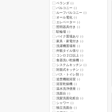
ベランダ
(-)
バルコニー
(-)
ルーフバルコニー
(-)
オール電化
(-)
エレベーター
(-)
照明器具付き
(-)
駐輪場
(-)
バイク置場あり
(-)
家具・家電付き
(-)
洗濯機置場有
(-)
外観タイル張り
(-)
コンロ２口以上
(-)
食器洗い乾燥機
(-)
システムキッチン
(-)
対面式キッチン
(-)
バス・トイレ別
(-)
追焚機能浴室
(-)
浴室乾燥機
(-)
温水洗浄便座
(-)
洗面台
(-)
洗髪洗面化粧台
(-)
シャワー
(-)
独立洗面台
(-)