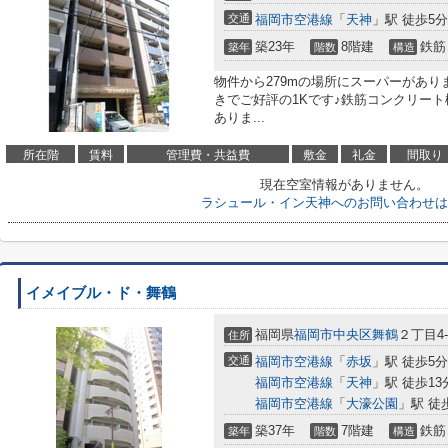
交通
福岡市空港線
「
天神
」駅 徒歩5分
築23年
8階建
鉄筋
築年
階数
構造
物件から279mの場所にスーパーがあ
きでご好評の1Kです♪鉄筋コンクリー
ありま...
所在階
賃料
管理費・共益費
敷金
礼金
間取り
現在空室情報がありません。
ラシュール・イン天神へのお問い合わせは
イメイブル・ド・舞鶴
福岡県
福岡市中央区
舞鶴
２丁目4-
住所
交通
福岡市空港線
「
赤坂
」駅 徒歩5分
福岡市空港線
「
天神
」駅 徒歩13
福岡市空港線
「
大濠公園
」駅 徒
築37年
7階建
鉄筋
築年
階数
構造