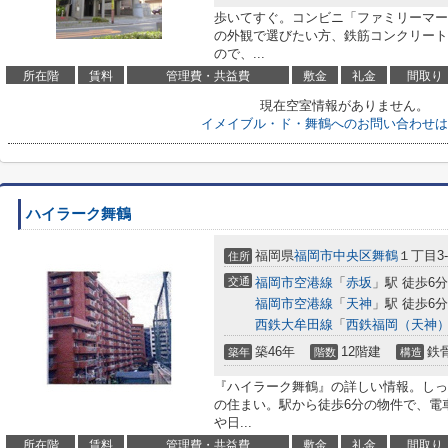
歩いてすぐ。コンビニ「ファミリーマー
の外観で選びたい方、鉄筋コンクリート
ので、...
所在階
賃料
管理費・共益費
敷金
礼金
間取り
現在空室情報がありません。
イメイブル・ド・舞鶴へのお問い合わせは
ハイラーク舞鶴
福岡県
福岡市中央区
舞鶴
１丁目3-
住所
交通
福岡市空港線
「
赤坂
」駅 徒歩6分
福岡市空港線
「
天神
」駅 徒歩6分
西鉄大牟田線
「
西鉄福岡（天神
築46年
12階建
鉄
築年
階数
構造
『ハイラーク舞鶴』の詳しい情報。しっ
の住まい。駅から徒歩6分の物件で、電
や日...
所在階
賃料
管理費・共益費
敷金
礼金
間取り