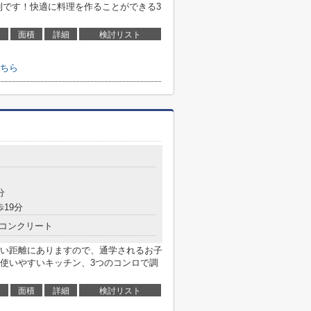
利です！快適に料理を作ることができる3
面積
詳細
検討リスト
ちら
分
歩19分
コンクリート
い距離にありますので、通学されるお子
使いやすいキッチン、3つのコンロで調
面積
詳細
検討リスト