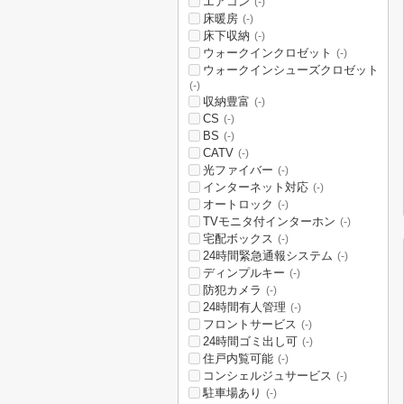
エアコン
(-)
床暖房
(-)
床下収納
(-)
ウォークインクロゼット
(-)
ウォークインシューズクロゼット
(-)
収納豊富
(-)
CS
(-)
BS
(-)
CATV
(-)
光ファイバー
(-)
インターネット対応
(-)
オートロック
(-)
TVモニタ付インターホン
(-)
宅配ボックス
(-)
24時間緊急通報システム
(-)
ディンプルキー
(-)
防犯カメラ
(-)
24時間有人管理
(-)
フロントサービス
(-)
24時間ゴミ出し可
(-)
住戸内覧可能
(-)
コンシェルジュサービス
(-)
駐車場あり
(-)