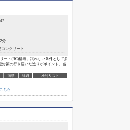
47
2分
筋コンクリート
ート(RC)構造。譲れない条件として多
犯対策の行き届いた造りがポイント。当
面積
詳細
検討リスト
こちら
８