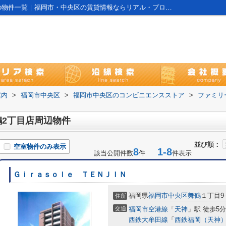
ファミリーマート 中央舞鶴2丁目店周辺の物件一覧｜福岡市・中央区の賃貸情報ならリアル・プロ株式会社
案内
>
福岡市中央区
>
福岡市中央区のコンビニエンスストア
>
ファミリ
2丁目店周辺物件
並び順：
空室物件のみ表示
8
1-8
該当公開件数
件
件表示
Ｇｉｒａｓｏｌｅ ＴＥＮＪＩＮ
福岡県
福岡市中央区
舞鶴
１丁目9-
住所
交通
福岡市空港線
「
天神
」駅 徒歩5分
西鉄大牟田線
「
西鉄福岡（天神