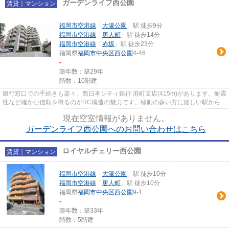
ガーデンライフ西公園
賃貸｜マンション
福岡市空港線
「
大濠公園
」駅 徒歩9分
福岡市空港線
「
唐人町
」駅 徒歩14分
福岡市空港線
「
赤坂
」駅 徒歩23分
福岡県
福岡市中央区
西公園
4-46
-
築年数：築29年
階数：10階建
銀行窓口での手続きも楽々、西日本シティ銀行 港町支店(415m)があります。耐震
性など確かな信頼を得るのがRC構造の魅力です。移動の多い方に嬉しい駅から徒
歩9分の物件です。防犯対策...
現在空室情報がありません。
ガーデンライフ西公園へのお問い合わせはこちら
ロイヤルチェリー西公園
賃貸｜マンション
福岡市空港線
「
大濠公園
」駅 徒歩10分
福岡市空港線
「
唐人町
」駅 徒歩10分
福岡県
福岡市中央区
西公園
9-1
-
築年数：築33年
階数：5階建