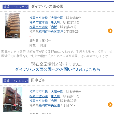
ダイアパレス西公園
賃貸｜マンション
福岡市空港線
「
大濠公園
」駅 徒歩8分
福岡市空港線
「
唐人町
」駅 徒歩11分
福岡市空港線
「
赤坂
」駅 徒歩21分
福岡県
福岡市中央区
荒戸
２丁目5-29
-
築年数：築42年
階数：8階建
西日本シティ銀行 港町支店が近く(387m)にあるので、手続きも楽々。福岡市中央
区近辺での新居ならご好評の物件「ダイアパレス西公園」はいかがでしょうか。
自分好みの外観で選びたい方...
現在空室情報がありません。
ダイアパレス西公園へのお問い合わせはこちら
田中ビル
賃貸｜マンション
福岡市空港線
「
大濠公園
」駅 徒歩6分
福岡市空港線
「
唐人町
」駅 徒歩15分
福岡市空港線
「
赤坂
」駅 徒歩19分
福岡県
福岡市中央区
港
２丁目7-19
-