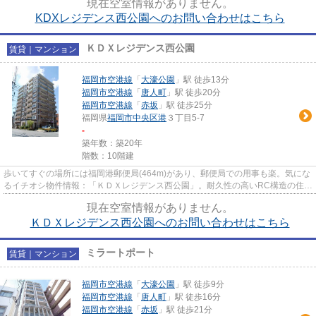
現在空室情報がありません。
KDXレジデンス西公園へのお問い合わせはこちら
ＫＤＸレジデンス西公園
賃貸｜マンション
福岡市空港線
「
大濠公園
」駅 徒歩13分
福岡市空港線
「
唐人町
」駅 徒歩20分
福岡市空港線
「
赤坂
」駅 徒歩25分
福岡県
福岡市中央区
港
３丁目5-7
-
築年数：築20年
階数：10階建
歩いてすぐの場所には福岡港郵便局(464m)があり、郵便局での用事も楽。気にな
るイチオシ物件情報：「ＫＤＸレジデンス西公園」。耐久性の高いRC構造の住居
を当社で是非とも見つけて下...
現在空室情報がありません。
ＫＤＸレジデンス西公園へのお問い合わせはこちら
ミラートポート
賃貸｜マンション
福岡市空港線
「
大濠公園
」駅 徒歩9分
福岡市空港線
「
唐人町
」駅 徒歩16分
福岡市空港線
「
赤坂
」駅 徒歩21分