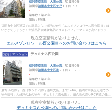
福岡市空港線
「
大濠公園
」駅 徒歩6分
福岡県
福岡市中央区
荒戸
１丁目15-7
-
築年数：築35年
階数：8階建
福岡市中央区近辺での新居ならご好評の物件「エルメゾンロワール西公園Ⅲ」は
いかがでしょうか！生活用品や健康食品のコストパフォーマンスが高いドラッグ
新生堂 港店も歩いてすぐの場...
現在空室情報がありません。
エルメゾンロワール西公園Ⅲへのお問い合わせはこちら
デュミナス西公園
賃貸｜マンション
福岡市空港線
「
大濠公園
」駅 徒歩5分
福岡県
福岡市中央区
港
２丁目７－２３
-
築年数：築38年
階数：8階建
最寄りの銀行「西日本シティ銀行 港町支店」まで124m。福岡市中央区近辺での
物件情報：大好評のあの物件「デュミナス西公園」。耐久性の高いRC構造の住居
を当社で是非とも見つけて下さ...
現在空室情報がありません。
デュミナス西公園へのお問い合わせはこちら