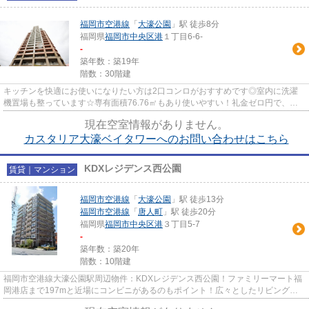
福岡市空港線
「
大濠公園
」駅 徒歩8分
福岡県
福岡市中央区
港
１丁目6-6-
-
築年数：築19年
階数：30階建
キッチンを快適にお使いになりたい方は2口コンロがおすすめです◎室内に洗濯
機置場も整っています☆専有面積76.76㎡もあり使いやすい！礼金ゼロ円で、ゆ
とりのある心の豊かな生活を☆ゆと...
現在空室情報がありません。
カスタリア大濠ベイタワーへのお問い合わせはこちら
KDXレジデンス西公園
賃貸｜マンション
福岡市空港線
「
大濠公園
」駅 徒歩13分
福岡市空港線
「
唐人町
」駅 徒歩20分
福岡県
福岡市中央区
港
３丁目5-7
-
築年数：築20年
階数：10階建
福岡市空港線大濠公園駅周辺物件：KDXレジデンス西公園！ファミリーマート福
岡港店まで197mと近場にコンビニがあるのもポイント！広々としたリビングに
充実設備のキッチンを備えた4LDK...