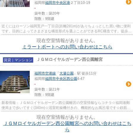
福岡県
福岡市中央区
港
２丁目10-19
-
築年数：築20年
階数：9階建
近くにはローソン福岡荒戸一丁目店(距離281m)がありちょっとした買い物に便利
です。目的によってさまざまな構造形式を選ぶことができるRC構造です。徒歩で
も駅へのアクセスが可能な、9...
現在空室情報がありません。
ミラートポートへのお問い合わせはこちら
ＪＧＭロイヤルガーデン西公園離宮
賃貸｜マンション
福岡市空港線
「
大濠公園
」駅 徒歩11分
福岡県
福岡市中央区
西公園
4-47
-
築年数：築21年
階数：9階建
新着情報：ＪＧＭロイヤルガーデン西公園離宮の空室情報ならコチラ☆福岡港郵
便局まで歩いてすぐ(340m)☆浴室乾燥機付きの、機能的なお風呂場です☆鉄筋コ
ンクリート構造なので震災や火災...
現在空室情報がありません。
ＪＧＭロイヤルガーデン西公園離宮へのお問い合わせはこち
ら