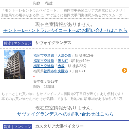
階数：3階建
「モントーレセントラルベイコート」：福岡市中央区エリアの新居にピッタリ！
郵便局での用事がある際は、すぐ近くに福岡大手門郵便局があるのでスムーズに
済ませられます！3口コンロで...
現在空室情報がありません。
モントーレセントラルベイコートへのお問い合わせはこちら
サヴォイグランデス
賃貸｜マンション
福岡市空港線
「
大濠公園
」駅 徒歩13分
福岡市空港線
「
唐人町
」駅 徒歩19分
福岡市空港線
「
赤坂
」駅 徒歩23分
福岡県
福岡市中央区
港
３丁目1-71
-
築年数：築19年
階数：13階建
ちょっとした買い物にもセブンイレブン福岡港2丁目店が近くにあり便利です！
車でのお買い物やお出かけが気軽にできる、敷地内に駐車場がある物件♪5.4万円
の物件で賃料と生活費のバラン...
現在空室情報がありません。
サヴォイグランデスへのお問い合わせはこちら
カスタリア大濠ベイタワー
賃貸｜マンション