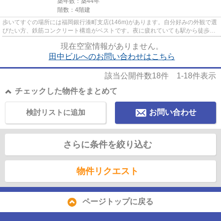
築年数：築44年
階数：4階建
歩いてすぐの場所には福岡銀行湊町支店(146m)があります。自分好みの外観で選
びたい方、鉄筋コンクリート構造がベストです。夜に疲れていても駅から徒歩6
分内のお部屋に住めば安心です...
現在空室情報がありません。
田中ビルへのお問い合わせはこちら
該当公開件数
18
件
1-18
件表示
チェックした物件をまとめて
検討リストに追加
お問い合わせ
さらに条件を絞り込む
物件リクエスト
ページトップに戻る