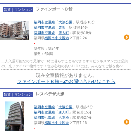
ファインポートＢ館
賃貸｜マンション
福岡市空港線
「
大濠公園
」駅 徒歩10分
福岡市空港線
「
赤坂
」駅 徒歩14分
福岡市空港線
「
唐人町
」駅 徒歩19分
福岡県
福岡市中央区
港
２丁目2-24
-
築年数：築24年
階数：6階建
二人入居可能なので兄弟で一緒に暮らすこともできます☆ビジネスマンには必須
の、光ファイバー物件です！住み心地の良い1LDKには、みんなでご飯を食べら
れるお部屋があります♪造りとデ...
現在空室情報がありません。
ファインポートＢ館へのお問い合わせはこちら
レスペデザ大濠
賃貸｜マンション
福岡市空港線
「
大濠公園
」駅 徒歩5分
福岡市空港線
「
唐人町
」駅 徒歩15分
福岡市七隈線
「
六本松
」駅 徒歩27分
福岡県
福岡市中央区
港
２丁目7-16
-