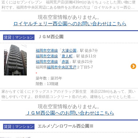
近くにはセブンイレブン 福岡荒戸店(距離439m)がありちょっとした買い物に便
利です。福岡市中央区周辺にある物件をお求めの方は「ロイヤルチェリー西公
園」はいかがでしょうか。地震...
現在空室情報がありません。
ロイヤルチェリー西公園へのお問い合わせはこちら
ＪＧＭ西公園
賃貸｜マンション
福岡市空港線
「
大濠公園
」駅 徒歩7分
福岡市空港線
「
唐人町
」駅 徒歩11分
福岡市空港線
「
赤坂
」駅 徒歩21分
福岡県
福岡市中央区
荒戸
２丁目5-7
-
築年数：築35年
階数：13階建
家からすぐ近くにドラッグストアのドラッグ新生堂 港店(228m)もあって、買い
物しやすいですよ。鉄骨鉄筋コンクリート造のため、建物もしっかりとした造り
です。朝に慌てることなく行...
現在空室情報がありません。
ＪＧＭ西公園へのお問い合わせはこちら
エルメゾンロワール西公園Ⅲ
賃貸｜マンション