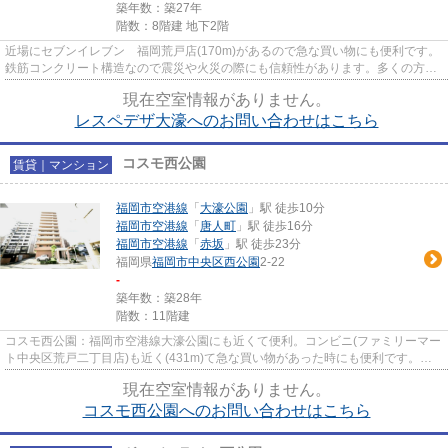
築年数：築27年
階数：8階建 地下2階
近場にセブンイレブン 福岡荒戸店(170m)があるので急な買い物にも便利です。
鉄筋コンクリート構造なので震災や火災の際にも信頼性があります。多くの方に
好評の、駅から徒歩5分の生活...
現在空室情報がありません。
レスペデザ大濠へのお問い合わせはこちら
コスモ西公園
賃貸｜マンション
福岡市空港線
「
大濠公園
」駅 徒歩10分
福岡市空港線
「
唐人町
」駅 徒歩16分
福岡市空港線
「
赤坂
」駅 徒歩23分
福岡県
福岡市中央区
西公園
2-22
-
築年数：築28年
階数：11階建
コスモ西公園：福岡市空港線大濠公園にも近くて便利。コンビニ(ファミリーマー
ト中央区荒戸二丁目店)も近く(431m)て急な買い物があった時にも便利です。シ
ステムキッチン付きの物件な...
現在空室情報がありません。
コスモ西公園へのお問い合わせはこちら