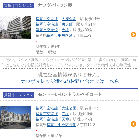
ナウヴィレッジ港
賃貸｜マンション
福岡市空港線
「
大濠公園
」駅 徒歩14分
福岡市空港線
「
唐人町
」駅 徒歩21分
福岡市空港線
「
赤坂
」駅 徒歩30分
福岡県
福岡市中央区
港
３丁目11-9
-
築年数：築8年
階数：9階建
こだわりポイント満載のナウヴィレッジ港◎2018年築で、多くの方がご満足の物
件はこちらです◎防犯対策もバッチリなマンションタイプの物件です◎利便性の
高い設備として注目されているの...
現在空室情報がありません。
ナウヴィレッジ港へのお問い合わせはこちら
モントーレセントラルベイコート
賃貸｜マンション
福岡市空港線
「
大濠公園
」駅 徒歩13分
福岡市空港線
「
赤坂
」駅 徒歩16分
福岡市空港線
「
天神
」駅 徒歩25分
福岡県
福岡市中央区
長浜
３丁目16-2
-
築年数：築13年