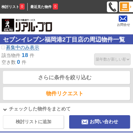
0
0
検討リスト
最近見た物件
お問合せ
セブンイレブン福岡港2丁目店の周辺物件一覧
募集中のみ表示
18
該当物件
件
0
空き数
件
さらに条件を絞り込む
物件リクエスト
チェックした物件をまとめて
検討リストに追加
お問い合わせ