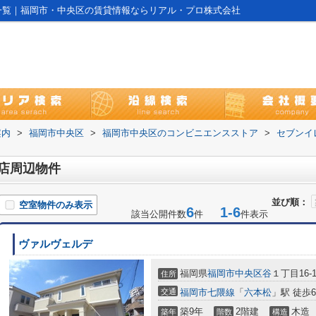
一覧｜福岡市・中央区の賃貸情報ならリアル・プロ株式会社
案内
>
福岡市中央区
>
福岡市中央区のコンビニエンスストア
>
セブンイ
店周辺物件
並び順：
空室物件のみ表示
6
1-6
該当公開件数
件
件表示
ヴァルヴェルデ
福岡県
福岡市中央区
谷
１丁目16-1
住所
交通
福岡市七隈線
「
六本松
」駅 徒歩
築9年
2階建
木造
築年
階数
構造