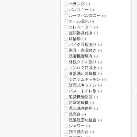
ベランダ
(-)
バルコニー
(-)
ルーフバルコニー
(-)
オール電化
(-)
エレベーター
(-)
照明器具付き
(-)
駐輪場
(-)
バイク置場あり
(-)
家具・家電付き
(-)
洗濯機置場有
(-)
外観タイル張り
(-)
コンロ２口以上
(-)
食器洗い乾燥機
(-)
システムキッチン
(-)
対面式キッチン
(-)
バス・トイレ別
(-)
追焚機能浴室
(-)
浴室乾燥機
(-)
温水洗浄便座
(-)
洗面台
(-)
洗髪洗面化粧台
(-)
シャワー
(-)
独立洗面台
(-)