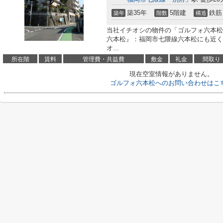
築35年
5階建
鉄筋
築年
階数
構造
当社イチオシの物件の「ゴルフォ六本松
六本松』：福岡市七隈線六本松にも近く
オ...
所在階
賃料
管理費・共益費
敷金
礼金
間取り
現在空室情報がありません。
ゴルフォ六本松へのお問い合わせはこ