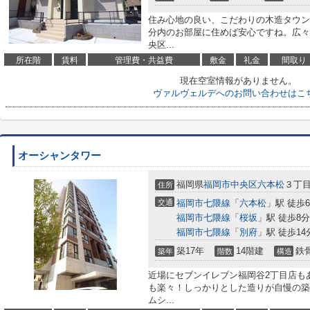
住み心地の良い、こだわりの木造タウン
分内のお部屋に住めば安心ですね。広々
央区...
所在階
賃料
管理費・共益費
敷金
礼金
間取り
現在空室情報がありません。
ヴァルヴェルデへのお問い合わせはこ
オーシャンタワー
福岡県
福岡市中央区
六本松
３丁目1
住所
交通
福岡市七隈線
「
六本松
」駅 徒歩
福岡市七隈線
「
桜坂
」駅 徒歩8分
福岡市七隈線
「
別府
」駅 徒歩14
築17年
14階建
鉄
築年
階数
構造
近場にセブンイレブン福岡谷2丁目店も
も楽々！しっかりとした造りが自慢の築
ムシ...