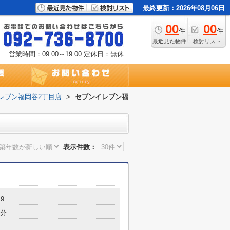
最終更新：2026年08月06日
00
00
件
件
最近見た物件
検討リスト
営業時間：09:00～19:00
定休日：無休
レブン福岡谷2丁目店
>
セブンイレブン福
表示件数：
9
6分