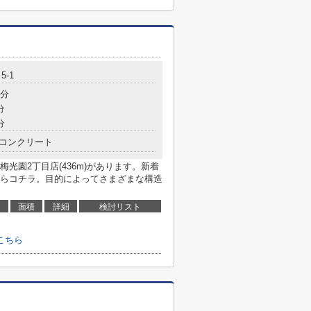
5-1
8分
分
分
コンクリート
光園2丁目店(436m)があります。新着
らコチラ。目的によってさまざまな構造
面積
詳細
検討リスト
こちら