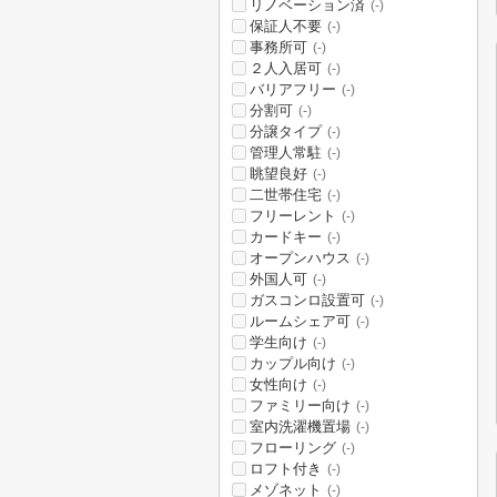
リノベーション済
(-)
保証人不要
(-)
事務所可
(-)
２人入居可
(-)
バリアフリー
(-)
分割可
(-)
分譲タイプ
(-)
管理人常駐
(-)
眺望良好
(-)
二世帯住宅
(-)
フリーレント
(-)
カードキー
(-)
オープンハウス
(-)
外国人可
(-)
ガスコンロ設置可
(-)
ルームシェア可
(-)
学生向け
(-)
カップル向け
(-)
女性向け
(-)
ファミリー向け
(-)
室内洗濯機置場
(-)
フローリング
(-)
ロフト付き
(-)
メゾネット
(-)