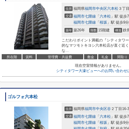
福岡県
福岡市中央区
六本松
３丁目1
住所
交通
福岡市七隈線
「
六本松
」駅 徒歩
福岡市七隈線
「
桜坂
」駅 徒歩9分
築26年
15階建
鉄
築年
階数
構造
こだわりポイント満載の『シティタワー
的なマツモトキヨシ六本松店が直ぐ近く
な...
所在階
賃料
管理費・共益費
敷金
礼金
間取り
現在空室情報がありません。
シティタワー大濠ビューへのお問い合わせ
ゴルフォ六本松
福岡県
福岡市中央区
谷
２丁目16-3
住所
交通
福岡市七隈線
「
六本松
」駅 徒歩
福岡市七隈線
「
桜坂
」駅 徒歩9分
福岡市七隈線
「
別府
」駅 徒歩20