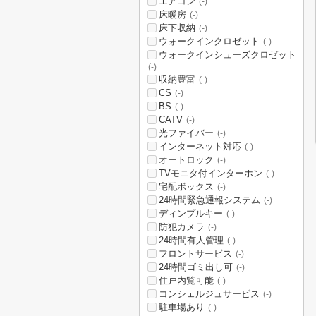
エアコン
(-)
床暖房
(-)
床下収納
(-)
ウォークインクロゼット
(-)
ウォークインシューズクロゼット
(-)
収納豊富
(-)
CS
(-)
BS
(-)
CATV
(-)
光ファイバー
(-)
インターネット対応
(-)
オートロック
(-)
TVモニタ付インターホン
(-)
宅配ボックス
(-)
24時間緊急通報システム
(-)
ディンプルキー
(-)
防犯カメラ
(-)
24時間有人管理
(-)
フロントサービス
(-)
24時間ゴミ出し可
(-)
住戸内覧可能
(-)
コンシェルジュサービス
(-)
駐車場あり
(-)