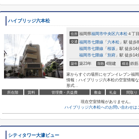
ハイブリッジ六本松
福岡県
福岡市中央区
六本松
４丁目
住所
交通
福岡市七隈線
「
六本松
」駅 徒歩
福岡市七隈線
「
桜坂
」駅 徒歩14
福岡市七隈線
「
別府
」駅 徒歩14
築23年
4階建
鉄筋
築年
階数
構造
家からすぐの場所にセブンイレブン福岡梅
情報：ハイブリッジ六本松の空室情報な
形式...
所在階
賃料
管理費・共益費
敷金
礼金
間取り
現在空室情報がありません。
ハイブリッジ六本松へのお問い合わせは
シティタワー大濠ビュー