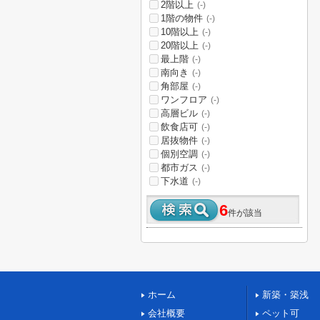
2階以上
(-)
1階の物件
(-)
10階以上
(-)
20階以上
(-)
最上階
(-)
南向き
(-)
角部屋
(-)
ワンフロア
(-)
高層ビル
(-)
飲食店可
(-)
居抜物件
(-)
個別空調
(-)
都市ガス
(-)
下水道
(-)
6
件が該当
ホーム
新築・築浅
会社概要
ペット可