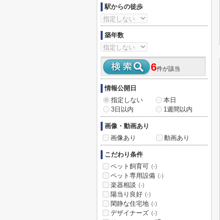
駅からの徒歩
築年数
6
件が該当
情報公開日
指定しない
本日
3日以内
1週間以内
画像・動画あり
画像あり
動画あり
こだわり条件
ペット飼育可
(-)
ペット専用設備
(-)
楽器相談
(-)
陽当り良好
(-)
閑静な住宅地
(-)
デザイナーズ
(-)