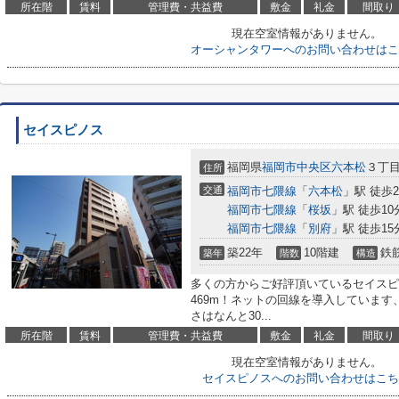
所在階
賃料
管理費・共益費
敷金
礼金
間取り
現在空室情報がありません。
オーシャンタワーへのお問い合わせはこ
セイスピノス
福岡県
福岡市中央区
六本松
３丁目9
住所
交通
福岡市七隈線
「
六本松
」駅 徒歩
福岡市七隈線
「
桜坂
」駅 徒歩10
福岡市七隈線
「
別府
」駅 徒歩15
築22年
10階建
鉄
築年
階数
構造
多くの方からご好評頂いているセイスピ
469m！ネットの回線を導入していま
さはなんと30...
所在階
賃料
管理費・共益費
敷金
礼金
間取り
現在空室情報がありません。
セイスピノスへのお問い合わせはこち