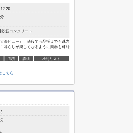
2-20
7分
骨鉄筋コンクリート
大濠ビュー』！値段でも品揃えでも魅力
！暮らしが楽しくなるように楽器も可能
面積
詳細
検討リスト
はこちら
3
7分
分