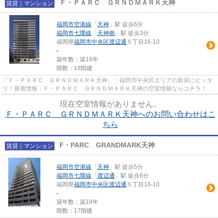
Ｆ・ＰＡＲＣ ＧＲＮＤＭＡＲＫ天神
賃貸｜マンション
福岡市空港線
「
天神
」駅 徒歩6分
福岡市七隈線
「
天神南
」駅 徒歩3分
福岡県
福岡市中央区
渡辺通
５丁目16-10
-
築年数：築18年
階数：18階建
「Ｆ・ＰＡＲＣ ＧＲＮＤＭＡＲＫ天神」：福岡市中央区エリアの新居にピッタ
リ！新着情報：Ｆ・ＰＡＲＣ ＧＲＮＤＭＡＲＫ天神の空室情報ならコチラ！
2008年2月竣工・築10年のお部屋...
現在空室情報がありません。
Ｆ・ＰＡＲＣ ＧＲＮＤＭＡＲＫ天神へのお問い合わせはこ
ちら
F・PARC GRANDMARK天神
賃貸｜マンション
福岡市空港線
「
天神
」駅 徒歩5分
福岡市七隈線
「
渡辺通
」駅 徒歩6分
福岡県
福岡市中央区
渡辺通
５丁目16-10
-
築年数：築18年
階数：17階建