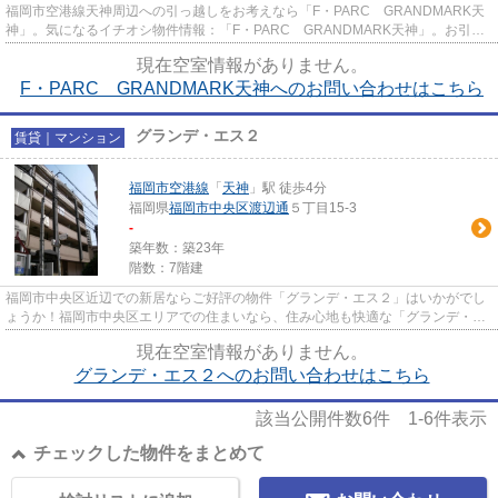
福岡市空港線天神周辺への引っ越しをお考えなら「F・PARC GRANDMARK天
神」。気になるイチオシ物件情報：「F・PARC GRANDMARK天神」。お引っ
越しに最適なタイミングはお気軽にご相談...
現在空室情報がありません。
F・PARC GRANDMARK天神へのお問い合わせはこちら
グランデ・エス２
賃貸｜マンション
福岡市空港線
「
天神
」駅 徒歩4分
福岡県
福岡市中央区
渡辺通
５丁目15-3
-
築年数：築23年
階数：7階建
福岡市中央区近辺での新居ならご好評の物件「グランデ・エス２」はいかがでし
ょうか！福岡市中央区エリアでの住まいなら、住み心地も快適な「グランデ・エ
ス２」はいかがでしょうか！...
現在空室情報がありません。
グランデ・エス２へのお問い合わせはこちら
該当公開件数
6
件
1-6
件表示
チェックした物件をまとめて