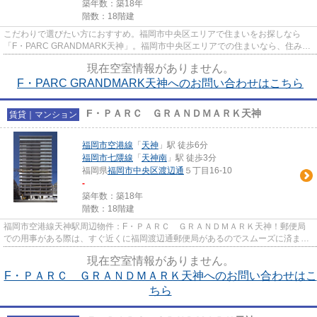
築年数：築18年
階数：18階建
こだわりで選びたい方におすすめ。福岡市中央区エリアで住まいをお探しなら
「F・PARC GRANDMARK天神」。福岡市中央区エリアでの住まいなら、住み心
地も快適な「F・PARC GRANDMARK天神...
現在空室情報がありません。
F・PARC GRANDMARK天神へのお問い合わせはこちら
F・ＰＡＲＣ ＧＲＡＮＤＭＡＲＫ天神
賃貸｜マンション
福岡市空港線
「
天神
」駅 徒歩6分
福岡市七隈線
「
天神南
」駅 徒歩3分
福岡県
福岡市中央区
渡辺通
５丁目16-10
-
築年数：築18年
階数：18階建
福岡市空港線天神駅周辺物件：F・ＰＡＲＣ ＧＲＡＮＤＭＡＲＫ天神！郵便局
での用事がある際は、すぐ近くに福岡渡辺通郵便局があるのでスムーズに済ませ
られます！新婚生活を落ち着い...
現在空室情報がありません。
F・ＰＡＲＣ ＧＲＡＮＤＭＡＲＫ天神へのお問い合わせはこ
ちら