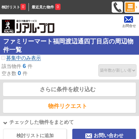
0
0
検討リスト
最近見た物件
お問合せ
ファミリーマート福岡渡辺通四丁目店の周辺物
件一覧
募集中のみ表示
6
該当物件
件
0
空き数
件
さらに条件を絞り込む
物件リクエスト
チェックした物件をまとめて
検討リストに追加
お問い合わせ