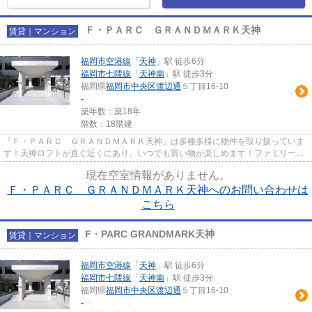
Ｆ・ＰＡＲＣ ＧＲＡＮＤＭＡＲＫ天神
賃貸｜マンション
福岡市空港線
「
天神
」駅 徒歩6分
福岡市七隈線
「
天神南
」駅 徒歩3分
福岡県
福岡市中央区
渡辺通
５丁目16-10
-
築年数：築18年
階数：18階建
「Ｆ・ＰＡＲＣ ＧＲＡＮＤＭＡＲＫ天神」は多種多様に物件を取り扱っていま
す！天神ロフトが直ぐ近くにあり、いつでも買い物が楽しめます！ファミリーか
らのニーズが高い2LDKになっ...
現在空室情報がありません。
Ｆ・ＰＡＲＣ ＧＲＡＮＤＭＡＲＫ天神へのお問い合わせは
こちら
F・PARC GRANDMARK天神
賃貸｜マンション
福岡市空港線
「
天神
」駅 徒歩6分
福岡市七隈線
「
天神南
」駅 徒歩3分
福岡県
福岡市中央区
渡辺通
５丁目16-10
-