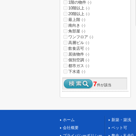
1階の物件
(-)
10階以上
(-)
20階以上
(-)
最上階
(-)
南向き
(-)
角部屋
(-)
ワンフロア
(-)
高層ビル
(-)
飲食店可
(-)
居抜物件
(-)
個別空調
(-)
都市ガス
(-)
下水道
(-)
7
件が該当
ホーム
新築・築浅
会社概要
ペット可
プライバシーポリシー
敷金・礼金0