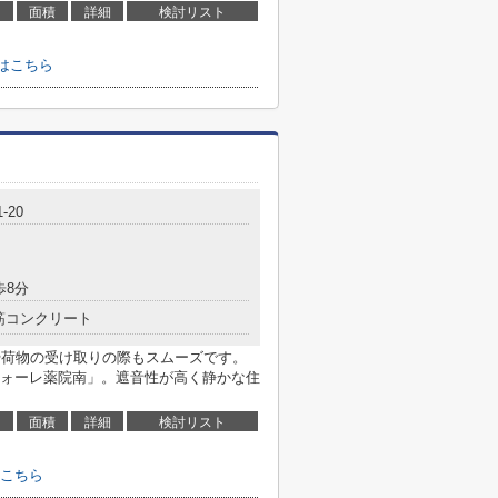
面積
詳細
検討リスト
はこちら
-20
歩8分
筋コンクリート
きや荷物の受け取りの際もスムーズです。
ォーレ薬院南」。遮音性が高く静かな住
面積
詳細
検討リスト
こちら