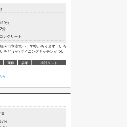
3
歩10分
2分
コンクリート
福岡市立高宮小ｊ学校があります！いろ
いをどうぞ♪ダイニングキッチンがつい
面積
詳細
検討リスト
ちら
10
歩7分