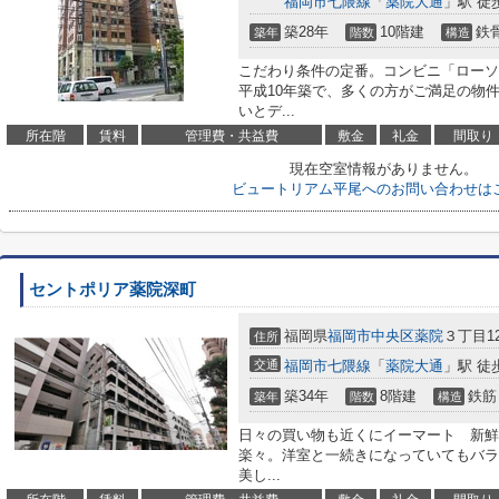
福岡市七隈線
「
薬院大通
」駅 徒
築28年
10階建
鉄
築年
階数
構造
こだわり条件の定番。コンビニ「ローソン
平成10年築で、多くの方がご満足の物
いとデ...
所在階
賃料
管理費・共益費
敷金
礼金
間取り
現在空室情報がありません。
ビュートリアム平尾へのお問い合わせは
セントポリア薬院深町
福岡県
福岡市中央区
薬院
３丁目12
住所
交通
福岡市七隈線
「
薬院大通
」駅 徒
築34年
8階建
鉄筋
築年
階数
構造
日々の買い物も近くにイーマート 新鮮食
楽々。洋室と一続きになっていてもバラ
美し...