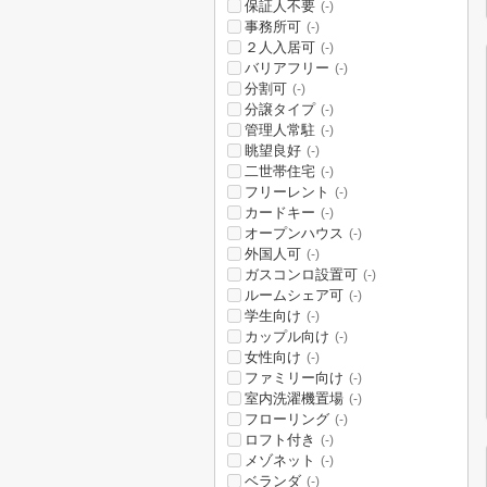
保証人不要
(-)
事務所可
(-)
２人入居可
(-)
バリアフリー
(-)
分割可
(-)
分譲タイプ
(-)
管理人常駐
(-)
眺望良好
(-)
二世帯住宅
(-)
フリーレント
(-)
カードキー
(-)
オープンハウス
(-)
外国人可
(-)
ガスコンロ設置可
(-)
ルームシェア可
(-)
学生向け
(-)
カップル向け
(-)
女性向け
(-)
ファミリー向け
(-)
室内洗濯機置場
(-)
フローリング
(-)
ロフト付き
(-)
メゾネット
(-)
ベランダ
(-)