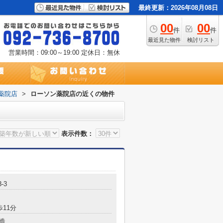
最終更新：2026年08月08日
00
00
件
件
最近見た物件
検討リスト
営業時間：09:00～19:00
定休日：無休
薬院店
>
ローソン薬院店の近くの物件
表示件数：
-3
歩11分
造