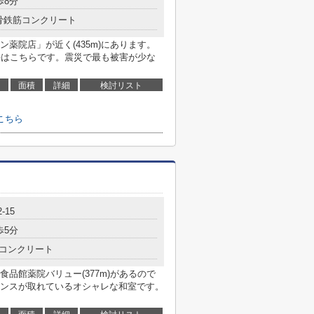
歩8分
骨鉄筋コンクリート
薬院店」が近く(435m)にあります。
件はこちらです。震災で最も被害が少な
面積
詳細
検討リスト
こちら
-15
歩5分
コンクリート
品館薬院バリュー(377m)があるので
ンスが取れているオシャレな和室です。