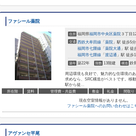
ファシール薬院
福岡県
福岡市中央区
薬院
３丁目12
住所
交通
西鉄大牟田線
「
薬院
」駅 徒歩5分
福岡市七隈線
「
薬院大通
」駅 徒
福岡市七隈線
「
渡辺通
」駅 徒歩1
築22年
13階建
鉄
築年
階数
構造
周辺環境も良好で、魅力的な住環境のあ
求めなら、SRC構造がベストです。移
駅から徒...
所在階
賃料
管理費・共益費
敷金
礼金
間取り
現在空室情報がありません。
ファシール薬院へのお問い合わせはこ
アヴァンセ平尾