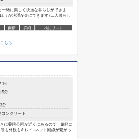
達と一緒に楽しく快適な暮らしができま
ほうが洗濯が楽にできます♪二人暮らし
面積
詳細
検討リスト
こちら
-16
歩5分
3分
筋コンクリート
きに薬院公園が近くにあるので、気軽に
内装も外観もキレイ♪ネット回線が繋がっ