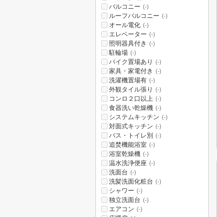
バルコニー
(-)
ルーフバルコニー
(-)
オール電化
(-)
エレベーター
(-)
照明器具付き
(-)
駐輪場
(-)
バイク置場あり
(-)
家具・家電付き
(-)
洗濯機置場有
(-)
外観タイル張り
(-)
コンロ２口以上
(-)
食器洗い乾燥機
(-)
システムキッチン
(-)
対面式キッチン
(-)
バス・トイレ別
(-)
追焚機能浴室
(-)
浴室乾燥機
(-)
温水洗浄便座
(-)
洗面台
(-)
洗髪洗面化粧台
(-)
シャワー
(-)
独立洗面台
(-)
エアコン
(-)