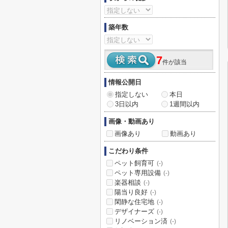
築年数
7
件が該当
情報公開日
指定しない
本日
3日以内
1週間以内
画像・動画あり
画像あり
動画あり
こだわり条件
ペット飼育可
(-)
ペット専用設備
(-)
楽器相談
(-)
陽当り良好
(-)
閑静な住宅地
(-)
デザイナーズ
(-)
リノベーション済
(-)