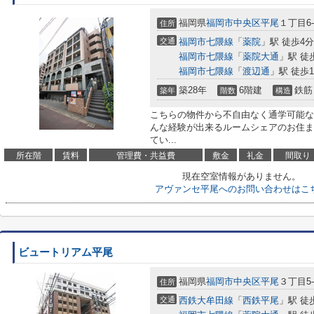
福岡県
福岡市中央区
平尾
１丁目6-
住所
交通
福岡市七隈線
「
薬院
」駅 徒歩4分
福岡市七隈線
「
薬院大通
」駅 徒
福岡市七隈線
「
渡辺通
」駅 徒歩1
築28年
6階建
鉄筋
築年
階数
構造
こちらの物件から不自由なく通学可能な
んな経験が出来るルームシェアのお住ま
てい...
所在階
賃料
管理費・共益費
敷金
礼金
間取り
現在空室情報がありません。
アヴァンセ平尾へのお問い合わせはこ
ビュートリアム平尾
福岡県
福岡市中央区
平尾
３丁目5-
住所
交通
西鉄大牟田線
「
西鉄平尾
」駅 徒