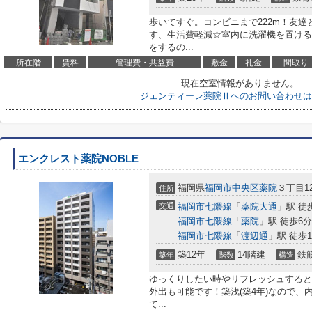
歩いてすぐ。コンビニまで222m！友
す、生活費軽減☆室内に洗濯機を置ける
をするの...
所在階
賃料
管理費・共益費
敷金
礼金
間取り
現在空室情報がありません。
ジェンティーレ薬院Ⅱへのお問い合わせは
エンクレスト薬院NOBLE
福岡県
福岡市中央区
薬院
３丁目12
住所
交通
福岡市七隈線
「
薬院大通
」駅 徒
福岡市七隈線
「
薬院
」駅 徒歩6分
福岡市七隈線
「
渡辺通
」駅 徒歩1
築12年
14階建
鉄
築年
階数
構造
ゆっくりしたい時やリフレッシュすると
外出も可能です！築浅(築4年)なので、
て...