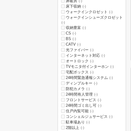
床暖房
(-)
床下収納
(-)
ウォークインクロゼット
(-)
ウォークインシューズクロゼット
(-)
収納豊富
(-)
CS
(-)
BS
(-)
CATV
(-)
光ファイバー
(-)
インターネット対応
(-)
オートロック
(-)
TVモニタ付インターホン
(-)
宅配ボックス
(-)
24時間緊急通報システム
(-)
ディンプルキー
(-)
防犯カメラ
(-)
24時間有人管理
(-)
フロントサービス
(-)
24時間ゴミ出し可
(-)
住戸内覧可能
(-)
コンシェルジュサービス
(-)
駐車場あり
(-)
2階以上
(-)