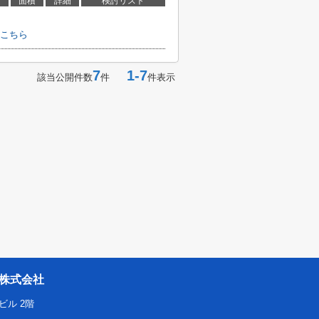
面積
詳細
検討リスト
こちら
7
1-7
該当公開件数
件
件表示
株式会社
ビル 2階