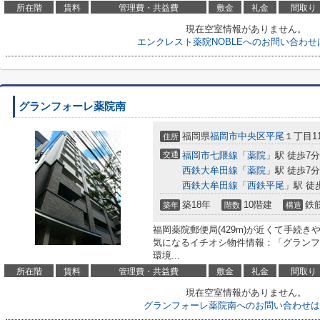
所在階
賃料
管理費・共益費
敷金
礼金
間取り
現在空室情報がありません。
エンクレスト薬院NOBLEへのお問い合わせ
グランフォーレ薬院南
福岡県
福岡市中央区
平尾
１丁目11
住所
交通
福岡市七隈線
「
薬院
」駅 徒歩7分
西鉄大牟田線
「
薬院
」駅 徒歩7分
西鉄大牟田線
「
西鉄平尾
」駅 徒
築18年
10階建
鉄
築年
階数
構造
福岡薬院郵便局(429m)が近くて手続
気になるイチオシ物件情報：「グランフ
環境...
所在階
賃料
管理費・共益費
敷金
礼金
間取り
現在空室情報がありません。
グランフォーレ薬院南へのお問い合わせは