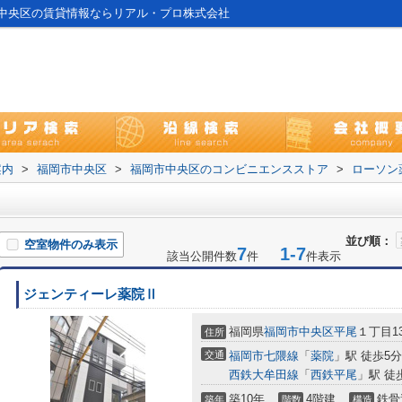
中央区の賃貸情報ならリアル・プロ株式会社
案内
>
福岡市中央区
>
福岡市中央区のコンビニエンスストア
>
ローソン
並び順：
空室物件のみ表示
7
1-7
該当公開件数
件
件表示
ジェンティーレ薬院Ⅱ
福岡県
福岡市中央区
平尾
１丁目13
住所
交通
福岡市七隈線
「
薬院
」駅 徒歩5分
西鉄大牟田線
「
西鉄平尾
」駅 徒
築10年
4階建
鉄骨
築年
階数
構造