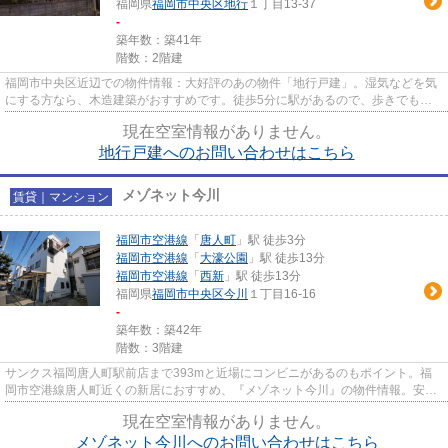
福岡県
福岡市中央区
地行
１丁目13-37
-
築年数：築41年
階数：2階建
福岡市中央区近辺での物件情報：大好評のあの物件「地行戸建」。湿気などを気
にする方なら、木造建築がおすすめです。徒歩5分に駅があるので、歩きでも
楽々とアクセスが出来ます。賃貸...
現在空室情報がありません。
地行戸建へのお問い合わせはこちら
メゾネット今川
賃貸｜マンション
福岡市空港線
「
唐人町
」駅 徒歩3分
福岡市空港線
「
大濠公園
」駅 徒歩13分
福岡市空港線
「
西新
」駅 徒歩13分
福岡県
福岡市中央区
今川
１丁目16-16
-
築年数：築42年
階数：3階建
サンクス福岡唐人町駅前店まで393mと近場にコンビニがあるのもポイント。福
岡市空港線唐人町近くの新居におすすめ、『メゾネット今川』の物件情報。安全
性をお求めなら、SRC構造がベス...
現在空室情報がありません。
メゾネット今川へのお問い合わせはこちら