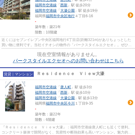
福岡市空港線
「
西新
」駅 徒歩20分
福岡市空港線
「
大濠公園
」駅 徒歩19分
福岡県
福岡市中央区
地行
４丁目6-16
-
築年数：築21年
階数：10階建
近くにはセブンイレブン中央区福岡地行4丁目店(距離321m)がありちょっとした
買い物に便利です。当社イチオシの物件の「パークスタイルエクセオ」。ぜひ一
度ご覧ください。機械式駐車場...
現在空室情報がありません。
パークスタイルエクセオへのお問い合わせはこちら
Ｒｅｓｉｄｅｎｃｅ Ｖｉｅｗ大濠
賃貸｜マンション
福岡市空港線
「
唐人町
」駅 徒歩3分
福岡市空港線
「
西新
」駅 徒歩10分
福岡市空港線
「
大濠公園
」駅 徒歩13分
福岡県
福岡市中央区
今川
１丁目9-35
-
築年数：築22年
階数：6階建
『Ｒｅｓｉｄｅｎｃｅ Ｖｉｅｗ大濠』：福岡市空港線唐人町にも近くて便利。
コンクリート躯体で隙間がなく、気密性や断熱効果も高いマンション。魅力的な