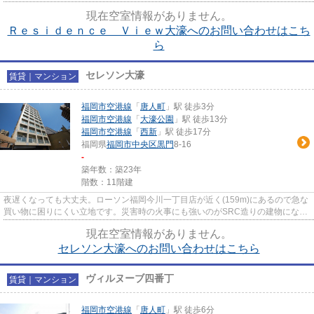
駅近物件となっており、徒歩3...
現在空室情報がありません。
Ｒｅｓｉｄｅｎｃｅ Ｖｉｅｗ大濠へのお問い合わせはこち
ら
セレソン大濠
賃貸｜マンション
福岡市空港線
「
唐人町
」駅 徒歩3分
福岡市空港線
「
大濠公園
」駅 徒歩13分
福岡市空港線
「
西新
」駅 徒歩17分
福岡県
福岡市中央区
黒門
8-16
-
築年数：築23年
階数：11階建
夜遅くなっても大丈夫。ローソン福岡今川一丁目店が近く(159m)にあるので急な
買い物に困りにくい立地です。災害時の火事にも強いのがSRC造りの建物になり
ます。物件から3分歩くだけで...
現在空室情報がありません。
セレソン大濠へのお問い合わせはこちら
ヴィルヌーブ四番丁
賃貸｜マンション
福岡市空港線
「
唐人町
」駅 徒歩6分