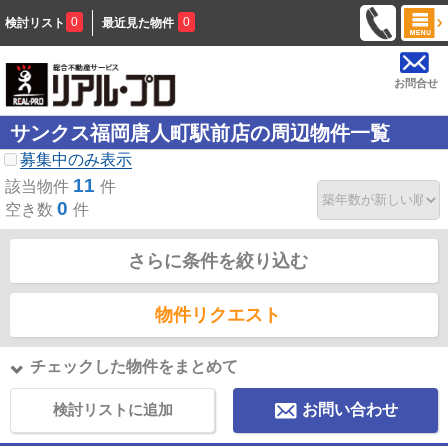
0
0
検討リスト
最近見た物件
お問合せ
サンクス福岡唐人町駅前店の周辺物件一覧
募集中のみ表示
11
該当物件
件
0
空き数
件
さらに条件を絞り込む
物件リクエスト
チェックした物件をまとめて
検討リストに追加
お問い合わせ