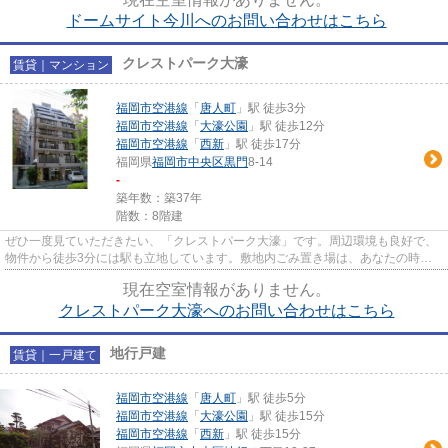
ドームサイト今川へのお問い合わせはこちら
クレストパーク大濠
賃貸｜マンション
福岡市空港線
「
唐人町
」駅 徒歩3分
福岡市空港線
「
大濠公園
」駅 徒歩12分
福岡市空港線
「
西新
」駅 徒歩17分
福岡県
福岡市中央区
黒門
8-14
-
築年数：築37年
階数：8階建
ぜひ一度見ていただきたい、「クレストパーク大濠」です。周辺環境も良好で、
物件から徒歩3分には駅も立地しています。敷地内ごみ置き場は、あなたの時間
を有効に活用させてくれます。...
現在空室情報がありません。
クレストパーク大濠へのお問い合わせはこちら
地行戸建
賃貸｜一戸建て
福岡市空港線
「
唐人町
」駅 徒歩5分
福岡市空港線
「
大濠公園
」駅 徒歩15分
福岡市空港線
「
西新
」駅 徒歩15分