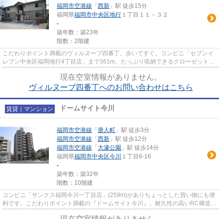
福岡市空港線
「
西新
」駅 徒歩15分
福岡県
福岡市中央区
地行
１丁目１１－３２
-
築年数：築23年
階数：2階建
こだわりポイント満載のヴィルヌーブ四番丁。歩いてすぐ。コンビニ「セブンイ
レブン中央区福岡地行4丁目店」まで361m。たっぷり収納できるクローゼットが
ついた物件です。設備良し・外...
現在空室情報がありません。
ヴィルヌーブ四番丁へのお問い合わせはこちら
ドームサイト今川
賃貸｜マンション
福岡市空港線
「
唐人町
」駅 徒歩3分
福岡市空港線
「
西新
」駅 徒歩12分
福岡市空港線
「
大濠公園
」駅 徒歩14分
福岡県
福岡市中央区
今川
１丁目6-16
-
築年数：築32年
階数：10階建
コンビニ「サンクス福岡今川一丁目店」(259m)がありちょっとした買い物にも便
利です。こだわりポイント満載の『ドームサイト今川』。耐久性の高いRC構造の
住居を当社で是非とも見つけ...
現在空室情報がありません。