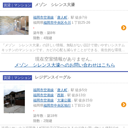
メゾン シレンス大濠
賃貸｜マンション
福岡市空港線
「
唐人町
」駅 徒歩7分
福岡県
福岡市中央区
今川
１丁目25-26
-
築年数：築8年
階数：4階建
『メゾン シレンス大濠』の詳しい情報。無駄がない設計で使いやすいシステム
キッチンのマンションです。カビの心配も減らすことができる、衛生的な環境を
保つ浴室乾燥機付き物件。賃...
現在空室情報がありません。
メゾン シレンス大濠へのお問い合わせはこちら
レジデンスイーグル
賃貸｜マンション
福岡市空港線
「
唐人町
」駅 徒歩5分
福岡市空港線
「
西新
」駅 徒歩13分
福岡市空港線
「
大濠公園
」駅 徒歩15分
福岡県
福岡市中央区
地行
１丁目11-10
-
築年数：築18年
階数：2階建
近場にサンクス福岡唐人町駅前店(375m)があるので急な買い物にも便利です。こ