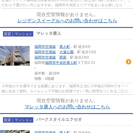
だわりで選びたい方におすすめ。福岡市中央区エリアで住まいをお探しなら「レ
ジデンスイーグル」。高い信...
現在空室情報がありません。
レジデンスイーグルへのお問い合わせはこちら
マレッタ唐人
賃貸｜マンション
福岡市空港線
「
唐人町
」駅 徒歩4分
福岡市空港線
「
大濠公園
」駅 徒歩13分
福岡市空港線
「
西新
」駅 徒歩19分
福岡県
福岡市中央区
唐人町
３丁目2-21
-
築年数：築18年
階数：6階建
小学校が十分通学できる範囲にあります。福岡市立当仁小学校が399mです！一
緒に住めて便利。ルームシェア可能のお部屋です♪一気に料理をつくれる二口コン
ロの付いたお住まいです☆通信...
現在空室情報がありません。
マレッタ唐人へのお問い合わせはこちら
パークスタイルエクセオ
賃貸｜マンション
福岡市空港線
「
唐人町
」駅 徒歩9分