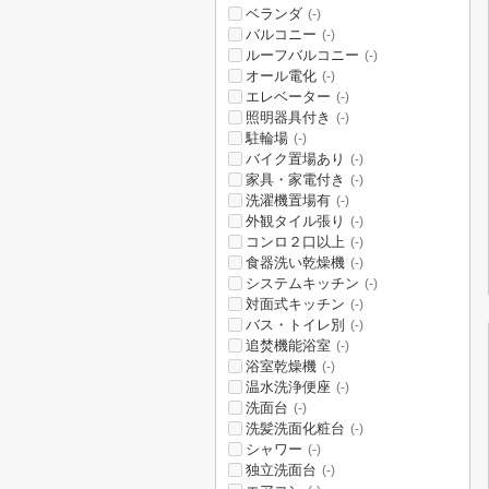
ベランダ
(-)
バルコニー
(-)
ルーフバルコニー
(-)
オール電化
(-)
エレベーター
(-)
照明器具付き
(-)
駐輪場
(-)
バイク置場あり
(-)
家具・家電付き
(-)
洗濯機置場有
(-)
外観タイル張り
(-)
コンロ２口以上
(-)
食器洗い乾燥機
(-)
システムキッチン
(-)
対面式キッチン
(-)
バス・トイレ別
(-)
追焚機能浴室
(-)
浴室乾燥機
(-)
温水洗浄便座
(-)
洗面台
(-)
洗髪洗面化粧台
(-)
シャワー
(-)
独立洗面台
(-)