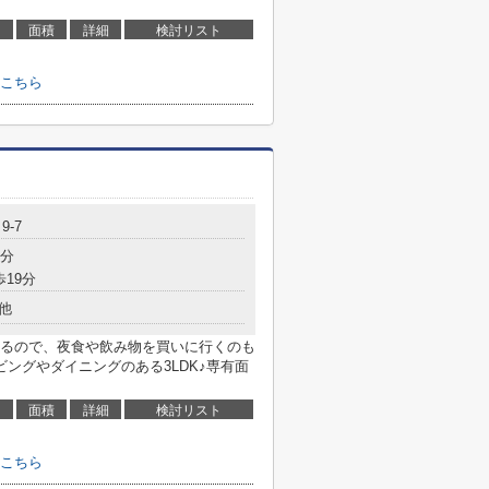
面積
詳細
検討リスト
こちら
9-7
6分
歩19分
他
るので、夜食や飲み物を買いに行くのも
ングやダイニングのある3LDK♪専有面
面積
詳細
検討リスト
こちら