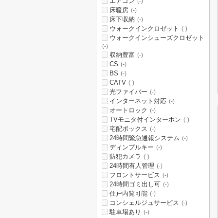
エアコン
(-)
床暖房
(-)
床下収納
(-)
ウォークインクロゼット
(-)
ウォークインシューズクロゼット
(-)
収納豊富
(-)
CS
(-)
BS
(-)
CATV
(-)
光ファイバー
(-)
インターネット対応
(-)
オートロック
(-)
TVモニタ付インターホン
(-)
宅配ボックス
(-)
24時間緊急通報システム
(-)
ディンプルキー
(-)
防犯カメラ
(-)
24時間有人管理
(-)
フロントサービス
(-)
24時間ゴミ出し可
(-)
住戸内覧可能
(-)
コンシェルジュサービス
(-)
駐車場あり
(-)