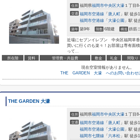
福岡県
福岡市中央区
大濠
１丁目8-
住所
交通
福岡市空港線
「
唐人町
」駅 徒歩1
福岡市空港線
「
大濠公園
」駅 徒
築9年
6階建
鉄筋
築年
階数
構造
近場にセブンイレブン 中央区福岡草香
買いに行くのも楽々！お部屋は専有面積8
って...
所在階
賃料
管理費・共益費
敷金
礼金
間取り
現在空室情報がありません。
THE GARDEN 大濠 へのお問い合わ
THE GARDEN 大濠
福岡県
福岡市中央区
大濠
１丁目8-
住所
交通
福岡市空港線
「
唐人町
」駅 徒歩1
福岡市空港線
「
大濠公園
」駅 徒
福岡市七隈線
「
六本松
」駅 徒歩1