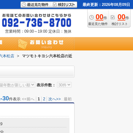
最終更新：2026年08月09日
00
00
件
件
最近見た物件
検討リスト
営業時間：09:00～19:00
定休日：無休
六本松店
>
マツモトキヨシ六本松店の近
表示件数：
30
件表示
<<前へ
1
2
次へ>>
最初
9
6分