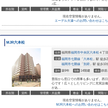
♪広...
所在階
賃料
管理費・共益費
敷金
礼金
間取り
現在空室情報がありません。
エーデル大濠へのお問い合わせはこち
MJR六本松
福岡県
福岡市中央区
六本松
４丁目
住所
交通
福岡市七隈線
「
六本松
」駅 徒歩
福岡市七隈線
「
別府
」駅 徒歩10
築9年
14階建
鉄筋
築年
階数
構造
普段から窓口での用事も多いはず。西日
心です！広々としたリビングに充実設備の
があ...
所在階
賃料
管理費・共益費
敷金
礼金
間取り
現在空室情報がありません。
MJR六本松へのお問い合わせはこち