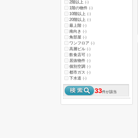
2階以上
(-)
1階の物件
(-)
10階以上
(-)
20階以上
(-)
最上階
(-)
南向き
(-)
角部屋
(-)
ワンフロア
(-)
高層ビル
(-)
飲食店可
(-)
居抜物件
(-)
個別空調
(-)
都市ガス
(-)
下水道
(-)
33
件が該当