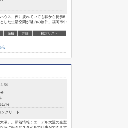
ハウス。夜に疲れていても駅から徒歩6
とした生活空間が魅力の物件。福岡市中
面積
詳細
検討リスト
ちら
-34
7分
分
歩17分
コンクリート
大濠」。新着情報：エーデル大濠の空室
な時に好きなスタイルで仕事ができます