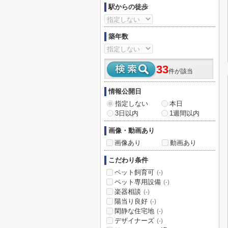
駅からの徒歩
築年数
33
件が該当
情報公開日
指定しない
本日
3日以内
1週間以内
画像・動画あり
画像あり
動画あり
こだわり条件
ペット飼育可
(-)
ペット専用設備
(-)
楽器相談
(-)
陽当り良好
(-)
閑静な住宅地
(-)
デザイナーズ
(-)