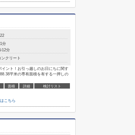
22
1分
歩12分
コンクリート
もポイント！お引っ越しのお日にちに関す
8.38平米の専有面積を有する一押しの
面積
詳細
検討リスト
はこちら