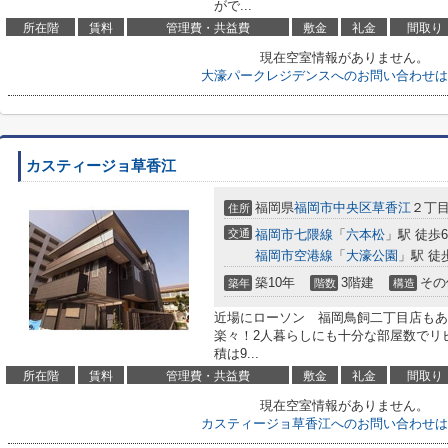
がで...
所在階
賃料
管理費・共益費
敷金
礼金
間取り
現在空室情報がありません。
大濠パークレジデンスへのお問い合わせは
カスティージョ草香江
福岡県
福岡市中央区
草香江
２丁目
住所
交通
福岡市七隈線
「
六本松
」駅 徒歩
福岡市空港線
「
大濠公園
」駅 徒
築10年
3階建
その
築年
階数
構造
近場にローソン 福岡鳥飼二丁目店もあ
楽々！2人暮らしにも十分な部屋数でリビ
積は9...
所在階
賃料
管理費・共益費
敷金
礼金
間取り
現在空室情報がありません。
カスティージョ草香江へのお問い合わせは