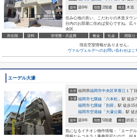
築9年
2階建
木造
築年
階数
構造
住み心地の良い、こだわりの木造タウン
分内のお部屋に住めば安心ですね。広々
央区...
所在階
賃料
管理費・共益費
敷金
礼金
間取り
現在空室情報がありません。
ヴァルヴェルデへのお問い合わせはこ
エーデル大濠
福岡県
福岡市中央区
草香江
１丁目4
住所
交通
福岡市七隈線
「
六本松
」駅 徒歩
福岡市七隈線
「
別府
」駅 徒歩15
福岡市空港線
「
大濠公園
」駅 徒
築9年
5階建
鉄筋
築年
階数
構造
気になるイチオシ物件情報：「エーデル
情報ならコチラ！事務所可なので、好き