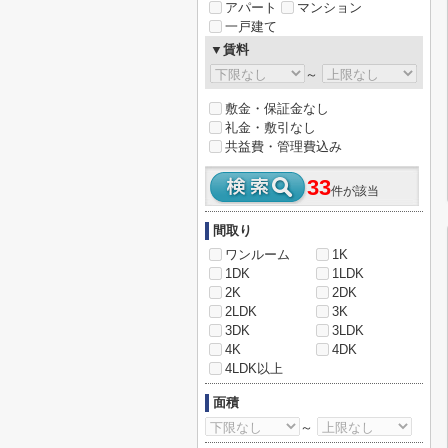
アパート
マンション
一戸建て
▼賃料
～
敷金・保証金なし
礼金・敷引なし
共益費・管理費込み
33
件が該当
間取り
ワンルーム
1K
1DK
1LDK
2K
2DK
2LDK
3K
3DK
3LDK
4K
4DK
4LDK以上
面積
～