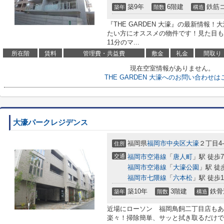
築9年
6階建
鉄筋
築年
階数
構造
『THE GARDEN 大濠』の最新情報
たい方にオススメの物件です！見た目も
11分のマ...
所在階
賃料
管理費・共益費
敷金
礼金
間取り
現在空室情報がありません。
THE GARDEN 大濠へのお問い合わせは
大濠パークレジデンス
福岡県
福岡市中央区
大濠
２丁目4-
住所
交通
福岡市空港線
「
唐人町
」駅 徒歩
福岡市空港線
「
大濠公園
」駅 徒
福岡市七隈線
「
六本松
」駅 徒歩1
築10年
3階建
鉄骨
築年
階数
構造
近場にローソン 福岡鳥飼二丁目店もあ
楽々！掃除簡単、サッと拭き取るだけで