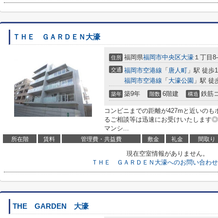
ＴＨＥ ＧＡＲＤＥＮ大濠
福岡県
福岡市中央区
大濠
１丁目8-
住所
交通
福岡市空港線
「
唐人町
」駅 徒歩1
福岡市空港線
「
大濠公園
」駅 徒
築9年
6階建
鉄筋
築年
階数
構造
コンビニまでの距離が427mと近いの
るご相談等は迅速にお受けいたします◎8
マンシ...
所在階
賃料
管理費・共益費
敷金
礼金
間取り
現在空室情報がありません。
ＴＨＥ ＧＡＲＤＥＮ大濠へのお問い合わせ
THE GARDEN 大濠