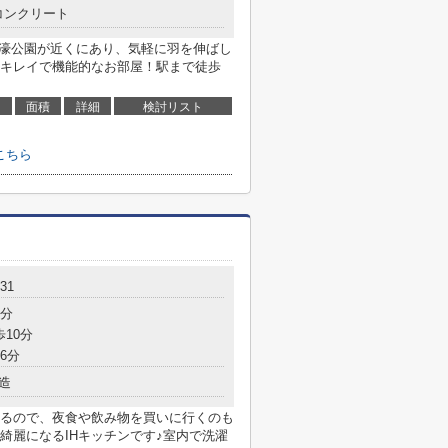
コンクリート
！大濠公園が近くにあり、気軽に羽を伸ばし
キレイで機能的なお部屋！駅まで徒歩
面積
詳細
検討リスト
こちら
31
7分
歩10分
6分
造
るので、夜食や飲み物を買いに行くのも
綺麗になるIHキッチンです♪室内で洗濯