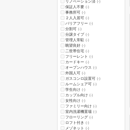
リノベーション済
(-)
保証人不要
(-)
事務所可
(-)
２人入居可
(-)
バリアフリー
(-)
分割可
(-)
分譲タイプ
(-)
管理人常駐
(-)
眺望良好
(-)
二世帯住宅
(-)
フリーレント
(-)
カードキー
(-)
オープンハウス
(-)
外国人可
(-)
ガスコンロ設置可
(-)
ルームシェア可
(-)
学生向け
(-)
カップル向け
(-)
女性向け
(-)
ファミリー向け
(-)
室内洗濯機置場
(-)
フローリング
(-)
ロフト付き
(-)
メゾネット
(-)