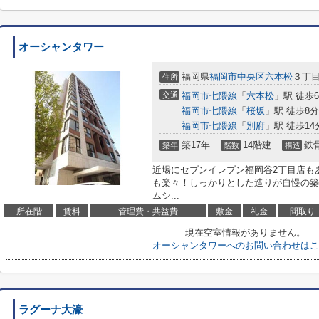
オーシャンタワー
福岡県
福岡市中央区
六本松
３丁目1
住所
交通
福岡市七隈線
「
六本松
」駅 徒歩
福岡市七隈線
「
桜坂
」駅 徒歩8分
福岡市七隈線
「
別府
」駅 徒歩14
築17年
14階建
鉄
築年
階数
構造
近場にセブンイレブン福岡谷2丁目店も
も楽々！しっかりとした造りが自慢の築
ムシ...
所在階
賃料
管理費・共益費
敷金
礼金
間取り
現在空室情報がありません。
オーシャンタワーへのお問い合わせはこ
ラグーナ大濠