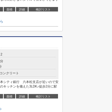
面積
詳細
検討リスト
ら
2
2分
分
コンクリート
本シティ銀行 六本松支店が近いので安
キッチンを備えた3LDK♪徒歩2分に駅
面積
詳細
検討リスト
ら