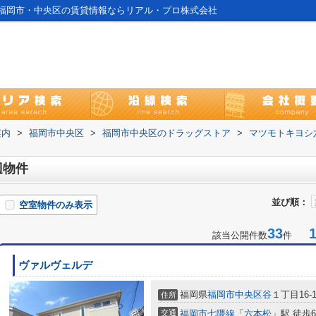
福岡市・中央区の賃貸情報ならリアル・プロ株式会社
案内
>
福岡市中央区
>
福岡市中央区のドラッグストア
>
マツモトキヨシ
辺物件
並び順：
空室物件のみ表示
33
1-
該当公開件数
件
ヴァルヴェルデ
福岡県
福岡市中央区
谷
１丁目16-1
住所
交通
福岡市七隈線
「
六本松
」駅 徒歩