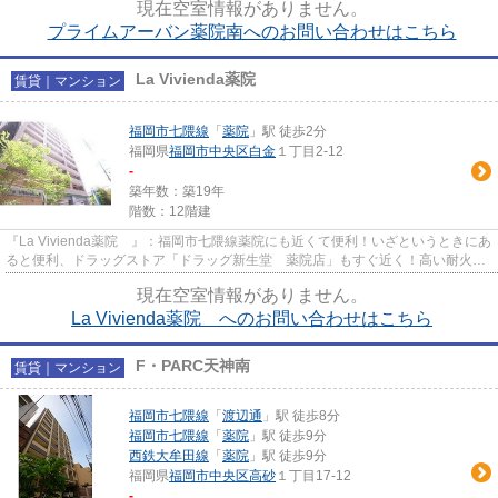
現在空室情報がありません。
プライムアーバン薬院南へのお問い合わせはこちら
La Vivienda薬院
賃貸｜マンション
福岡市七隈線
「
薬院
」駅 徒歩2分
福岡県
福岡市中央区
白金
１丁目2-12
-
築年数：築19年
階数：12階建
『La Vivienda薬院 』：福岡市七隈線薬院にも近くて便利！いざというときにあ
ると便利、ドラッグストア「ドラッグ新生堂 薬院店」もすぐ近く！高い耐火性
と十分な耐震性を兼ね備えた...
現在空室情報がありません。
La Vivienda薬院 へのお問い合わせはこちら
F・PARC天神南
賃貸｜マンション
福岡市七隈線
「
渡辺通
」駅 徒歩8分
福岡市七隈線
「
薬院
」駅 徒歩9分
西鉄大牟田線
「
薬院
」駅 徒歩9分
福岡県
福岡市中央区
高砂
１丁目17-12
-