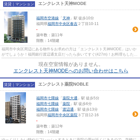
エンクレスト天神MODE
賃貸｜マンション
福岡市空港線
「
天神
」駅 徒歩10分
福岡県
福岡市中央区
春吉
２丁目10-11
-
築年数：築11年
階数：14階建
福岡市中央区周辺にある物件をお求めの方は「エンクレスト天神MODE」はいか
がでしょうか！福岡銀行渡辺通支店だったら歩いてすぐ(427m)！お料理もしたい
女性は、2Kはいかがでしょうか...
現在空室情報がありません。
エンクレスト天神MODEへのお問い合わせはこちら
エンクレスト薬院NOBLE
賃貸｜マンション
福岡市七隈線
「
薬院大通
」駅 徒歩5分
福岡市七隈線
「
薬院
」駅 徒歩6分
福岡市七隈線
「
渡辺通
」駅 徒歩13分
福岡県
福岡市中央区
薬院
３丁目12-16
-
築年数：築12年
階数：14階建
ゆっくりしたい時やリフレッシュするときに薬院公園が近くにあるので、気軽に