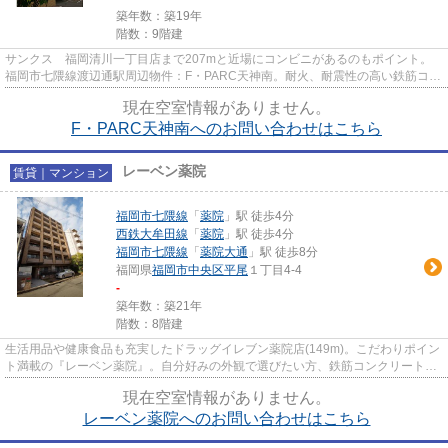
築年数：築19年
階数：9階建
サンクス 福岡清川一丁目店まで207mと近場にコンビニがあるのもポイント。
福岡市七隈線渡辺通駅周辺物件：F・PARC天神南。耐火、耐震性の高い鉄筋コン
クリートの建物。朝に慌てること...
現在空室情報がありません。
F・PARC天神南へのお問い合わせはこちら
レーベン薬院
賃貸｜マンション
福岡市七隈線
「
薬院
」駅 徒歩4分
西鉄大牟田線
「
薬院
」駅 徒歩4分
福岡市七隈線
「
薬院大通
」駅 徒歩8分
福岡県
福岡市中央区
平尾
１丁目4-4
-
築年数：築21年
階数：8階建
生活用品や健康食品も充実したドラッグイレブン薬院店(149m)。こだわりポイン
ト満載の『レーベン薬院』。自分好みの外観で選びたい方、鉄筋コンクリート構
造がベストです。駅まで歩い...
現在空室情報がありません。
レーベン薬院へのお問い合わせはこちら