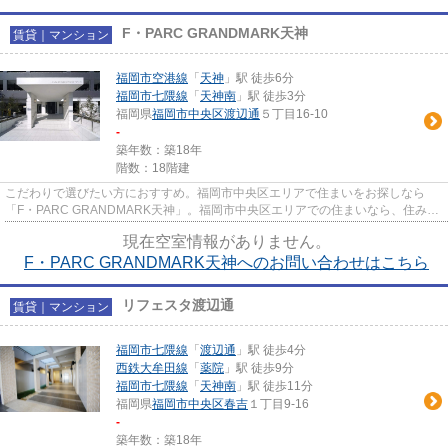
F・PARC GRANDMARK天神
賃貸｜マンション
福岡市空港線
「
天神
」駅 徒歩6分
福岡市七隈線
「
天神南
」駅 徒歩3分
福岡県
福岡市中央区
渡辺通
５丁目16-10
-
築年数：築18年
階数：18階建
こだわりで選びたい方におすすめ。福岡市中央区エリアで住まいをお探しなら
「F・PARC GRANDMARK天神」。福岡市中央区エリアでの住まいなら、住み心
地も快適な「F・PARC GRANDMARK天神...
現在空室情報がありません。
F・PARC GRANDMARK天神へのお問い合わせはこちら
リフェスタ渡辺通
賃貸｜マンション
福岡市七隈線
「
渡辺通
」駅 徒歩4分
西鉄大牟田線
「
薬院
」駅 徒歩9分
福岡市七隈線
「
天神南
」駅 徒歩11分
福岡県
福岡市中央区
春吉
１丁目9-16
-
築年数：築18年