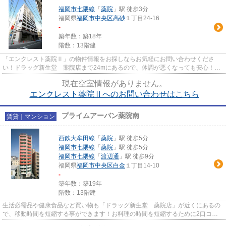
福岡市七隈線
「
薬院
」駅 徒歩3分
福岡県
福岡市中央区
高砂
１丁目24-16
-
築年数：築18年
階数：13階建
「エンクレスト薬院Ⅱ」の物件情報をお探しならお気軽にお問い合わせくださ
い！ドラッグ新生堂 薬院店まで24mにあるので、体調が悪くなっても安心！間
取りが2Kのお住まいです。キッチ...
現在空室情報がありません。
エンクレスト薬院Ⅱへのお問い合わせはこちら
プライムアーバン薬院南
賃貸｜マンション
西鉄大牟田線
「
薬院
」駅 徒歩5分
福岡市七隈線
「
薬院
」駅 徒歩5分
福岡市七隈線
「
渡辺通
」駅 徒歩9分
福岡県
福岡市中央区
白金
１丁目14-10
-
築年数：築19年
階数：13階建
生活必需品や健康食品など買い物も「ドラッグ新生堂 薬院店」が近くにあるの
で、移動時間を短縮する事ができます！お料理の時間を短縮するために2口コン
ロのお部屋はいかがでしょうか...