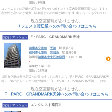
階数：9階建
コンビニまでの距離が273mと近いのもポイント！室内洗濯機置場もあります！
利便性が高いのが魅力。駐車場までの距離が0mです♪駐車スペースも空いている
ので、車をお持ちの方は検討して...
現在空室情報がありません。
リフェスタ渡辺通へのお問い合わせはこちら
F・PARC GRANDMARK天神
賃貸｜マンション
福岡市空港線
「
天神
」駅 徒歩5分
福岡市七隈線
「
渡辺通
」駅 徒歩6分
福岡県
福岡市中央区
渡辺通
５丁目16-10
-
築年数：築18年
階数：17階建
福岡市空港線天神周辺への引っ越しをお考えなら「F・PARC GRANDMARK天
神」。気になるイチオシ物件情報：「F・PARC GRANDMARK天神」。お引っ
越しに最適なタイミングはお気軽にご相談...
現在空室情報がありません。
F・PARC GRANDMARK天神へのお問い合わせはこちら
エンクレスト薬院Ⅱ
賃貸｜マンション