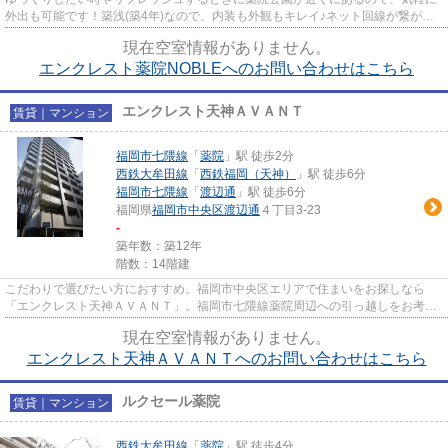
外出も可能です！築浅(築4年)なので、内装も外観もキレイ♪ネット回線が繋がっ
ているので調べものがしやす...
現在空室情報がありません。
エンクレスト薬院NOBLEへのお問い合わせはこちら
エンクレスト天神ＡＶＡＮＴ
賃貸｜マンション
福岡市七隈線
「
薬院
」駅 徒歩2分
西鉄大牟田線
「
西鉄福岡（天神）
」駅 徒歩6分
福岡市七隈線
「
渡辺通
」駅 徒歩6分
福岡県
福岡市中央区
渡辺通
４丁目3-23
-
築年数：築12年
階数：14階建
こだわりで選びたい方におすすめ。福岡市中央区エリアで住まいをお探しなら
「エンクレスト天神ＡＶＡＮＴ」。福岡市七隈線薬院周辺への引っ越しをお考え
なら「エンクレスト天神ＡＶＡ...
現在空室情報がありません。
エンクレスト天神ＡＶＡＮＴへのお問い合わせはこちら
ルクセール薬院
賃貸｜マンション
西鉄大牟田線
「
薬院
」駅 徒歩4分