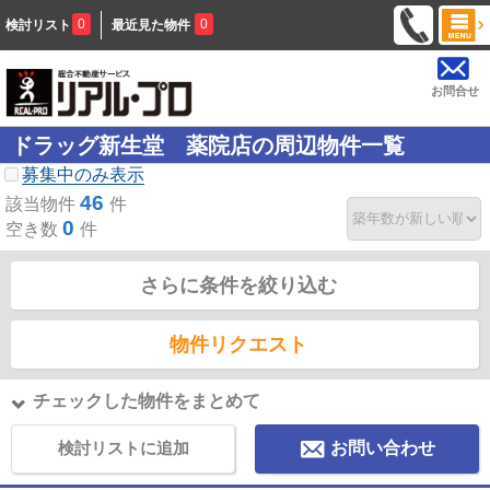
0
0
検討リスト
最近見た物件
お問合せ
ドラッグ新生堂 薬院店の周辺物件一覧
募集中のみ表示
46
該当物件
件
0
空き数
件
さらに条件を絞り込む
物件リクエスト
チェックした物件をまとめて
検討リストに追加
お問い合わせ