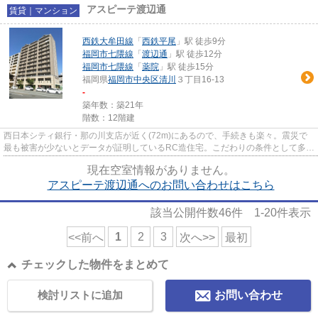
アスピーテ渡辺通
賃貸｜マンション
西鉄大牟田線
「
西鉄平尾
」駅 徒歩9分
福岡市七隈線
「
渡辺通
」駅 徒歩12分
福岡市七隈線
「
薬院
」駅 徒歩15分
福岡県
福岡市中央区
清川
３丁目16-13
-
築年数：築21年
階数：12階建
西日本シティ銀行・那の川支店が近く(72m)にあるので、手続きも楽々。震災で
最も被害が少ないとデータが証明しているRC造住宅。こだわりの条件として多
い、徒歩9分に駅のある物件です...
現在空室情報がありません。
アスピーテ渡辺通へのお問い合わせはこちら
該当公開件数
46
件
1-20
件表示
1
2
3
<<前へ
次へ>>
最初
チェックした物件をまとめて
検討リストに追加
お問い合わせ