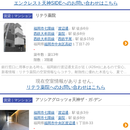
エンクレスト天神SIDEへのお問い合わせはこちら
リテラ薬院
賃貸｜マンション
福岡市七隈線
「
渡辺通
」駅 徒歩6分
西鉄大牟田線
「
薬院
」駅 徒歩8分
西鉄大牟田線
「
西鉄平尾
」駅 徒歩15分
福岡県
福岡市中央区
高砂
１丁目7-20
-
築年数：築13年
階数：3階建
銀行窓口に用事がある時も、福岡銀行渡辺通支店が近く(426m)にあるので安心。
新着情報：リテラ薬院の空室情報ならコチラ。耐熱性に優れた木造なら、夏でも
快適に過ごせますね。住みよ...
現在空室情報がありません。
リテラ薬院へのお問い合わせはこちら
アソシアグロッツォ天神ザ・ガ-デン
賃貸｜マンション
福岡市七隈線
「
渡辺通
」駅 徒歩3分
福岡市七隈線
「
薬院
」駅 徒歩9分
福岡県
福岡市中央区
渡辺通
１丁目8-33
-