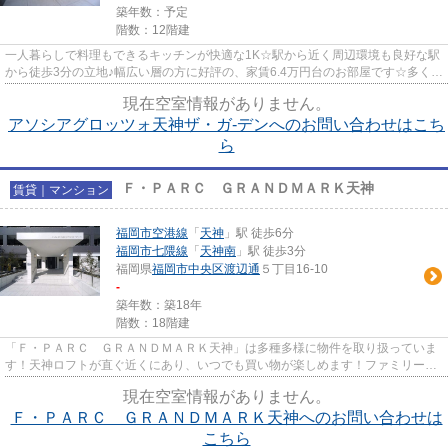
築年数：予定
階数：12階建
一人暮らしで料理もできるキッチンが快適な1K☆駅から近く周辺環境も良好な駅
から徒歩3分の立地♪幅広い層の方に好評の、家賃6.4万円台のお部屋です☆多くの
方に愛される、よく整備された...
現在空室情報がありません。
アソシアグロッツォ天神ザ・ガ-デンへのお問い合わせはこち
ら
Ｆ・ＰＡＲＣ ＧＲＡＮＤＭＡＲＫ天神
賃貸｜マンション
福岡市空港線
「
天神
」駅 徒歩6分
福岡市七隈線
「
天神南
」駅 徒歩3分
福岡県
福岡市中央区
渡辺通
５丁目16-10
-
築年数：築18年
階数：18階建
「Ｆ・ＰＡＲＣ ＧＲＡＮＤＭＡＲＫ天神」は多種多様に物件を取り扱っていま
す！天神ロフトが直ぐ近くにあり、いつでも買い物が楽しめます！ファミリーか
らのニーズが高い2LDKになっ...
現在空室情報がありません。
Ｆ・ＰＡＲＣ ＧＲＡＮＤＭＡＲＫ天神へのお問い合わせは
こちら