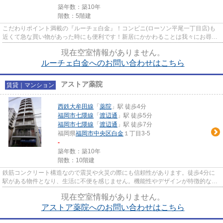
築年数：築10年
階数：5階建
こだわりポイント満載の『ルーチェ白金』！コンビニ(ローソン平尾一丁目店)も
近くて急な買い物があった時にも便利です！新居にかかわることは我々にお尋ね
ください。入居日などからお...
現在空室情報がありません。
ルーチェ白金へのお問い合わせはこちら
アストア薬院
賃貸｜マンション
西鉄大牟田線
「
薬院
」駅 徒歩4分
福岡市七隈線
「
渡辺通
」駅 徒歩5分
福岡市七隈線
「
渡辺通
」駅 徒歩7分
福岡県
福岡市中央区
白金
１丁目3-5
-
築年数：築10年
階数：10階建
鉄筋コンクリート構造なので震災や火災の際にも信頼性があります。徒歩4分に
駅がある物件となり、生活に不便を感じません。機能性やデザインが特徴的なお
部屋。交通面を重視した住まい...
現在空室情報がありません。
アストア薬院へのお問い合わせはこちら