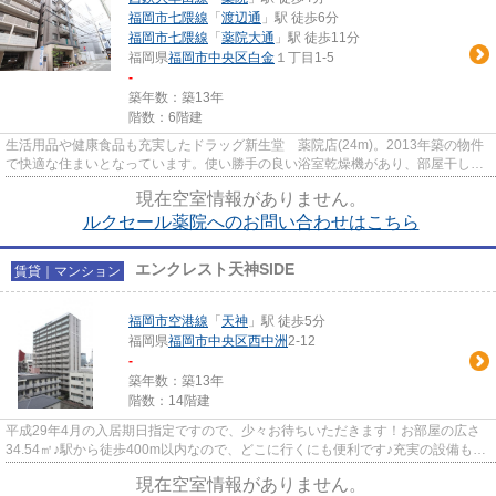
福岡市七隈線
「
渡辺通
」駅 徒歩6分
福岡市七隈線
「
薬院大通
」駅 徒歩11分
福岡県
福岡市中央区
白金
１丁目1-5
-
築年数：築13年
階数：6階建
生活用品や健康食品も充実したドラッグ新生堂 薬院店(24m)。2013年築の物件
で快適な住まいとなっています。使い勝手の良い浴室乾燥機があり、部屋干しを
せずに室内を広く保てます。ニ...
現在空室情報がありません。
ルクセール薬院へのお問い合わせはこちら
エンクレスト天神SIDE
賃貸｜マンション
福岡市空港線
「
天神
」駅 徒歩5分
福岡県
福岡市中央区
西中洲
2-12
-
築年数：築13年
階数：14階建
平成29年4月の入居期日指定ですので、少々お待ちいただきます！お部屋の広さ
34.54㎡♪駅から徒歩400m以内なので、どこに行くにも便利です♪充実の設備もあ
りながら、家賃は8.2万円です☆...
現在空室情報がありません。