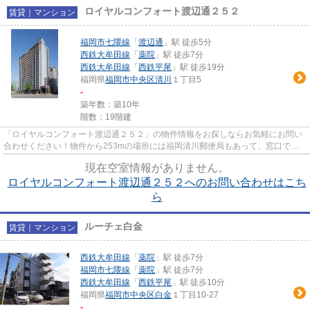
ロイヤルコンフォート渡辺通２５２
賃貸｜マンション
福岡市七隈線
「
渡辺通
」駅 徒歩5分
西鉄大牟田線
「
薬院
」駅 徒歩7分
西鉄大牟田線
「
西鉄平尾
」駅 徒歩19分
福岡県
福岡市中央区
清川
１丁目5
-
築年数：築10年
階数：19階建
「ロイヤルコンフォート渡辺通２５２」の物件情報をお探しならお気軽にお問い
合わせください！物件から253mの場所には福岡清川郵便局もあって、窓口での
手続きも楽々！キッチンにはコ...
現在空室情報がありません。
ロイヤルコンフォート渡辺通２５２へのお問い合わせはこち
ら
ルーチェ白金
賃貸｜マンション
西鉄大牟田線
「
薬院
」駅 徒歩7分
福岡市七隈線
「
薬院
」駅 徒歩7分
西鉄大牟田線
「
西鉄平尾
」駅 徒歩10分
福岡県
福岡市中央区
白金
１丁目10-27
-