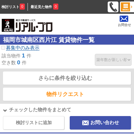
0
0
検討リスト
最近見た物件
お問合せ
福岡市城南区西片江 賃貸物件一覧
募集中のみ表示
1
該当物件
件
0
空き数
件
さらに条件を絞り込む
物件リクエスト
チェックした物件をまとめて
検討リストに追加
お問い合わせ