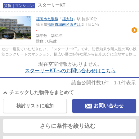
スターリーKT
賃貸｜マンション
福岡市七隈線
「
福大前
」駅 徒歩10分
福岡県
福岡市城南区
西片江
２丁目17-8
-
築年数：築31年
階数：6階建
ぜひ一度見ていただきたい、「スターリーKT」です。防音効果や耐火性の高い鉄
筋コンクリートのマンション。幅広い層に好評な駅から徒歩10分に立地する物件
となります。防犯対策の行き...
現在空室情報がありません。
スターリーKTへのお問い合わせはこちら
該当公開件数
1
件
1-1
件表示
チェックした物件をまとめて
検討リストに追加
お問い合わせ
さらに条件を絞り込む