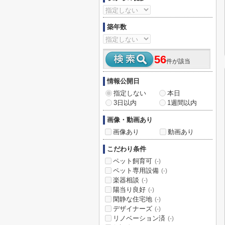
築年数
56
件が該当
情報公開日
指定しない
本日
3日以内
1週間以内
画像・動画あり
画像あり
動画あり
こだわり条件
ペット飼育可
(-)
ペット専用設備
(-)
楽器相談
(-)
陽当り良好
(-)
閑静な住宅地
(-)
デザイナーズ
(-)
リノベーション済
(-)