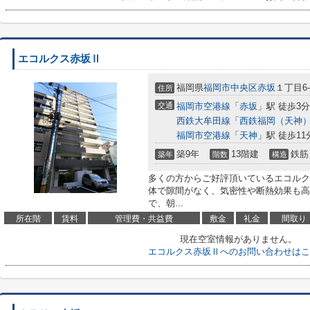
エコルクス赤坂Ⅱ
福岡県
福岡市中央区
赤坂
１丁目6-
住所
交通
福岡市空港線
「
赤坂
」駅 徒歩3分
西鉄大牟田線
「
西鉄福岡（天神
福岡市空港線
「
天神
」駅 徒歩11
築9年
13階建
鉄筋
築年
階数
構造
多くの方からご好評頂いているエコルク
体で隙間がなく、気密性や断熱効果も高
で、朝...
所在階
賃料
管理費・共益費
敷金
礼金
間取り
現在空室情報がありません。
エコルクス赤坂Ⅱへのお問い合わせはこ