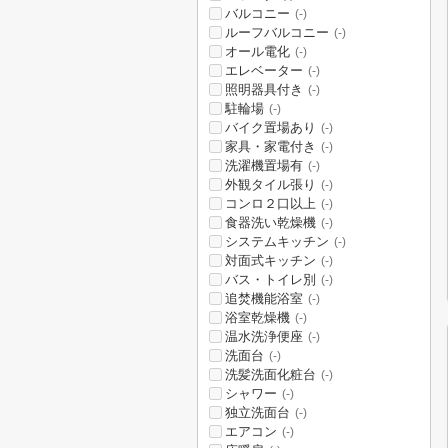
バルコニー
(-)
ルーフバルコニー
(-)
オール電化
(-)
エレベーター
(-)
照明器具付き
(-)
駐輪場
(-)
バイク置場あり
(-)
家具・家電付き
(-)
洗濯機置場有
(-)
外観タイル張り
(-)
コンロ２口以上
(-)
食器洗い乾燥機
(-)
システムキッチン
(-)
対面式キッチン
(-)
バス・トイレ別
(-)
追焚機能浴室
(-)
浴室乾燥機
(-)
温水洗浄便座
(-)
洗面台
(-)
洗髪洗面化粧台
(-)
シャワー
(-)
独立洗面台
(-)
エアコン
(-)