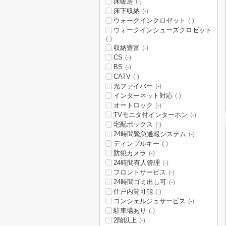
床暖房
(-)
床下収納
(-)
ウォークインクロゼット
(-)
ウォークインシューズクロゼット
(-)
収納豊富
(-)
CS
(-)
BS
(-)
CATV
(-)
光ファイバー
(-)
インターネット対応
(-)
オートロック
(-)
TVモニタ付インターホン
(-)
宅配ボックス
(-)
24時間緊急通報システム
(-)
ディンプルキー
(-)
防犯カメラ
(-)
24時間有人管理
(-)
フロントサービス
(-)
24時間ゴミ出し可
(-)
住戸内覧可能
(-)
コンシェルジュサービス
(-)
駐車場あり
(-)
2階以上
(-)