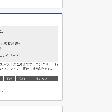
10
）
」駅 徒歩10分
分
コンクリート
ス赤坂Ⅱのご紹介です。コンクリート躯
いマンション。駅から徒歩3分ですの
面積
詳細
検討リスト
ちら