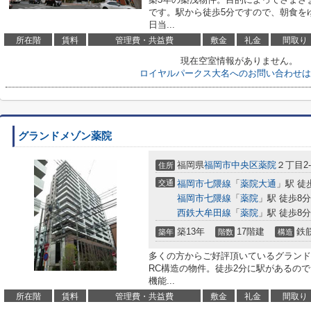
です。駅から徒歩5分ですので、朝食を
日当...
所在階
賃料
管理費・共益費
敷金
礼金
間取り
現在空室情報がありません。
ロイヤルパークス大名へのお問い合わせは
グランドメゾン薬院
福岡県
福岡市中央区
薬院
２丁目2-
住所
交通
福岡市七隈線
「
薬院大通
」駅 徒
福岡市七隈線
「
薬院
」駅 徒歩8分
西鉄大牟田線
「
薬院
」駅 徒歩8分
築13年
17階建
鉄
築年
階数
構造
多くの方からご好評頂いているグランド
RC構造の物件。徒歩2分に駅があるの
機能...
所在階
賃料
管理費・共益費
敷金
礼金
間取り