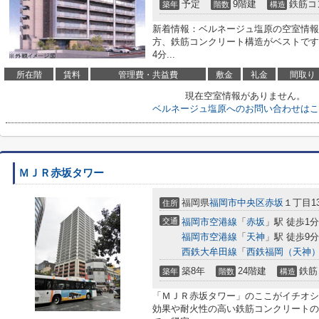
予定
9階建
鉄筋コ
築年
階数
構造
新着情報：ベルネージュ塩原の空室情報
方、鉄筋コンクリート構造がベストです
4分...
所在階
賃料
管理費・共益費
敷金
礼金
間取り
現在空室情報がありません。
ベルネージュ塩原へのお問い合わせはこ
ＭＪＲ赤坂タワー
福岡県
福岡市中央区
赤坂
１丁目13
住所
交通
福岡市空港線
「
赤坂
」駅 徒歩1分
福岡市空港線
「
天神
」駅 徒歩9分
西鉄大牟田線
「
西鉄福岡（天神
築8年
24階建
鉄筋
築年
階数
構造
「ＭＪＲ赤坂タワー」のここがイチオシ
効果や耐火性の高い鉄筋コンクリートの