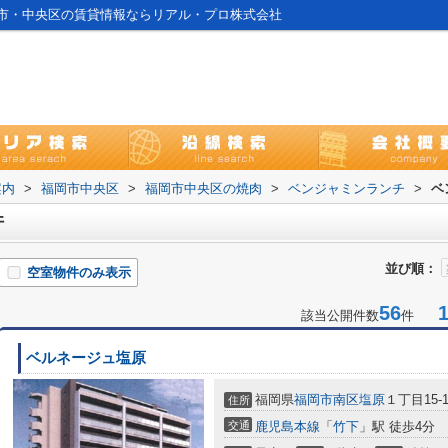
市・中央区の賃貸情報ならリアル・プロ株式会社
案内
>
福岡市中央区
>
福岡市中央区の焼肉
>
ベンジャミンランチ
>
ベ
件
並び順：
空室物件のみ表示
56
1-
該当公開件数
件
ベルネージュ塩原
福岡県
福岡市南区
塩原
１丁目15-
住所
交通
鹿児島本線
「
竹下
」駅 徒歩4分