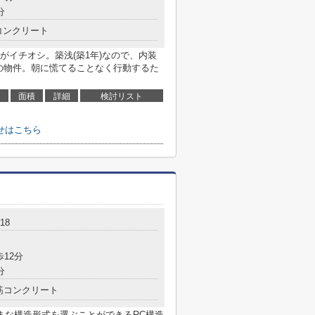
分
コンクリート
がイチオシ。築浅(築1年)なので、内装
の物件。朝に慌てることなく行動するた
面積
詳細
検討リスト
せはこちら
18
歩12分
分
筋コンクリート
まな構造形式を選ぶことができるRC構造