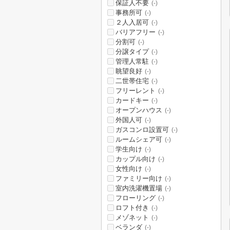
保証人不要
(-)
事務所可
(-)
２人入居可
(-)
バリアフリー
(-)
分割可
(-)
分譲タイプ
(-)
管理人常駐
(-)
眺望良好
(-)
二世帯住宅
(-)
フリーレント
(-)
カードキー
(-)
オープンハウス
(-)
外国人可
(-)
ガスコンロ設置可
(-)
ルームシェア可
(-)
学生向け
(-)
カップル向け
(-)
女性向け
(-)
ファミリー向け
(-)
室内洗濯機置場
(-)
フローリング
(-)
ロフト付き
(-)
メゾネット
(-)
ベランダ
(-)