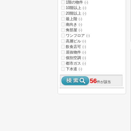
1階の物件
(-)
10階以上
(-)
20階以上
(-)
最上階
(-)
南向き
(-)
角部屋
(-)
ワンフロア
(-)
高層ビル
(-)
飲食店可
(-)
居抜物件
(-)
個別空調
(-)
都市ガス
(-)
下水道
(-)
56
件が該当