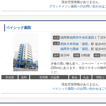
現在空室情報がありません。
グランドメゾン薬院へのお問い合わせは
ベイシック薬院
福岡県
福岡市中央区
薬院
１丁目9-
住所
交通
西鉄大牟田線
「
薬院
」駅 徒歩4分
福岡市七隈線
「
薬院
」駅 徒歩4分
築15年
10階建
鉄
築年
階数
構造
夕食の買い物も楽々。スーパー「イーマ
(205m)にあります。当社イチオシの
くだ...
所在階
賃料
管理費・共益費
敷金
礼金
間取り
現在空室情報がありません。
ベイシック薬院へのお問い合わせはこ