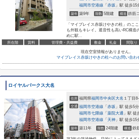
福岡市空港線
「
赤坂
」駅 徒歩15
築9年
5階建
鉄筋
築年
階数
構造
「マイプレイス赤坂けやきの杜」のここ
も外観もキレイ。遮音性も高いRC構造
めに駅...
所在階
賃料
管理費・共益費
敷金
礼金
間取り
現在空室情報がありません。
マイプレイス赤坂けやきの杜へのお問い合わ
ロイヤルパークス大名
福岡県
福岡市中央区
大名
１丁目8-
住所
交通
福岡市空港線
「
赤坂
」駅 徒歩5分
福岡市七隈線
「
薬院大通
」駅 徒
福岡市空港線
「
天神
」駅 徒歩15
築11年
24階建
鉄
築年
階数
構造
築3年の築浅物件。目的によってさまざ