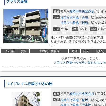
クラリス赤坂
福岡県
福岡市中央区
赤坂
２丁目5-
住所
交通
福岡市空港線
「
赤坂
」駅 徒歩9分
福岡市七隈線
「
桜坂
」駅 徒歩13
築9年
3階建
鉄筋
築年
階数
構造
通いやすい距離に学校法人筑紫女学園 筑
りますので、進学や転校をお考えの方に
い、...
所在階
賃料
管理費・共益費
敷金
礼金
間取り
現在空室情報がありません。
クラリス赤坂へのお問い合わせはこち
マイプレイス赤坂けやきの杜
福岡県
福岡市中央区
赤坂
３丁目6-
住所
交通
福岡市七隈線
「
桜坂
」駅 徒歩9分
福岡市七隈線
「
六本松
」駅 徒歩1