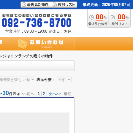
最終更新：2026年08月07日
00
00
件
件
最近見た物件
検討リスト
営業時間：09:00～19:00
定休日：無休
ンジャミンランチの近くの物件
表示件数：
30
件表示
<<前へ
1
2
次へ>>
最初
1