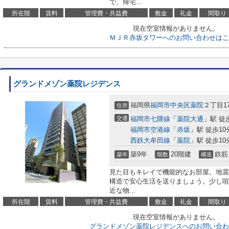
で、帰宅...
所在階
賃料
管理費・共益費
敷金
礼金
間取り
現在空室情報がありません。
ＭＪＲ赤坂タワーへのお問い合わせはこ
グランドメゾン薬院レジデンス
福岡県
福岡市中央区
薬院
２丁目17
住所
交通
福岡市七隈線
「
薬院大通
」駅 徒
福岡市空港線
「
赤坂
」駅 徒歩10
西鉄大牟田線
「
薬院
」駅 徒歩10
築9年
20階建
鉄筋
築年
階数
構造
見た目もキレイで機能的なお部屋。地震
構造で安心生活を送りましょう。少し喧
近な物...
所在階
賃料
管理費・共益費
敷金
礼金
間取り
現在空室情報がありません。
グランドメゾン薬院レジデンスへのお問い合わ