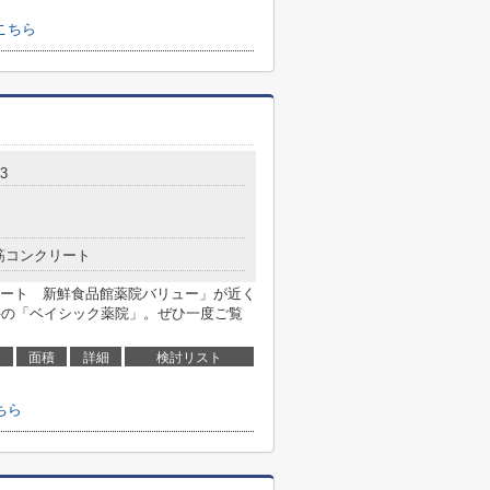
こちら
3
筋コンクリート
ート 新鮮食品館薬院バリュー」が近く
物件の「ベイシック薬院」。ぜひ一度ご覧
面積
詳細
検討リスト
ちら