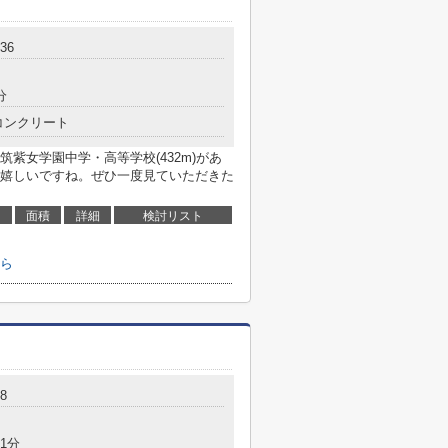
36
分
コンクリート
紫女学園中学・高等学校(432m)があ
嬉しいですね。ぜひ一度見ていただきた
面積
詳細
検討リスト
ら
8
1分