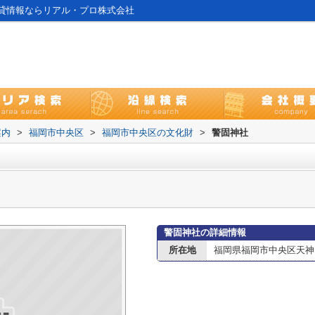
貸情報ならリアル・プロ株式会社
案内
>
福岡市中央区
>
福岡市中央区の文化財
>
警固神社
警固神社の詳細情報
所在地
福岡県福岡市中央区天神