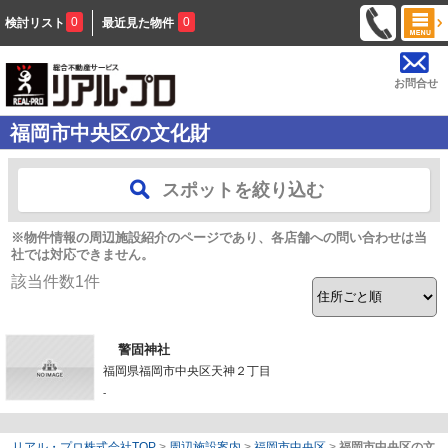
0
0
検討リスト
最近見た物件
お問合せ
福岡市中央区の文化財
スポットを絞り込む
※物件情報の周辺施設紹介のページであり、各店舗への問い合わせは当
社では対応できません。
該当件数
1
件
警固神社
福岡県福岡市中央区天神２丁目
-
リアル・プロ株式会社TOP
>
周辺施設案内
>
福岡市中央区
>
福岡市中央区の文