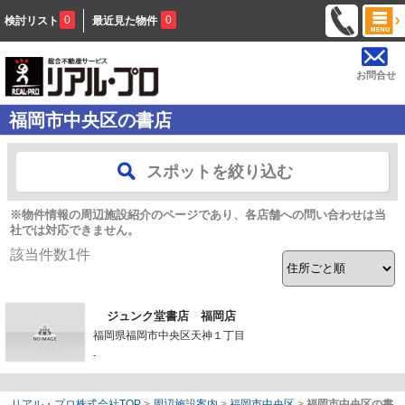
0
0
検討リスト
最近見た物件
お問合せ
福岡市中央区の書店
スポットを絞り込む
※物件情報の周辺施設紹介のページであり、各店舗への問い合わせは当
社では対応できません。
該当件数
1
件
ジュンク堂書店 福岡店
福岡県福岡市中央区天神１丁目
-
リアル・プロ株式会社TOP
>
周辺施設案内
>
福岡市中央区
>
福岡市中央区の書