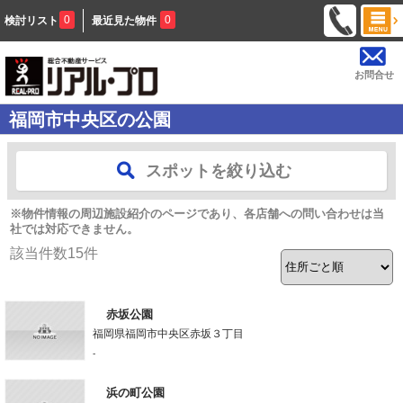
0
0
検討リスト
最近見た物件
お問合せ
福岡市中央区の公園
スポットを絞り込む
※物件情報の周辺施設紹介のページであり、各店舗への問い合わせは当
社では対応できません。
該当件数
15
件
赤坂公園
福岡県福岡市中央区赤坂３丁目
-
浜の町公園