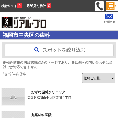
0
0
検討リスト
最近見た物件
お問合せ
福岡市中央区の歯科
スポットを絞り込む
※物件情報の周辺施設紹介のページであり、各店舗への問い合わせは当
社では対応できません。
該当件数
3
件
おがわ歯科クリニック
福岡県福岡市中央区警固２丁目
-
丸尾歯科医院